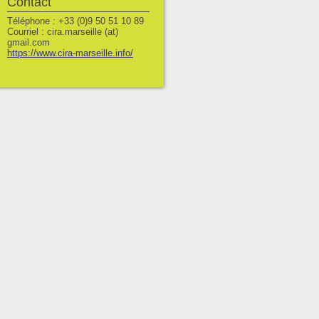
Contact
Téléphone : +33 (0)9 50 51 10 89
Courriel : cira.marseille (at)
gmail.com
https://www.cira-marseille.info/