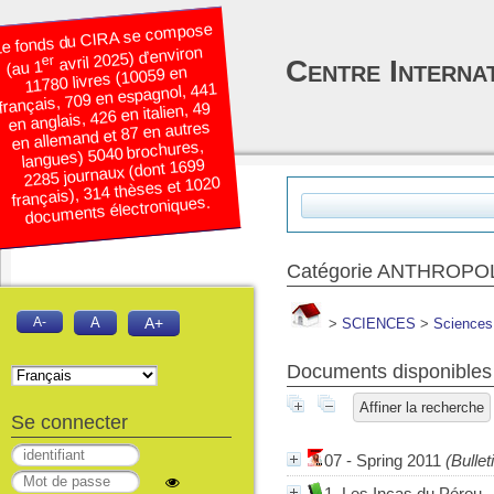
e fonds du CIRA se compose
avril 2025) d’environ
er
Centre Interna
(au 1
11780 livres (10059 en
français, 709 en espagnol, 441
en anglais, 426 en italien, 49
en allemand et 87 en autres
langues) 5040 brochures,
2285 journaux (dont 1699
français), 314 thèses et 1020
documents électroniques.
Catégorie ANTHROPO
A-
A
A+
>
SCIENCES
>
Sciences
Documents disponibles 
Affiner la recherche
Se connecter
07 - Spring 2011
(Bullet
1. Les Incas du Pérou