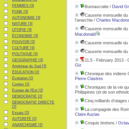
FEMMES
FEMMES
[3]
Bureaucratie
/
David G
PUNK
PUNK
[3]
Causerie mensuelle du C
AUTONOMIE
AUTONOMIE
[3]
l’anarchie
/
Charles Macdona
NATURE
NATURE
[3]
Causerie mensuelle du C
UTOPIE
UTOPIE
[3]
Macdonald
ÉCONOMIE
ÉCONOMIE
[3]
POUVOIR
POUVOIR
[3]
Causerie mensuelle du 
CULTURE
CULTURE
[3]
Causerie mensuelle du 
POLITIQUE
POLITIQUE
[3]
GEOGRAPHIE
11,5 - February 2013 - 
GEOGRAPHIE
[3]
Giz
Amérique du Sud
Amérique du Sud
[3]
ÉDUCATION
ÉDUCATION
[2]
Chronique des indiens
Évolution
Évolution
[2]
Pierre Clastres
Contes
Contes
[2]
Chroniques de la vie q
Europe de l'Est
Europe de l'Est
[2]
Philippines (et de son ethnol
DEMOCRATIE
DEMOCRATIE
[2]
Cinq milliards d'otages
DEMOCRATIE DIRECTE
DEMOCRATIE DIRECTE
[2]
La compagnie des Roms :
Essais
Essais
[2]
Claire Auzias
AUTORITÉ
AUTORITÉ
[2]
Croquis bretons
/
Octav
ANARCHISME
ANARCHISME
[2]