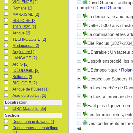
VIOLENCE
VIOLENCE
[2]
David Graeber, anthropo
compte
/
David Graeber
Romans
Romans
[2]
MARXISME
MARXISME
[2]
La démocratie aux mar
HISTOIRE
HISTOIRE
[2]
Dette : 5000 ans d'histo
1919-1939
1919-1939
[2]
Afrique
Afrique
[2]
La domination et les ar
TECHNOLOGIE
TECHNOLOGIE
[2]
Elie Reclus (1827-1904)
Madagascar
Madagascar
[2]
Angleterre
Angleterre
[2]
L'Entraide : Un facteur d
LANGAGE
LANGAGE
[2]
L'esprit ensorcelé, les 
ARTS
ARTS
[2]
L'Ethnopolitique
/
Rolan
IDÉOLOGIE
IDÉOLOGIE
[2]
Balkans
Balkans
[2]
L'expédition Sanders-Ha
BIOLOGIE
BIOLOGIE
[2]
La face cachée de Darw
Afrique de l'Ouest
Afrique de l'Ouest
[1]
Asie du Sud-Est
Asie du Sud-Est
[1]
La fausse monnaie de no
Localisation
Faut plus d'gouverneme
CIRA-Marseille
CIRA-Marseille
[85]
Les femmes roms, entre
Section
Documenti in italiano
Documenti in italiano
[1]
Des fondements anthrop
Documentos en castellano
Documentos en castellano
[1]