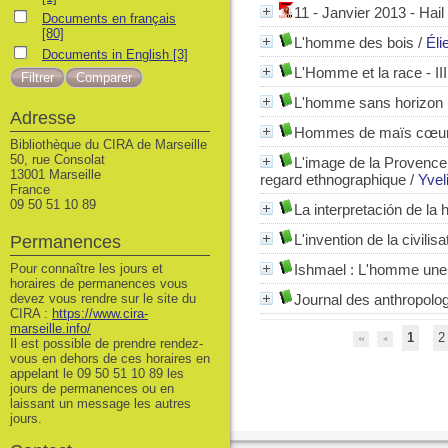
11 - Janvier 2013 - Hai
Documents en français
Documents en français
[80]
L'homme des bois
/
Éli
Documents in English
Documents in English
[3]
L'Homme et la race - III
L'homme sans horizon : 
Adresse
Hommes de maïs cœurs d
Bibliothèque du CIRA de Marseille
50, rue Consolat
L'image de la Provence 
13001 Marseille
regard ethnographique
/
Yvel
France
09 50 51 10 89
La interpretación de la h
L'invention de la civilis
Permanences
Pour connaître les jours et
Ishmael : L'homme une fo
horaires de permanences vous
devez vous rendre sur le site du
Journal des anthropolo
CIRA :
https://www.cira-
marseille.info/
1
2
Il est possible de prendre rendez-
vous en dehors de ces horaires en
appelant le 09 50 51 10 89 les
jours de permanences ou en
laissant un message les autres
jours.