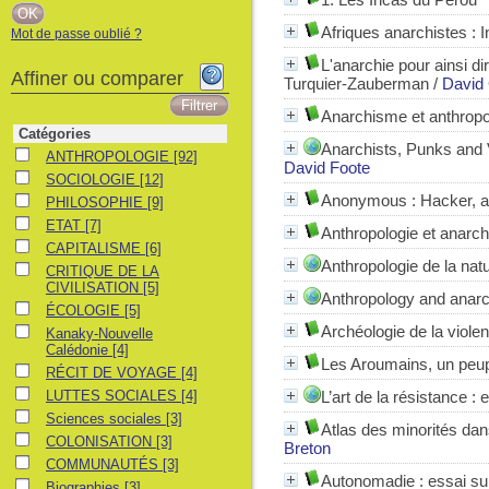
Afriques anarchistes : I
Mot de passe oublié ?
L'anarchie pour ainsi 
Affiner ou comparer
Turquier-Zauberman
/
David
Anarchisme et anthropolo
Catégories
Anarchists, Punks and V
ANTHROPOLOGIE
ANTHROPOLOGIE
[92]
David Foote
SOCIOLOGIE
SOCIOLOGIE
[12]
Anonymous : Hacker, act
PHILOSOPHIE
PHILOSOPHIE
[9]
ETAT
ETAT
[7]
Anthropologie et anarch
CAPITALISME
CAPITALISME
[6]
Anthropologie de la nat
CRITIQUE DE LA CIVILISATION
CRITIQUE DE LA
CIVILISATION
[5]
Anthropology and anarchi
ÉCOLOGIE
ÉCOLOGIE
[5]
Archéologie de la violen
Kanaky-Nouvelle Calédonie
Kanaky-Nouvelle
Calédonie
[4]
Les Aroumains, un peup
RÉCIT DE VOYAGE
RÉCIT DE VOYAGE
[4]
LUTTES SOCIALES
LUTTES SOCIALES
[4]
L’art de la résistance :
Sciences sociales
Sciences sociales
[3]
Atlas des minorités dan
COLONISATION
COLONISATION
[3]
Breton
COMMUNAUTÉS
COMMUNAUTÉS
[3]
Autonomadie : essai su
Biographies
Biographies
[3]