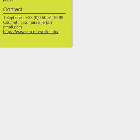
Contact
Téléphone : +33 (0)9 50 51 10 89
Courriel : cira.marseille (at)
gmail.com
https://www.cira-marseille.info/