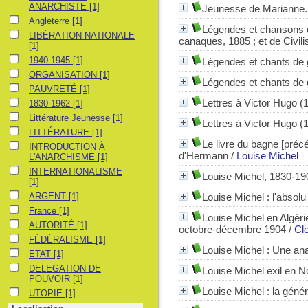
ANARCHISTE
[1]
Jeunesse de Marianne.
Angleterre
Angleterre
[1]
Légendes et chansons d
LIBÉRATION NATIONALE
LIBÉRATION NATIONALE
canaques, 1885 ; et de Civili
[1]
1940-1945
1940-1945
[1]
Légendes et chants de
ORGANISATION
ORGANISATION
[1]
Légendes et chants de 
PAUVRETÉ
PAUVRETÉ
[1]
Lettres à Victor Hugo 
1830-1962
1830-1962
[1]
Littérature Jeunesse
Littérature Jeunesse
[1]
Lettres à Victor Hugo 
LITTÉRATURE
LITTÉRATURE
[1]
Le livre du bagne [précé
INTRODUCTION À L'ANARCHISME
INTRODUCTION À
d'Hermann
/
Louise Michel
L'ANARCHISME
[1]
INTERNATIONALISME
INTERNATIONALISME
Louise Michel, 1830-190
[1]
ARGENT
ARGENT
[1]
Louise Michel
: l'absolu
France
France
[1]
Louise Michel en Algérie
AUTORITÉ
AUTORITÉ
[1]
octobre-décembre 1904
/
Clo
FÉDÉRALISME
FÉDÉRALISME
[1]
Louise Michel : Une an
ETAT
ETAT
[1]
DELEGATION DE POUVOIR
DELEGATION DE
Louise Michel exil en N
POUVOIR
[1]
Louise Michel : la géné
UTOPIE
UTOPIE
[1]