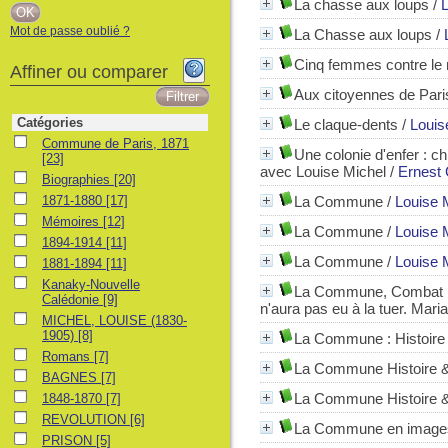
La chasse aux loups
/
L
Mot de passe oublié ?
La Chasse aux loups
/
Cinq femmes contre le
Affiner ou comparer
Aux citoyennes de Pari
Catégories
Le claque-dents
/
Louis
Commune de Paris, 1871
Commune de Paris, 1871
Une colonie d'enfer
: ch
[23]
avec Louise Michel
/
Ernest 
Biographies
Biographies
[20]
1871-1880
1871-1880
[17]
La Commune
/
Louise 
Mémoires
Mémoires
[12]
La Commune
/
Louise 
1894-1914
1894-1914
[11]
La Commune
/
Louise 
1881-1894
1881-1894
[11]
Kanaky-Nouvelle Calédonie
Kanaky-Nouvelle
La Commune, Combat 
Calédonie
[9]
n'aura pas eu à la tuer. Mari
MICHEL, LOUISE (1830-1905)
MICHEL, LOUISE (1830-
1905)
[8]
La Commune : Histoire 
Romans
Romans
[7]
La Commune Histoire &
BAGNES
BAGNES
[7]
1848-1870
La Commune Histoire & 
1848-1870
[7]
REVOLUTION
REVOLUTION
[6]
La Commune en images
PRISON
PRISON
[5]