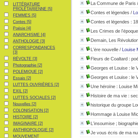
La Commune de Paris
LITTÉRATURE PROLÉTARIENNE
LITTÉRATURE
PROLÉTARIENNE
[5]
Contes et légendes
/
Lo
FEMMES
FEMMES
[5]
Contes
Contes et légendes : 1
Contes
[5]
Poésie
Poésie
[4]
Les Crimes de l'époque
ANARCHISME
ANARCHISME
[4]
Demain, Les Révolutions
ANTHOLOGIE
ANTHOLOGIE
[3]
CORRESPONDANCES
CORRESPONDANCES
L'ère nouvelle
/
Louise 
[3]
RÉVOLTE
Fleurs de Coaltard : p
RÉVOLTE
[3]
Photographie
Photographie
[2]
Georges et Louise : le 
POLEMIQUE
POLEMIQUE
[2]
Georges et Louise : le 
Essais
Essais
[2]
LUTTES OUVRIÈRES
LUTTES OUVRIÈRES
[2]
Une héroïne : Louise M
EXIL
EXIL
[2]
Histoire de ma vie : se
LUTTES SOCIALES
LUTTES SOCIALES
[2]
Nouvelles
Nouvelles
[2]
historique du groupe Lo
COLONISATION
COLONISATION
[2]
Hommage à Louise Mich
HISTOIRE
HISTOIRE
[2]
IMAGINAIRE
L'insoumise ; biograph
IMAGINAIRE
[2]
ANTHROPOLOGIE
ANTHROPOLOGIE
[2]
Je vous écris de ma nui
MOUVEMENT ANARCHISTE
MOUVEMENT