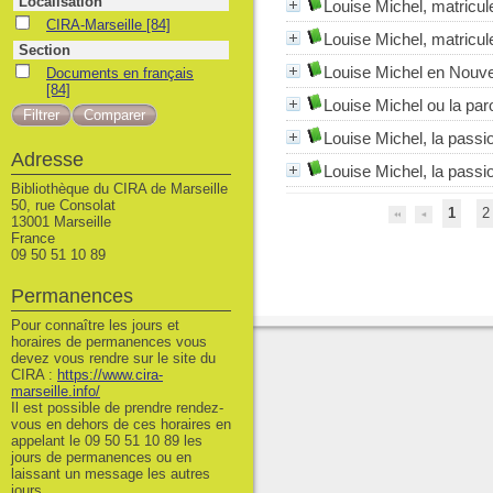
Localisation
Louise Michel, matricul
CIRA-Marseille
CIRA-Marseille
[84]
Louise Michel, matricul
Section
Louise Michel en Nouve
Documents en français
Documents en français
[84]
Louise Michel ou la par
Louise Michel, la passi
Adresse
Louise Michel, la passi
Bibliothèque du CIRA de Marseille
50, rue Consolat
1
2
13001 Marseille
France
09 50 51 10 89
Permanences
Pour connaître les jours et
horaires de permanences vous
devez vous rendre sur le site du
CIRA :
https://www.cira-
marseille.info/
Il est possible de prendre rendez-
vous en dehors de ces horaires en
appelant le 09 50 51 10 89 les
jours de permanences ou en
laissant un message les autres
jours.