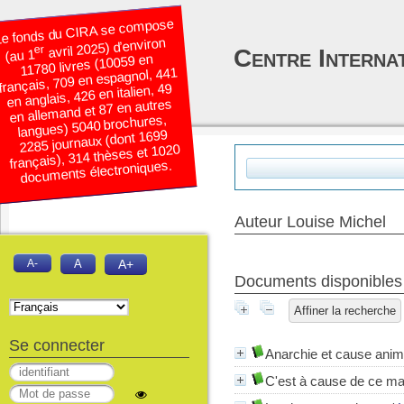
e fonds du CIRA se compose
avril 2025) d’environ
er
Centre Interna
(au 1
11780 livres (10059 en
français, 709 en espagnol, 441
en anglais, 426 en italien, 49
en allemand et 87 en autres
langues) 5040 brochures,
2285 journaux (dont 1699
français), 314 thèses et 1020
documents électroniques.
Auteur Louise Michel
A-
A
A+
Documents disponibles é
Affiner la recherche
Se connecter
Anarchie et cause anim
C'est à cause de ce mau