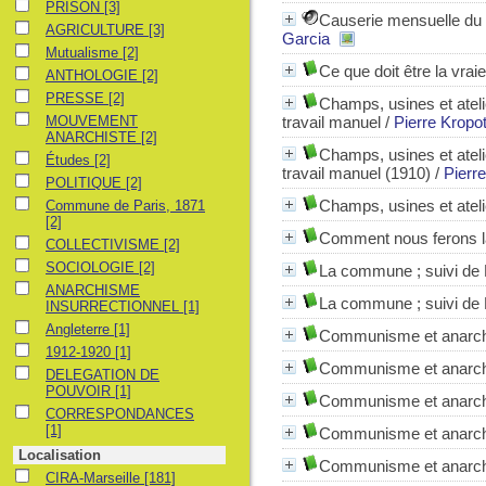
PRISON
PRISON
[3]
Causerie mensuelle du C
AGRICULTURE
AGRICULTURE
[3]
Garcia
Mutualisme
Mutualisme
[2]
Ce que doit être la vrai
ANTHOLOGIE
ANTHOLOGIE
[2]
PRESSE
PRESSE
[2]
Champs, usines et ateli
MOUVEMENT ANARCHISTE
MOUVEMENT
travail manuel
/
Pierre Kropo
ANARCHISTE
[2]
Champs, usines et atelie
Études
Études
[2]
travail manuel (1910)
/
Pierr
POLITIQUE
POLITIQUE
[2]
Commune de Paris, 1871
Champs, usines et atelie
Commune de Paris, 1871
[2]
Comment nous ferons la
COLLECTIVISME
COLLECTIVISME
[2]
SOCIOLOGIE
SOCIOLOGIE
[2]
La commune ; suivi de
ANARCHISME INSURRECTIONNEL
ANARCHISME
La commune ; suivi de
INSURRECTIONNEL
[1]
Angleterre
Angleterre
[1]
Communisme et anarch
1912-1920
1912-1920
[1]
Communisme et anarch
DELEGATION DE POUVOIR
DELEGATION DE
POUVOIR
[1]
Communisme et anarch
CORRESPONDANCES
CORRESPONDANCES
[1]
Communisme et anarch
Localisation
Communisme et anarch
CIRA-Marseille
CIRA-Marseille
[181]