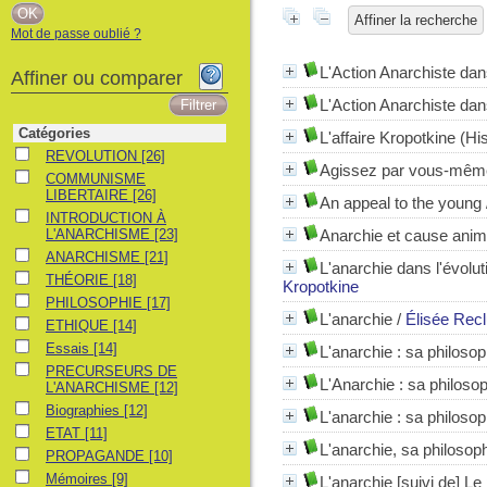
Affiner la recherche
Mot de passe oublié ?
L'Action Anarchiste dan
Affiner ou comparer
L'Action Anarchiste dan
Catégories
L'affaire Kropotkine (His
REVOLUTION
REVOLUTION
[26]
Agissez par vous-mêm
COMMUNISME LIBERTAIRE
COMMUNISME
LIBERTAIRE
[26]
An appeal to the young
INTRODUCTION À L'ANARCHISME
INTRODUCTION À
L'ANARCHISME
[23]
Anarchie et cause anim
ANARCHISME
ANARCHISME
[21]
L'anarchie dans l'évolut
THÉORIE
THÉORIE
[18]
Kropotkine
PHILOSOPHIE
PHILOSOPHIE
[17]
L'anarchie
/
Élisée Rec
ETHIQUE
ETHIQUE
[14]
Essais
Essais
[14]
L'anarchie
: sa philosop
PRECURSEURS DE L'ANARCHISME
PRECURSEURS DE
L'Anarchie
: sa philosop
L'ANARCHISME
[12]
Biographies
Biographies
[12]
L'anarchie
: sa philosop
ETAT
ETAT
[11]
L'anarchie, sa philosoph
PROPAGANDE
PROPAGANDE
[10]
Mémoires
Mémoires
[9]
L'anarchie [suivi de] Le