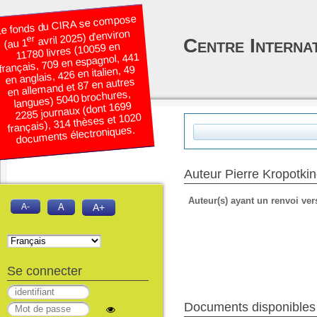
e fonds du CIRA se compose
avril 2025) d’environ
er
Centre Interna
(au 1
11780 livres (10059 en
français, 709 en espagnol, 441
en anglais, 426 en italien, 49
en allemand et 87 en autres
langues) 5040 brochures,
2285 journaux (dont 1699
français), 314 thèses et 1020
documents électroniques.
Auteur Pierre Kropotki
Auteur(s) ayant un renvoi vers
A-
A
A+
Se connecter
Documents disponibles é