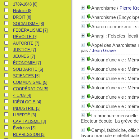
1789-1848
1789-1848
[8]
Anarchisme
/
Pierre Kr
Histoire
Histoire
[8]
DROIT
Anarchisme (Encyclope
DROIT
[8]
SOCIALISME
SOCIALISME
[8]
Anarco-comunismo : su
FÉDÉRALISME
FÉDÉRALISME
[7]
Anarşi
: Felsefesi İdeali
RÉVOLTE
RÉVOLTE
[7]
AUTORITÉ
AUTORITÉ
[7]
Appel des Anarchistes r
JUSTICE
JUSTICE
[7]
pas
/
Jean Grave
JEUNES
JEUNES
[7]
Autour d'une vie : Mém
ÉCONOMIE
ÉCONOMIE
[7]
Autour d'une vie : Mém
SOLIDARITÉ
SOLIDARITÉ
[5]
SCIENCES
SCIENCES
[5]
Autour d'une vie : Mém
COMMUNISME
COMMUNISME
[5]
Autour d'une vie
: Mémoi
COOPÉRATION
COOPÉRATION
[5]
< 1789
< 1789
[4]
Autour d'une vie
: mémo
IDÉOLOGIE
IDÉOLOGIE
[4]
Autour d'une vie
: mémo
INDUSTRIE
INDUSTRIE
[3]
LIBERTÉ
LIBERTÉ
[3]
La brochure mensuelle
Electeur écoute, La grève des
CAPITALISME
CAPITALISME
[3]
Évolution
Évolution
[3]
Campi, fabbriche, offici
RÉPRESSION
RÉPRESSION
[3]
lavoro manuale e intellettuale