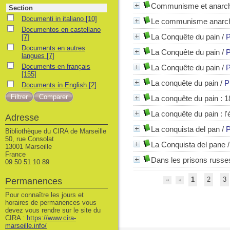
Communisme et anarc
Section
Documenti in italiano
Documenti in italiano
[10]
Le communisme anarch
Documentos en castellano
Documentos en castellano
La Conquête du pain
/
P
[7]
Documents en autres langues
Documents en autres
La Conquête du pain
/
P
langues
[7]
Documents en français
Documents en français
La Conquête du pain
/
P
[155]
La conquête du pain
/
P
Documents in English
Documents in English
[2]
La conquête du pain
: 1
La conquête du pain
: l
Adresse
La conquista del pan
/
P
Bibliothèque du CIRA de Marseille
50, rue Consolat
La Conquista del pane
13001 Marseille
France
Dans les prisons russes
09 50 51 10 89
1
2
3
Permanences
Pour connaître les jours et
horaires de permanences vous
devez vous rendre sur le site du
CIRA :
https://www.cira-
marseille.info/