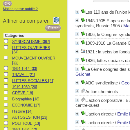
Mot de passe oublié ?
Les 110 ans de l'union
Affiner ou comparer
1848-1905 Etapes de la
syndicats, Russie 1905
/
Ma
1906, le Congrès syndi
Catégories
SYNDICALISME
SYNDICALISME
[367]
1909-1910 La Grande G
LUTTES OUVRIÈRES
LUTTES OUVRIÈRES
1921 : la scission fonda
[34]
MOUVEMENT OUVRIER
MOUVEMENT OUVRIER
1936, luttes sociales da
[33]
1894-1914
1894-1914
[33]
Le 6ème congrès des s
Guichet
TRAVAIL
TRAVAIL
[21]
LUTTES SOCIALES
LUTTES SOCIALES
[21]
ABC syndicaliste
/
Geor
1919-1939
1919-1939
[20]
Action cheminots
GRÈVE
GRÈVE
[18]
Biographies
Biographies
[18]
L'action corporative
: B
ÉCONOMIE
centre-ouest
ÉCONOMIE
[17]
Histoire
Histoire
[14]
L'action directe
/
Émile 
AUTOGESTION
AUTOGESTION
[13]
L'action directe
/
Émile 
POLITIQUE
POLITIQUE
[13]
1881-1894
1881-1894
[12]