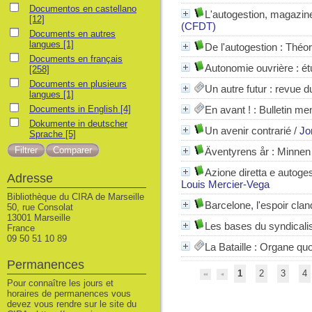
Documentos en castellano
Documentos en castellano
L'autogestion, magazin
[12]
(CFDT)
Documents en autres langues
Documents en autres
langues
[1]
De l'autogestion : Théor
Documents en français
Documents en français
Autonomie ouvrière : ét
[258]
Documents en plusieurs langues
Documents en plusieurs
Un autre futur : revue d
langues
[1]
Documents in English
Documents in English
[4]
En avant !
: Bulletin me
Dokumente in deutscher Sprache
Dokumente in deutscher
Un avenir contrarié
/
Jo
Sprache
[5]
Äventyrens år : Minnen 
Azione diretta e autoge
Adresse
Louis Mercier-Vega
Bibliothèque du CIRA de Marseille
Barcelone, l'espoir cla
50, rue Consolat
13001 Marseille
Les bases du syndical
France
09 50 51 10 89
La Bataille
: Organe quot
Permanences
1
2
3
4
Pour connaître les jours et
horaires de permanences vous
devez vous rendre sur le site du