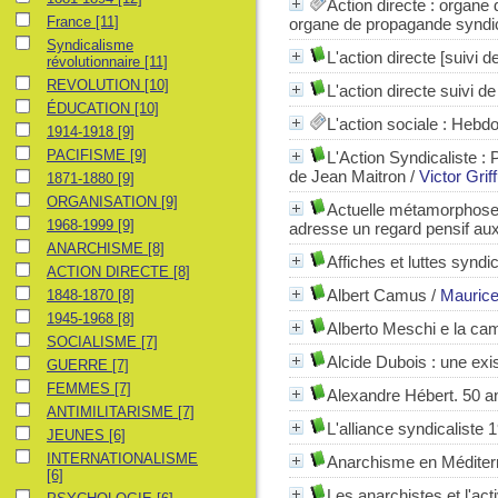
Action directe : organe 
France
France
[11]
organe de propagande syndica
Syndicalisme révolutionnaire
Syndicalisme
L'action directe [suivi 
révolutionnaire
[11]
REVOLUTION
REVOLUTION
[10]
L'action directe suivi d
ÉDUCATION
ÉDUCATION
[10]
L'action sociale
: Hebdo
1914-1918
1914-1918
[9]
PACIFISME
PACIFISME
[9]
L'Action Syndicaliste
: 
de Jean Maitron
/
Victor Grif
1871-1880
1871-1880
[9]
ORGANISATION
ORGANISATION
[9]
Actuelle métamorphose 
1968-1999
1968-1999
[9]
adresse un regard pensif aux 
ANARCHISME
ANARCHISME
[8]
Affiches et luttes synd
ACTION DIRECTE
ACTION DIRECTE
[8]
1848-1870
Albert Camus
/
Mauric
1848-1870
[8]
1945-1968
1945-1968
[8]
Alberto Meschi e la cam
SOCIALISME
SOCIALISME
[7]
Alcide Dubois : une ex
GUERRE
GUERRE
[7]
FEMMES
FEMMES
[7]
Alexandre Hébert. 50 an
ANTIMILITARISME
ANTIMILITARISME
[7]
L'alliance syndicaliste
JEUNES
JEUNES
[6]
INTERNATIONALISME
INTERNATIONALISME
Anarchisme en Méditerr
[6]
Les anarchistes et l'act
PSYCHOLOGIE