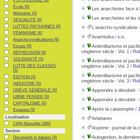
PSYCHOLOGIE
[6]
École
École
[6]
Les anarchistes face à l
Mémoires
Mémoires
[6]
Les anarchistes et les 
SEXUALITÉ
SEXUALITÉ
[6]
LUTTES PAYSANNES
LUTTES PAYSANNES
[6]
L'anarcho-syndicaliste 
FÉMINISME
FÉMINISME
[6]
Anarhistka
/
s.n.
Anarcho-syndicalisme
Anarcho-syndicalisme
[6]
Essais
Antimilitarisme et paci
Essais
[6]
vingtième siècle : Vol. 1
/
Rol
RÉPRESSION
RÉPRESSION
[6]
SOLIDARITÉ
SOLIDARITÉ
[5]
Antimilitarisme et paci
LUTTE DES CLASSES
LUTTE DES CLASSES
vingtième siècle : Vol. 2
/
Rol
[5]
Antimilitarisme et paci
ÉDITION
ÉDITION
[5]
vingtième siècle : Vol. 3
/
Rol
INDUSTRIE
INDUSTRIE
[5]
GRÈVE GÉNÉRALE
Apprendre à désobéir : P
GRÈVE GÉNÉRALE
[5]
LIBRE PENSEE
LIBRE PENSEE
[5]
Apprendre à désobéir : P
CAPITALISME
CAPITALISME
[5]
Après la catastrophe
/
J
Espagne
Espagne
[5]
Localisation
Arbetaren
CIRA-Marseille
CIRA-Marseille
[285]
Aspirine
: journal de la
Section
Autogestion, la dernière
Documenti in italiano
Documenti in italiano
[4]