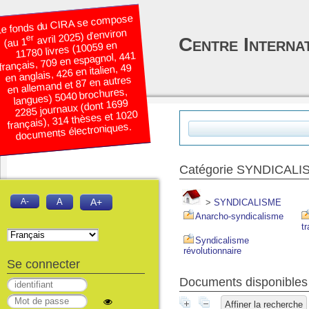
e fonds du CIRA se compose
avril 2025) d’environ
er
Centre Interna
(au 1
11780 livres (10059 en
français, 709 en espagnol, 441
en anglais, 426 en italien, 49
en allemand et 87 en autres
langues) 5040 brochures,
2285 journaux (dont 1699
français), 314 thèses et 1020
documents électroniques.
Catégorie SYNDICALI
A-
A
A+
>
SYNDICALISME
Anarcho-syndicalisme
tr
Syndicalisme
révolutionnaire
Se connecter
Documents disponibles 
Affiner la recherche