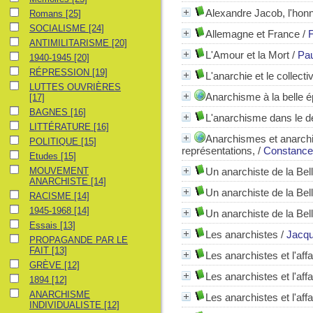
Alexandre Jacob, l'honn
Romans
Romans
[25]
SOCIALISME
SOCIALISME
[24]
Allemagne et France
/
F
ANTIMILITARISME
ANTIMILITARISME
[20]
L'Amour et la Mort
/
Pau
1940-1945
1940-1945
[20]
RÉPRESSION
RÉPRESSION
[19]
L'anarchie et le collect
LUTTES OUVRIÈRES
LUTTES OUVRIÈRES
Anarchisme à la belle 
[17]
BAGNES
BAGNES
[16]
L'anarchisme dans le d
LITTÉRATURE
LITTÉRATURE
[16]
Anarchismes et anarchi
POLITIQUE
POLITIQUE
[15]
représentations,
/
Constance
Etudes
Etudes
[15]
MOUVEMENT ANARCHISTE
MOUVEMENT
Un anarchiste de la Be
ANARCHISTE
[14]
Un anarchiste de la Be
RACISME
RACISME
[14]
1945-1968
1945-1968
[14]
Un anarchiste de la Be
Essais
Essais
[13]
Les anarchistes
/
Jacqu
PROPAGANDE PAR LE FAIT
PROPAGANDE PAR LE
FAIT
[13]
Les anarchistes et l'aff
GRÈVE
GRÈVE
[12]
Les anarchistes et l'aff
1894
1894
[12]
ANARCHISME INDIVIDUALISTE
ANARCHISME
Les anarchistes et l'aff
INDIVIDUALISTE
[12]