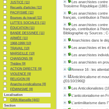
Les anarchistes contre l
JUSTICE
JUSTICE
[11]
Troisième République (1881
Recueils d'articles
Recueils d'articles
[11]
PACIFISME
PACIFISME
[11]
Les anarchistes contre
français, contribution à l'hi
Bourses du travail
Bourses du travail
[11]
LUTTES SOCIALES
LUTTES SOCIALES
[11]
Les anarchistes contre
ÉDUCATION
ÉDUCATION
[11]
français, contribution à l'hi
BANDE DESSINEE
Bibliographie ey Sources ; C
BANDE DESSINEE
[11]
ARMÉE
ARMÉE
[11]
Anarchistes dans le dép
1968-1999
1968-1999
[10]
Les anarchistes et les
TRAVAIL
TRAVAIL
[10]
MARSEILLE
MARSEILLE
[10]
Les anarchistes individu
CHANSONS
CHANSONS
[9]
Les anarchistes en pro
Théâtre
Théâtre
[9]
ACTION DIRECTE
ACTION DIRECTE
[9]
Annexe 16 : les attenta
VIOLENCE
VIOLENCE
[9]
Anticléricalisme et mo
RELIGION
RELIGION
[8]
([01/10/1966])
Anarcho-syndicalisme
Anarcho-syndicalisme
[8]
Les Anticolionalistes (
FÉMINISME
FÉMINISME
[8]
Localisation
L'anticolonialisme en 
CIRA-Marseille
CIRA-Marseille
[441]
L'antimilitarisme dans l
Section