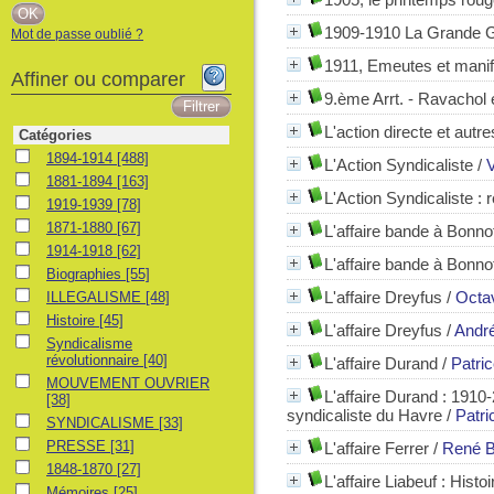
1909-1910 La Grande G
Mot de passe oublié ?
1911, Emeutes et manife
Affiner ou comparer
9.ème Arrt. - Ravachol 
L'action directe et autr
Catégories
1894-1914
1894-1914
[488]
L'Action Syndicaliste
/
V
1881-1894
1881-1894
[163]
L'Action Syndicaliste
: 
1919-1939
1919-1939
[78]
1871-1880
1871-1880
[67]
L'affaire bande à Bonno
1914-1918
1914-1918
[62]
L'affaire bande à Bonno
Biographies
Biographies
[55]
ILLEGALISME
L'affaire Dreyfus
/
Octa
ILLEGALISME
[48]
Histoire
Histoire
[45]
L'affaire Dreyfus
/
Andr
Syndicalisme révolutionnaire
Syndicalisme
révolutionnaire
[40]
L'affaire Durand
/
Patri
MOUVEMENT OUVRIER
MOUVEMENT OUVRIER
L'affaire Durand : 1910
[38]
syndicaliste du Havre
/
Patr
SYNDICALISME
SYNDICALISME
[33]
PRESSE
PRESSE
[31]
L'affaire Ferrer
/
René B
1848-1870
1848-1870
[27]
L'affaire Liabeuf : Hist
Mémoires
Mémoires
[25]