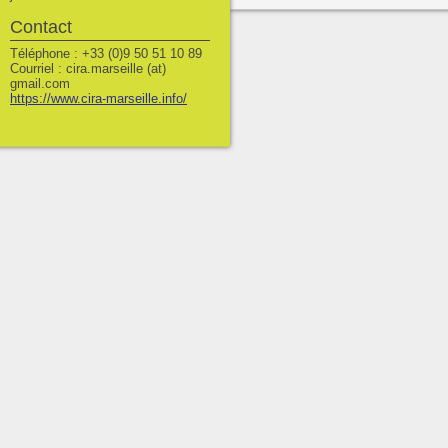
Contact
Téléphone : +33 (0)9 50 51 10 89
Courriel : cira.marseille (at)
gmail.com
https://www.cira-marseille.info/