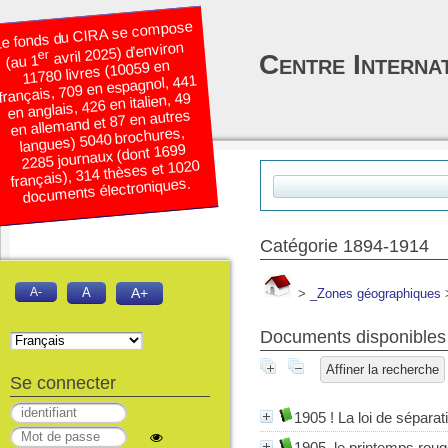
e fonds du CIRA se compose
avril 2025) d’environ
er
Centre Interna
(au 1
11780 livres (10059 en
français, 709 en espagnol, 441
en anglais, 426 en italien, 49
en allemand et 87 en autres
langues) 5040 brochures,
2285 journaux (dont 1699
français), 314 thèses et 1020
documents électroniques.
Catégorie 1894-1914
A-
A
A+
>
_Zones géographiques
Documents disponibles 
Affiner la recherche
Se connecter
1905 ! La loi de séparat
1905, le printemps rou