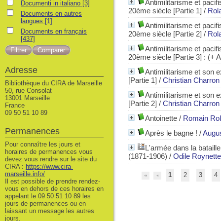
Antimilitarisme et paci
Documenti in italiano
Documenti in italiano
[3]
20ème siècle [Partie 1]
/
Rol
Documents en autres langues
Documents en autres
langues
[1]
Antimilitarisme et paci
Documents en français
Documents en français
20ème siècle [Partie 2]
/
Rol
[437]
Antimilitarisme et paci
20ème siècle [Partie 3]
: (+ 
Adresse
Antimilitarisme et son e
[Partie 1]
/
Christian Charron
Bibliothèque du CIRA de Marseille
50, rue Consolat
Antimilitarisme et son e
13001 Marseille
[Partie 2]
/
Christian Charron
France
09 50 51 10 89
Antoinette
/
Romain Rol
Permanences
Après le bagne !
/
Augus
Pour connaître les jours et
L'armée dans la bataille
horaires de permanences vous
(1871-1906)
/
Odile Roynett
devez vous rendre sur le site du
CIRA :
https://www.cira-
marseille.info/
1
2
3
4
Il est possible de prendre rendez-
vous en dehors de ces horaires en
appelant le 09 50 51 10 89 les
jours de permanences ou en
laissant un message les autres
jours.