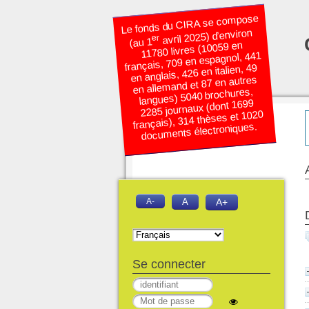
Le fonds du CIRA se compose
avril 2025) d’environ
er
(au 1
11780 livres (10059 en
français, 709 en espagnol, 441
en anglais, 426 en italien, 49
en allemand et 87 en autres
langues) 5040 brochures,
2285 journaux (dont 1699
français), 314 thèses et 1020
documents électroniques.
A-
A
A+
Se connecter