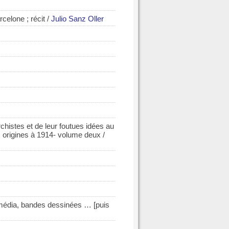
celone ; récit
/
Julio Sanz Oller
chistes et de leur foutues idées au
es origines à 1914- volume deux
/
imédia, bandes dessinées … [puis