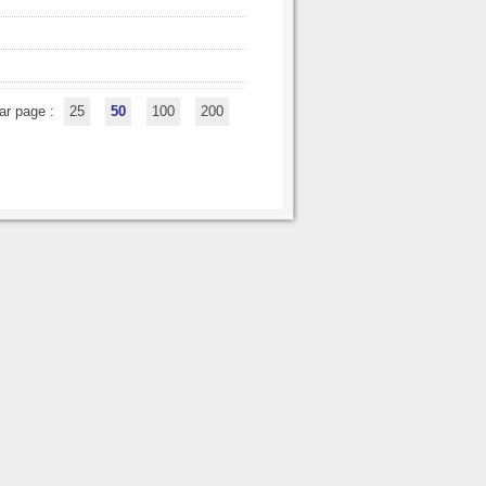
ar page :
25
50
100
200