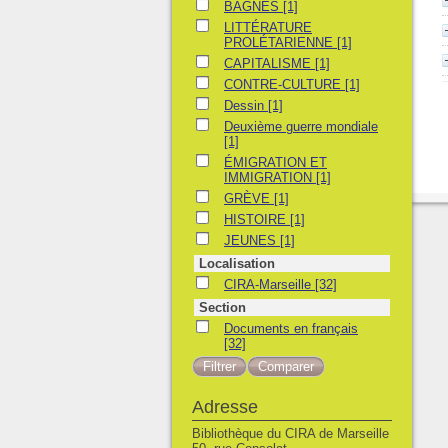
BAGNES
BAGNES
[1]
LITTÉRATURE PROLÉTARIENNE
LITTÉRATURE
PROLÉTARIENNE
[1]
CAPITALISME
CAPITALISME
[1]
CONTRE-CULTURE
CONTRE-CULTURE
[1]
Dessin
Dessin
[1]
Deuxième guerre mondiale
Deuxième guerre mondiale
[1]
ÉMIGRATION ET IMMIGRATION
ÉMIGRATION ET
IMMIGRATION
[1]
GRÈVE
GRÈVE
[1]
HISTOIRE
HISTOIRE
[1]
JEUNES
JEUNES
[1]
Localisation
CIRA-Marseille
CIRA-Marseille
[32]
Section
Documents en français
Documents en français
[32]
Adresse
Bibliothèque du CIRA de Marseille