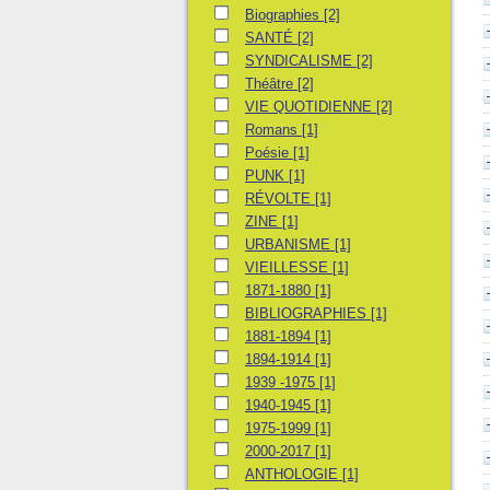
Biographies
Biographies
[2]
SANTÉ
SANTÉ
[2]
SYNDICALISME
SYNDICALISME
[2]
Théâtre
Théâtre
[2]
VIE QUOTIDIENNE
VIE QUOTIDIENNE
[2]
Romans
Romans
[1]
Poésie
Poésie
[1]
PUNK
PUNK
[1]
RÉVOLTE
RÉVOLTE
[1]
ZINE
ZINE
[1]
URBANISME
URBANISME
[1]
VIEILLESSE
VIEILLESSE
[1]
1871-1880
1871-1880
[1]
BIBLIOGRAPHIES
BIBLIOGRAPHIES
[1]
1881-1894
1881-1894
[1]
1894-1914
1894-1914
[1]
1939 -1975
1939 -1975
[1]
1940-1945
1940-1945
[1]
1975-1999
1975-1999
[1]
2000-2017
2000-2017
[1]
ANTHOLOGIE
ANTHOLOGIE
[1]