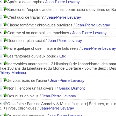
Après la catastrophe
/
Jean-Pierre Levaray
Barcelone, l'espoir clandestin : les commissions ouvrières de Bar
C'est quoi ce travail ?
/
Jean-Pierre Levaray
Classe fantôme : chroniques ouvrières
/
Jean-Pierre Levaray
Comme si on domptait les machines
/
Jean-Pierre Levaray
Désertion : plan social
/
Jean-Pierre Levaray
Faire quelque chose
: Inspiré de faits réels
/
Jean-Pierre Levaray
Les fantômes du vieux bourg
/
Efix
Increvables anarchistes - 2 Histoire(s) de l'anarchisme, des anar
fil de 150 ans du Libertaire et du Monde Libertaire - volume deux : D
Thierry Maricourt
Je vous écris de l'usine
/
Jean-Pierre Levaray
Non !
: encore un fait divers !
/
Gérald Dumont
Des nuits en bleus
/
Jean-Pierre Levaray
On a faim
: Fanzine Anarchy & Music [puis id +] Écritures, mult
id. +] infos, chroniques
/
Jean-Pierre Levaray
Du parti des myosotis
/
Jean-Pierre Levaray