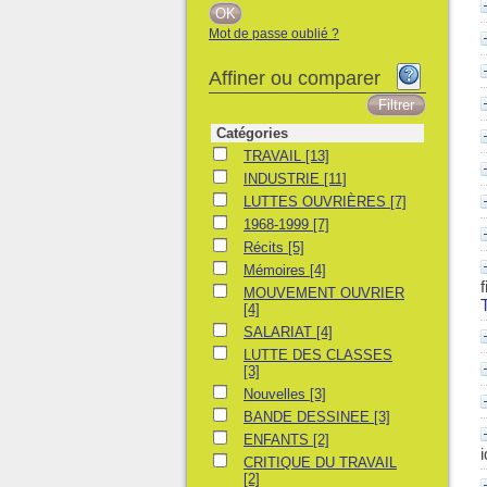
Mot de passe oublié ?
Affiner ou comparer
Catégories
TRAVAIL
TRAVAIL
[13]
INDUSTRIE
INDUSTRIE
[11]
LUTTES OUVRIÈRES
LUTTES OUVRIÈRES
[7]
1968-1999
1968-1999
[7]
Récits
Récits
[5]
Mémoires
Mémoires
[4]
MOUVEMENT OUVRIER
MOUVEMENT OUVRIER
[4]
SALARIAT
SALARIAT
[4]
LUTTE DES CLASSES
LUTTE DES CLASSES
[3]
Nouvelles
Nouvelles
[3]
BANDE DESSINEE
BANDE DESSINEE
[3]
ENFANTS
ENFANTS
[2]
CRITIQUE DU TRAVAIL
CRITIQUE DU TRAVAIL
[2]