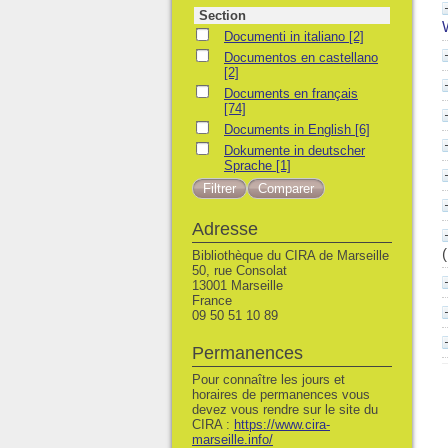
Section
Documenti in italiano
Documenti in italiano
[2]
Documentos en castellano
Documentos en castellano
[2]
Documents en français
Documents en français
[74]
Documents in English
Documents in English
[6]
Dokumente in deutscher Sprache
Dokumente in deutscher
Sprache
[1]
Adresse
Bibliothèque du CIRA de Marseille
50, rue Consolat
13001 Marseille
France
09 50 51 10 89
Permanences
Pour connaître les jours et
horaires de permanences vous
devez vous rendre sur le site du
CIRA :
https://www.cira-
marseille.info/