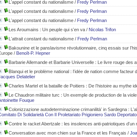
L'appel constant du nationalisme
/
Fredy Perlman
L'appel constant du nationalisme
/
Fredy Perlman
L'appel constant du nationalisme
/
Fredy Perlman
Les Aroumains
: Un peuple qui s'en va
/
Nicolas Trifon
L'attrait constant du nationalisme
/
Fredy Perlman
Bakounine et le panslavisme révolutionnaire, cinq essais sur l'hi
Europe
/
Benoît-P. Hepner
Barbarie Allemande et Barbarie Universelle : Le livre rouge des 
Blanqui et le problème national : l'idée de nation comme facteur de
Jacques Delatelier
Charles Martel et la bataille de Poitiers : De l'histoire au mythe ide
Le Chaudron militaire turc : Un exemple de production de la vio
Antoinette Fouque
Colonizzazione autodeterminazione crimanilità' in Sardegna
: L'a
Comitato Di Solidarietà Con Il Proletariato Prigioniero Sardo Deportato
Contre le racket Abertzale : les insolences anti-patriotiques d'u
Conversation avec mon chien sur la France et les Français
/
Joa