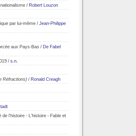
 nationalisme
/
Robert Louzon
tique par lui-même
/
Jean-Philippe
n forcée aux Pays-Bas
/
De Fabel
2019
/
s.n.
e Réfractions)
/
Ronald Creagh
tadt
e l'histoire - L'histoire - Fable et