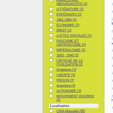
ANARCHISME
INDIVIDUALISTE
[2]
LITTÉRATURE
LITTÉRATURE
[2]
ESPÉRANTO
ESPÉRANTO
[2]
1881-1894
1881-1894
[2]
ÉCONOMIE
ÉCONOMIE
[2]
DROIT
DROIT
[2]
LUTTES SOCIALES
LUTTES SOCIALES
[2]
FASCISME ET ANTIFASCISME
FASCISME ET
ANTIFASCISME
[2]
IMPÉRIALISME
IMPÉRIALISME
[2]
1933 - 1945
1933 - 1945
[2]
CRITIQUE DE LA CIVILISATION
CRITIQUE DE LA
CIVILISATION
[2]
Angleterre
Angleterre
[2]
LIBERTÉ
LIBERTÉ
[2]
PRISON
PRISON
[2]
Argentine
Argentine
[2]
AUTONOMIE
AUTONOMIE
[2]
MOUVEMENT OUVRIER
MOUVEMENT OUVRIER
[2]
Localisation
CIRA-Marseille
CIRA-Marseille
[85]