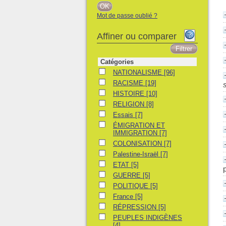
Mot de passe oublié ?
Affiner ou comparer
Catégories
NATIONALISME
NATIONALISME
[96]
RACISME
RACISME
[19]
HISTOIRE
HISTOIRE
[10]
RELIGION
RELIGION
[8]
Essais
Essais
[7]
ÉMIGRATION ET IMMIGRATION
ÉMIGRATION ET
IMMIGRATION
[7]
COLONISATION
COLONISATION
[7]
Palestine-Israël
Palestine-Israël
[7]
ETAT
ETAT
[5]
GUERRE
GUERRE
[5]
POLITIQUE
POLITIQUE
[5]
France
France
[5]
RÉPRESSION
RÉPRESSION
[5]
PEUPLES INDIGÈNES
PEUPLES INDIGÈNES
[4]