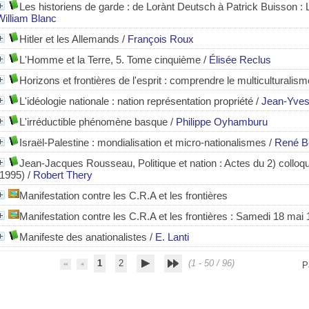
Les historiens de garde : de Lorànt Deutsch à Patrick Buisson :
William Blanc
Hitler et les Allemands
/
François Roux
L'Homme et la Terre, 5. Tome cinquième
/
Élisée Reclus
Horizons et frontières de l'esprit : comprendre le multiculturalism
L'idéologie nationale : nation représentation propriété
/
Jean-Yve
L'irréductible phénomène basque
/
Philippe Oyhamburu
Israël-Palestine : mondialisation et micro-nationalismes
/
René Be
Jean-Jacques Rousseau, Politique et nation
: Actes du 2) colloq
(1995)
/
Robert Thery
Manifestation contre les C.R.A et les frontières
Manifestation contre les C.R.A et les frontières
: Samedi 18 mai 
Manifeste des anationalistes
/
E. Lanti
1
2
(1 - 50 / 96)
P