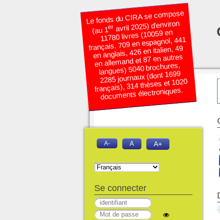
Le fonds du CIRA se compose
avril 2025) d’environ
er
(au 1
11780 livres (10059 en
français, 709 en espagnol, 441
en anglais, 426 en italien, 49
en allemand et 87 en autres
langues) 5040 brochures,
2285 journaux (dont 1699
français), 314 thèses et 1020
documents électroniques.
A-
A
A+
Se connecter