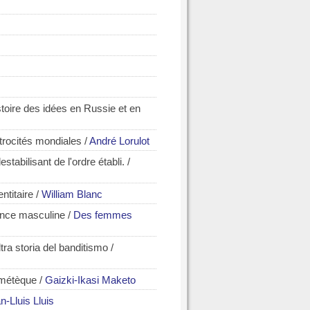
stoire des idées en Russie et en
atrocités mondiales
/
André Lorulot
stabilisant de l'ordre établi.
/
ntitaire
/
William Blanc
lence masculine
/
Des femmes
ltra storia del banditismo
/
n métèque
/
Gaizki-Ikasi Maketo
n-Lluis Lluis