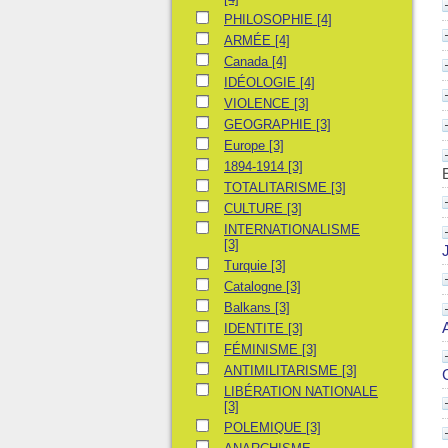
PHILOSOPHIE
PHILOSOPHIE
[4]
ARMÉE
ARMÉE
[4]
Canada
Canada
[4]
IDÉOLOGIE
IDÉOLOGIE
[4]
VIOLENCE
VIOLENCE
[3]
GEOGRAPHIE
GEOGRAPHIE
[3]
Europe
Europe
[3]
1894-1914
1894-1914
[3]
TOTALITARISME
TOTALITARISME
[3]
CULTURE
CULTURE
[3]
INTERNATIONALISME
INTERNATIONALISME
[3]
Turquie
Turquie
[3]
Catalogne
Catalogne
[3]
Balkans
Balkans
[3]
IDENTITE
IDENTITE
[3]
FÉMINISME
FÉMINISME
[3]
ANTIMILITARISME
ANTIMILITARISME
[3]
LIBÉRATION NATIONALE
LIBÉRATION NATIONALE
[3]
POLEMIQUE
POLEMIQUE
[3]
ANARCHISME INDIVIDUALISTE