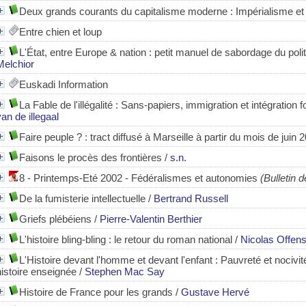
Deux grands courants du capitalisme moderne : Impérialisme et
Entre chien et loup
L'État, entre Europe & nation
: petit manuel de sabordage du poli
Melchior
Euskadi Information
La Fable de l'illégalité : Sans-papiers, immigration et intégratio
van de illegaal
Faire peuple ? : tract diffusé à Marseille à partir du mois de juin 
Faisons le procès des frontières
/
s.n.
8 - Printemps-Eté 2002 - Fédéralismes et autonomies
(Bulletin d
De la fumisterie intellectuelle
/
Bertrand Russell
Griefs plébéiens
/
Pierre-Valentin Berthier
L'histoire bling-bling : le retour du roman national
/
Nicolas Offens
L'Histoire devant l'homme et devant l'enfant : Pauvreté et nocivité d
histoire enseignée
/
Stephen Mac Say
Histoire de France pour les grands
/
Gustave Hervé