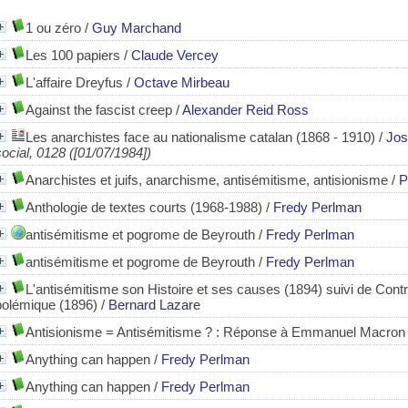
1 ou zéro
/
Guy Marchand
Les 100 papiers
/
Claude Vercey
L'affaire Dreyfus
/
Octave Mirbeau
Against the fascist creep
/
Alexander Reid Ross
Les anarchistes face au nationalisme catalan (1868 - 1910)
/
Jos
social, 0128 ([01/07/1984])
Anarchistes et juifs, anarchisme, antisémitisme, antisionisme
/
P
Anthologie de textes courts (1968-1988)
/
Fredy Perlman
antisémitisme et pogrome de Beyrouth
/
Fredy Perlman
antisémitisme et pogrome de Beyrouth
/
Fredy Perlman
L'antisémitisme son Histoire et ses causes (1894) suivi de Contre
polémique (1896)
/
Bernard Lazare
Antisionisme = Antisémitisme ? : Réponse à Emmanuel Macron
Anything can happen
/
Fredy Perlman
Anything can happen
/
Fredy Perlman