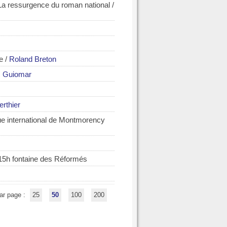
 La ressurgence du roman national
/
e
/
Roland Breton
s Guiomar
rthier
ue international de Montmorency
15h fontaine des Réformés
ar page :
25
50
100
200