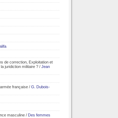
lifa
s de correction, Exploitation et
 juridiction militaire ?
/
Jean
l'armée française
/
G. Dubois-
lence masculine
/
Des femmes