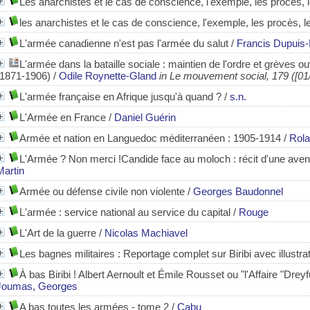
Les anarchistes et le cas de conscience, l'exemple, les procès, 
les anarchistes et le cas de conscience, l'exemple, les procès, l
L'armée canadienne n'est pas l'armée du salut
/
Francis Dupuis-
L'armée dans la bataille sociale : maintien de l'ordre et grèves o
(1871-1906)
/
Odile Roynette-Gland
in Le mouvement social, 179 ([01
L'armée française en Afrique jusqu'à quand ?
/
s.n.
L'Armée en France
/
Daniel Guérin
Armée et nation en Languedoc méditerranéen : 1905-1914
/
Rola
L'Armée ? Non merci !Candide face au moloch
: récit d'une ave
Martin
Armée ou défense civile non violente
/
Georges Baudonnel
L'armée : service national au service du capital
/
Rouge
L'Art de la guerre
/
Nicolas Machiavel
Les bagnes militaires : Reportage complet sur Biribi avec illustra
À bas Biribi ! Albert Aernoult et Émile Rousset ou "l'Affaire "Dre
Joumas, Georges
A bas toutes les armées - tome 2
/
Cabu