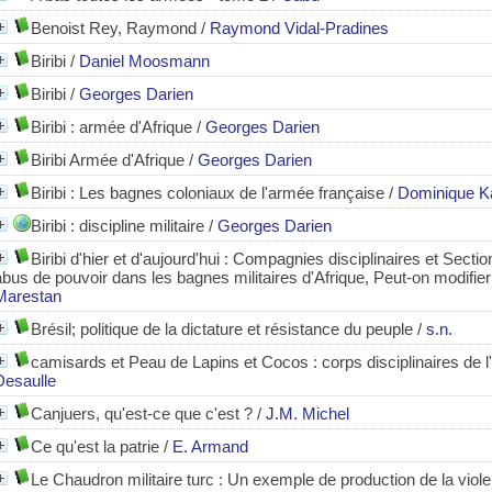
Benoist Rey, Raymond
/
Raymond Vidal-Pradines
Biribi
/
Daniel Moosmann
Biribi
/
Georges Darien
Biribi
: armée d'Afrique
/
Georges Darien
Biribi Armée d'Afrique
/
Georges Darien
Biribi
: Les bagnes coloniaux de l'armée française
/
Dominique Ka
Biribi : discipline militaire
/
Georges Darien
Biribi d'hier et d'aujourd'hui
: Compagnies disciplinaires et Section
abus de pouvoir dans les bagnes militaires d'Afrique, Peut-on modifier la
Marestan
Brésil; politique de la dictature et résistance du peuple
/
s.n.
camisards et Peau de Lapins et Cocos
: corps disciplinaires de 
Desaulle
Canjuers, qu'est-ce que c'est ?
/
J.M. Michel
Ce qu'est la patrie
/
E. Armand
Le Chaudron militaire turc : Un exemple de production de la vio