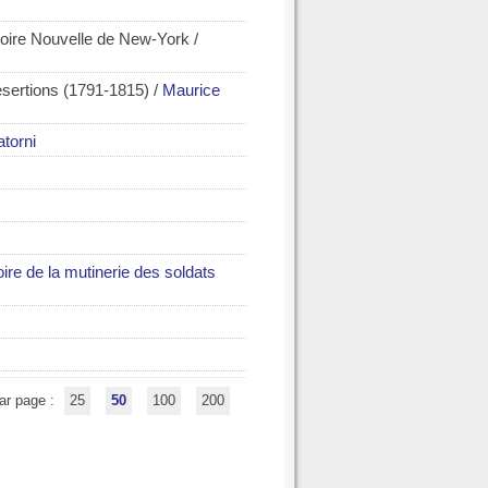
stoire Nouvelle de New-York
/
sertions (1791-1815)
/
Maurice
atorni
re de la mutinerie des soldats
ar page :
25
50
100
200