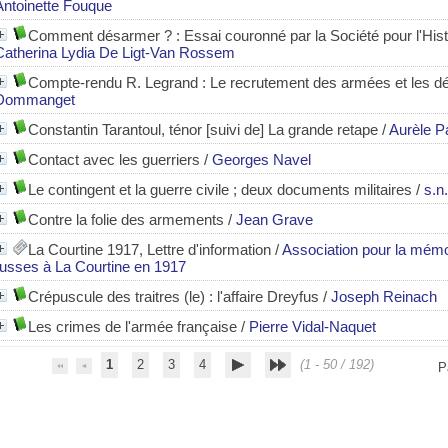
Antoinette Fouque
Comment désarmer ?
: Essai couronné par la Société pour l'Hi
Catherina Lydia De Ligt-Van Rossem
Compte-rendu R. Legrand : Le recrutement des armées et les dé
Dommanget
Constantin Tarantoul, ténor [suivi de] La grande retape
/
Aurèle P
Contact avec les guerriers
/
Georges Navel
Le contingent et la guerre civile ; deux documents militaires
/
s.n.
Contre la folie des armements
/
Jean Grave
La Courtine 1917, Lettre d'information
/
Association pour la mémoi
russes à La Courtine en 1917
Crépuscule des traitres (le) : l'affaire Dreyfus
/
Joseph Reinach
Les crimes de l'armée française
/
Pierre Vidal-Naquet
1
2
3
4
(1 - 50 / 192)
P