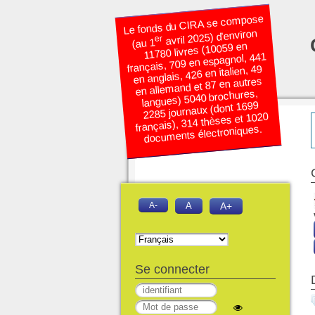
Le fonds du CIRA se compose
avril 2025) d’environ
er
(au 1
11780 livres (10059 en
français, 709 en espagnol, 441
en anglais, 426 en italien, 49
en allemand et 87 en autres
langues) 5040 brochures,
2285 journaux (dont 1699
français), 314 thèses et 1020
documents électroniques.
A-
A
A+
Se connecter