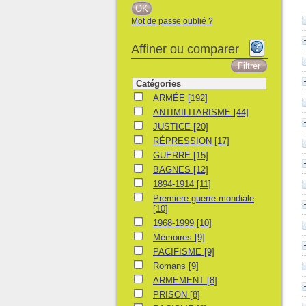
Mot de passe oublié ?
Affiner ou comparer
Catégories
ARMÉE
ARMÉE
[192]
ANTIMILITARISME
ANTIMILITARISME
[44]
JUSTICE
JUSTICE
[20]
RÉPRESSION
RÉPRESSION
[17]
GUERRE
GUERRE
[15]
BAGNES
BAGNES
[12]
1894-1914
1894-1914
[11]
Premiere guerre mondiale
Premiere guerre mondiale
[10]
1968-1999
1968-1999
[10]
Mémoires
Mémoires
[9]
PACIFISME
PACIFISME
[9]
Romans
Romans
[9]
ARMEMENT
ARMEMENT
[8]
PRISON
PRISON
[8]