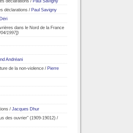
les déclarations
/
Paul Savigny
es déclarations
/
Paul Savigny
Déri
uvrières dans le Nord de la France
/04/1997])
nd Andréani
nture de la non-violence
/
Pierre
tions
/
Jacques Dhur
yfus des ouvrier" (1909-19012)
/