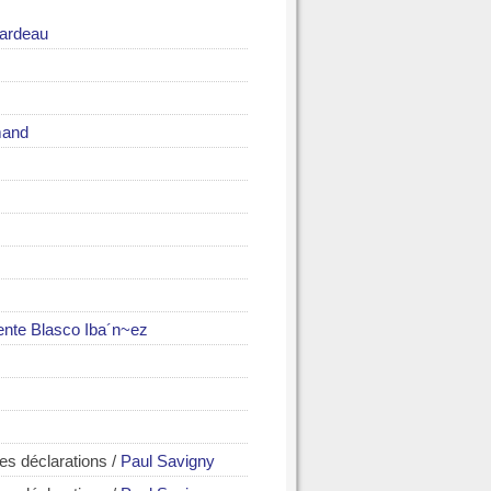
ardeau
mand
ente Blasco Iba´n~ez
les déclarations
/
Paul Savigny