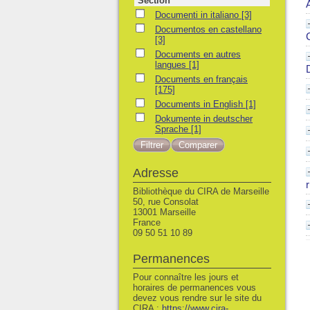
Section
Documenti in italiano
Documenti in italiano
[3]
Documentos en castellano
Documentos en castellano
[3]
Documents en autres langues
Documents en autres
langues
[1]
Documents en français
Documents en français
[175]
Documents in English
Documents in English
[1]
Dokumente in deutscher Sprache
Dokumente in deutscher
Sprache
[1]
Adresse
Bibliothèque du CIRA de Marseille
50, rue Consolat
13001 Marseille
France
09 50 51 10 89
Permanences
Pour connaître les jours et
horaires de permanences vous
devez vous rendre sur le site du
CIRA :
https://www.cira-