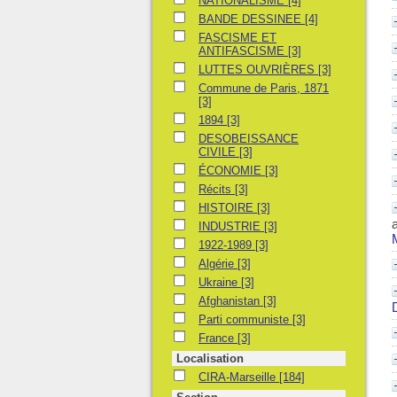
NATIONALISME
[4]
BANDE DESSINEE
BANDE DESSINEE
[4]
FASCISME ET ANTIFASCISME
FASCISME ET
ANTIFASCISME
[3]
LUTTES OUVRIÈRES
LUTTES OUVRIÈRES
[3]
Commune de Paris, 1871
Commune de Paris, 1871
[3]
1894
1894
[3]
DESOBEISSANCE CIVILE
DESOBEISSANCE
CIVILE
[3]
ÉCONOMIE
ÉCONOMIE
[3]
Récits
Récits
[3]
HISTOIRE
HISTOIRE
[3]
INDUSTRIE
INDUSTRIE
[3]
1922-1989
1922-1989
[3]
Algérie
Algérie
[3]
Ukraine
Ukraine
[3]
Afghanistan
Afghanistan
[3]
Parti communiste
Parti communiste
[3]
France
France
[3]
Localisation
CIRA-Marseille
CIRA-Marseille
[184]