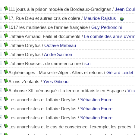
111 jours à la prison modèle de Bordeaux-Gradignan
/
Jean Coul
17, Rue Dieu et autres cris de colère
/
Maurice Rajsfus
1917 les mutineries de l'armée française
/
Guy Pedroncini
L'affaire Armand, Faits et documents
/
Le comité des amis d'Ar
L'affaire Dreyfus
/
Octave Mirbeau
L'affaire Dreyfus
/
André Salmon
L'affaire Rousset : de crime en crime
/
s.n.
Alghérietages : Marseille-Alger : Allers et retours
/
Gérard Leidet
Allons z'enfants
/
Yves Gibeau
Alphonse XIII démasqué : La terreur militariste en Espagne
/
Vic
Les anarchistes et l'affaire Dreyfus
/
Sébastien Faure
Les anarchistes et l'affaire Dreyfus
/
Sébastien Faure
Les anarchistes et l'affaire Dreyfus
/
Sébastien Faure
Les anarchistes et le cas de conscience, l'exemple, les procès, 