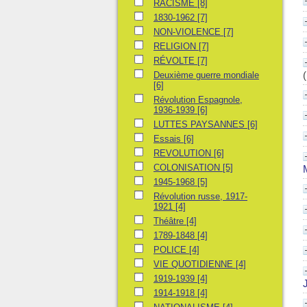
RACISME
RACISME
[8]
1830-1962
1830-1962
[7]
NON-VIOLENCE
NON-VIOLENCE
[7]
RELIGION
RELIGION
[7]
RÉVOLTE
RÉVOLTE
[7]
Deuxième guerre mondiale
Deuxième guerre mondiale
[6]
Révolution Espagnole, 1936-1939
Révolution Espagnole,
1936-1939
[6]
LUTTES PAYSANNES
LUTTES PAYSANNES
[6]
Essais
Essais
[6]
REVOLUTION
REVOLUTION
[6]
COLONISATION
COLONISATION
[5]
1945-1968
1945-1968
[5]
Révolution russe, 1917-1921
Révolution russe, 1917-
1921
[4]
Théâtre
Théâtre
[4]
1789-1848
1789-1848
[4]
POLICE
POLICE
[4]
VIE QUOTIDIENNE
VIE QUOTIDIENNE
[4]
1919-1939
1919-1939
[4]
1914-1918
1914-1918
[4]
NATIONALISME