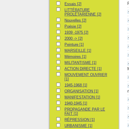
Essais
Essais
[2]
LITTÉRATURE PROLÉTARIENNE
LITTÉRATURE
PROLÉTARIENNE
[2]
Nouvelles
Nouvelles
[2]
Poésie
Poésie
[2]
1939 -1975
1939 -1975
[2]
2000 ->
2000 ->
[2]
Peinture
Peinture
[1]
MARSEILLE
MARSEILLE
[1]
Mémoires
Mémoires
[1]
MILITANTISME
MILITANTISME
[1]
ACTION DIRECTE
ACTION DIRECTE
[1]
MOUVEMENT OUVRIER
MOUVEMENT OUVRIER
[1]
1945-1968
1945-1968
[1]
ORGANISATION
ORGANISATION
[1]
MANIFESTATION
MANIFESTATION
[1]
1940-1945
1940-1945
[1]
PROPAGANDE PAR LE FAIT
PROPAGANDE PAR LE
FAIT
[1]
RÉPRESSION
RÉPRESSION
[1]
URBANISME
URBANISME
[1]