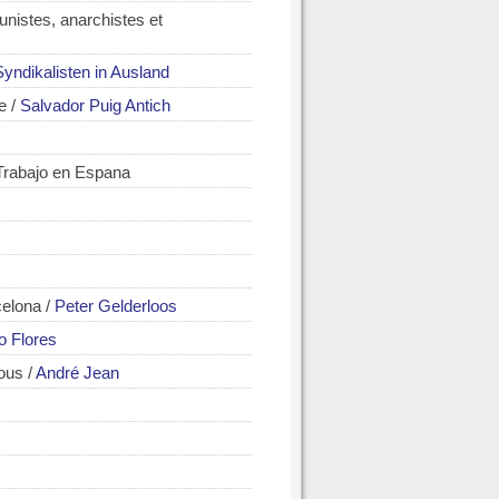
unistes, anarchistes et
ndikalisten in Ausland
e
/
Salvador Puig Antich
 Trabajo en Espana
celona
/
Peter Gelderloos
o Flores
nous
/
André Jean