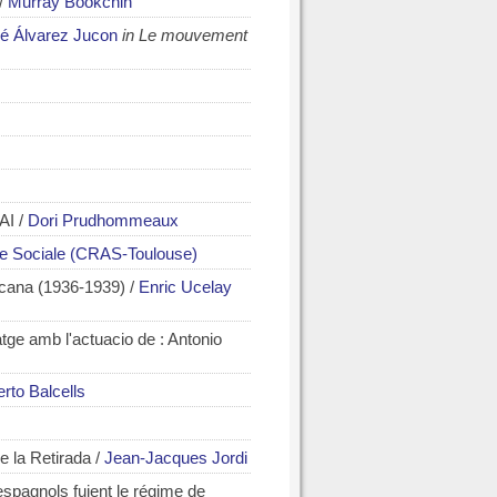
/
Murray Bookchin
é Álvarez Jucon
in Le mouvement
FAI
/
Dori Prudhommeaux
ive Sociale (CRAS-Toulouse)
licana (1936-1939)
/
Enric Ucelay
tge amb l'actuacio de : Antonio
erto Balcells
e la Retirada
/
Jean-Jacques Jordi
espagnols fuient le régime de