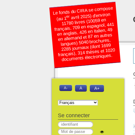
Le fonds du CIRA se compose
avril 2025) d’environ
er
(au 1
11780 livres (10059 en
français, 709 en espagnol, 441
en anglais, 426 en italien, 49
en allemand et 87 en autres
langues) 5040 brochures,
2285 journaux (dont 1699
français), 314 thèses et 1020
documents électroniques.
A-
A
A+
Se connecter