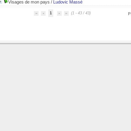
Visages de mon pays
/
Ludovic Massé
1
(1 - 43 / 43)
P