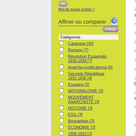
Mot de passe oublié ?
Affiner ou comparer
Catégories
Catalogne
Catalogne
[43]
Romans
Romans
[7]
Révolution Espagnole, 1936-1939
Révolution Espagnole,
1936-1939
[7]
Anarcho-syndicalisme
Anarcho-syndicalisme
[6]
Seconde République, 1931-1936
Seconde République,
1931-1936
[4]
Espagne
Espagne
[3]
NATIONALISME
NATIONALISME
[3]
MOUVEMENT ANARCHISTE
MOUVEMENT
s
ANARCHISTE
[3]
HISTOIRE
HISTOIRE
[3]
EXIL
EXIL
[3]
Biographies
Biographies
[3]
ÉCONOMIE
ÉCONOMIE
[2]
1908-1923
1908-1923
[2]