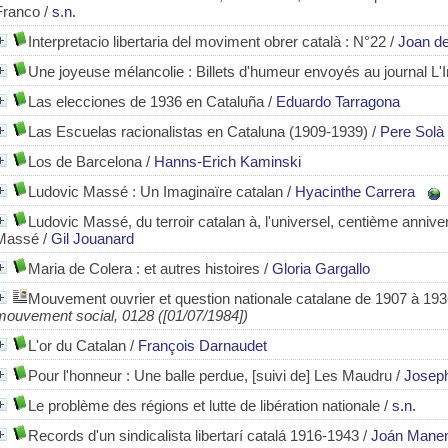
Franco
/
s.n.
Interpretacio libertaria del moviment obrer català
: N°22
/
Joan de
Une joyeuse mélancolie : Billets d'humeur envoyés au journal L
Las elecciones de 1936 en Cataluña
/
Eduardo Tarragona
Las Escuelas racionalistas en Cataluna (1909-1939)
/
Pere Solà
Los de Barcelona
/
Hanns-Erich Kaminski
Ludovic Massé : Un Imaginaïre catalan
/
Hyacinthe Carrera
Ludovic Massé, du terroir catalan à, l'universel, centième anniv
Massé
/
Gil Jouanard
Maria de Colera : et autres histoires
/
Gloria Gargallo
Mouvement ouvrier et question nationale catalane de 1907 à 19
mouvement social, 0128 ([01/07/1984])
L'or du Catalan
/
François Darnaudet
Pour l'honneur : Une balle perdue, [suivi de] Les Maudru
/
Josep
Le problème des régions et lutte de libération nationale
/
s.n.
Records d'un sindicalista libertarí catalá 1916-1943
/
Joán Manen