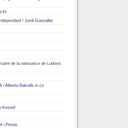
l Pi
'Indépendant
/
Jordi Gonzalbo
ersaire de la naissance de Ludovic
36
/
Alberto Balcells
in Le
h Kessel
t i Pesas