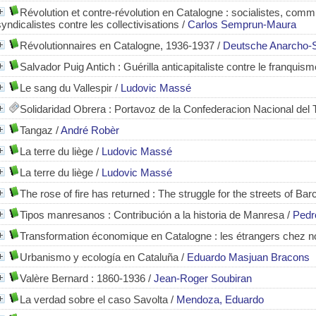
Révolution et contre-révolution en Catalogne : socialistes, comm
syndicalistes contre les collectivisations
/
Carlos Semprun-Maura
Révolutionnaires en Catalogne, 1936-1937
/
Deutsche Anarcho-Sy
Salvador Puig Antich : Guérilla anticapitaliste contre le franquism
Le sang du Vallespir
/
Ludovic Massé
Solidaridad Obrera
: Portavoz de la Confederacion Nacional del
Tangaz
/
André Robèr
La terre du liège
/
Ludovic Massé
La terre du liège
/
Ludovic Massé
The rose of fire has returned : The struggle for the streets of Bar
Tipos manresanos : Contribución a la historia de Manresa
/
Pedr
Transformation économique en Catalogne : les étrangers chez 
Urbanismo y ecología en Cataluña
/
Eduardo Masjuan Bracons
Valère Bernard : 1860-1936
/
Jean-Roger Soubiran
La verdad sobre el caso Savolta
/
Mendoza, Eduardo