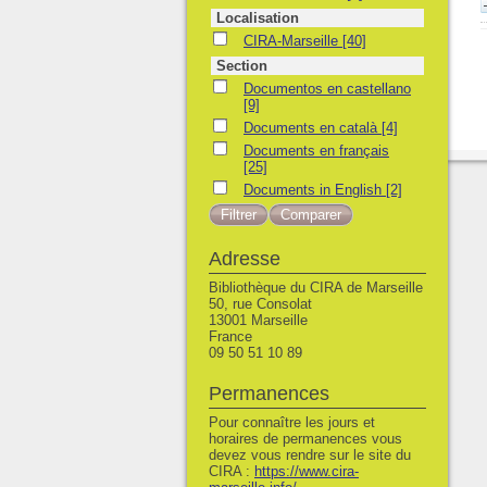
Localisation
CIRA-Marseille
CIRA-Marseille
[40]
Section
Documentos en castellano
Documentos en castellano
[9]
Documents en català
Documents en català
[4]
Documents en français
Documents en français
[25]
Documents in English
Documents in English
[2]
Adresse
Bibliothèque du CIRA de Marseille
50, rue Consolat
13001 Marseille
France
09 50 51 10 89
Permanences
Pour connaître les jours et
horaires de permanences vous
devez vous rendre sur le site du
CIRA :
https://www.cira-