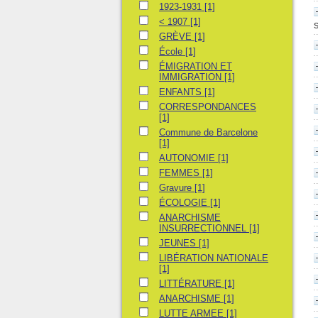
1923-1931
1923-1931
[1]
< 1907
< 1907
[1]
GRÈVE
GRÈVE
[1]
École
École
[1]
ÉMIGRATION ET IMMIGRATION
ÉMIGRATION ET
IMMIGRATION
[1]
ENFANTS
ENFANTS
[1]
CORRESPONDANCES
CORRESPONDANCES
[1]
Commune de Barcelone
Commune de Barcelone
[1]
AUTONOMIE
AUTONOMIE
[1]
FEMMES
FEMMES
[1]
Gravure
Gravure
[1]
ÉCOLOGIE
ÉCOLOGIE
[1]
ANARCHISME INSURRECTIONNEL
ANARCHISME
INSURRECTIONNEL
[1]
JEUNES
JEUNES
[1]
LIBÉRATION NATIONALE
LIBÉRATION NATIONALE
[1]
LITTÉRATURE
LITTÉRATURE
[1]
ANARCHISME
ANARCHISME
[1]
LUTTE ARMEE
LUTTE ARMEE
[1]