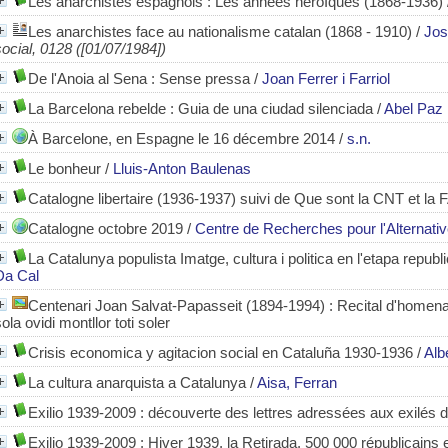
Les anarchistes espagnols : Les années héroÏques (1868-1936)
Les anarchistes face au nationalisme catalan (1868 - 1910)
/
Jos
social, 0128 ([01/07/1984])
De l'Anoia al Sena : Sense pressa
/
Joan Ferrer i Farriol
La Barcelona rebelde : Guia de una ciudad silenciada
/
Abel Paz
À Barcelone, en Espagne le 16 décembre 2014
/
s.n.
Le bonheur
/
Lluis-Anton Baulenas
Catalogne libertaire (1936-1937) suivi de Que sont la CNT et la 
Catalogne octobre 2019
/
Centre de Recherches pour l'Alternat
La Catalunya populista Imatge, cultura i politica en l'etapa repub
Da Cal
Centenari Joan Salvat-Papasseit (1894-1994)
: Recital d'homena
ola ovidi montllor toti soler
Crisis economica y agitacion social en Cataluña 1930-1936
/
Alb
La cultura anarquista a Catalunya
/
Aisa, Ferran
Exilio 1939-2009 : découverte des lettres adressées aux exilés d
Exilio 1939-2009 : Hiver 1939, la Retirada, 500 000 républicains 