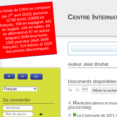
e fonds du CIRA se compose
avril 2025) d’environ
er
Centre Interna
(au 1
11780 livres (10059 en
français, 709 en espagnol, 441
en anglais, 426 en italien, 49
en allemand et 87 en autres
langues) 5040 brochures,
2285 journaux (dont 1699
français), 314 thèses et 1020
documents électroniques.
Auteur Jean Bruhat
A-
A
A+
Documents disponibles é
Affiner la reche
Se connecter
Anticléricalisme et mo
([01/10/1966])
La Commune de 1871