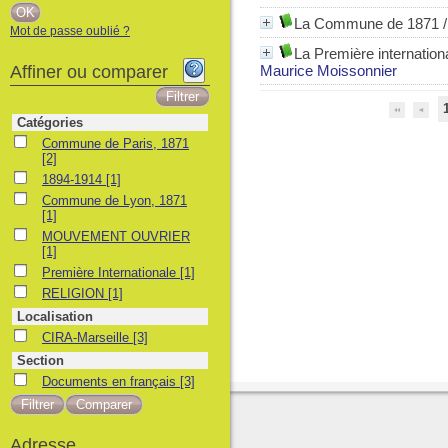
La Commune de 1871
Mot de passe oublié ?
La Première internation
Affiner ou comparer
Maurice Moissonnier
Catégories
Commune de Paris, 1871
Commune de Paris, 1871
[2]
1894-1914
1894-1914
[1]
Commune de Lyon, 1871
Commune de Lyon, 1871
[1]
MOUVEMENT OUVRIER
MOUVEMENT OUVRIER
[1]
Première Internationale
Première Internationale
[1]
RELIGION
RELIGION
[1]
Localisation
CIRA-Marseille
CIRA-Marseille
[3]
Section
Documents en français
Documents en français
[3]
Adresse