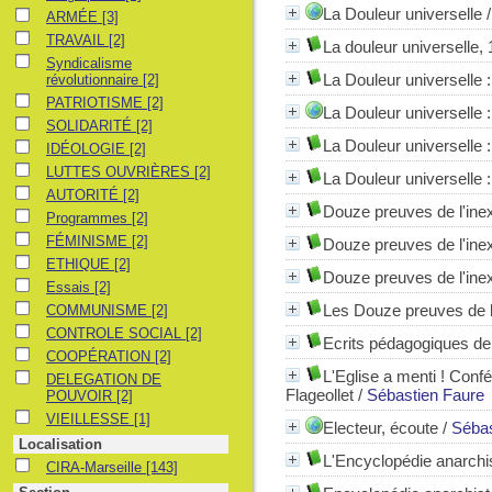
La Douleur universelle
ARMÉE
ARMÉE
[3]
TRAVAIL
TRAVAIL
[2]
La douleur universelle,
Syndicalisme révolutionnaire
Syndicalisme
La Douleur universelle :
révolutionnaire
[2]
PATRIOTISME
PATRIOTISME
[2]
La Douleur universelle :
SOLIDARITÉ
SOLIDARITÉ
[2]
La Douleur universelle :
IDÉOLOGIE
IDÉOLOGIE
[2]
LUTTES OUVRIÈRES
LUTTES OUVRIÈRES
[2]
La Douleur universelle :
AUTORITÉ
AUTORITÉ
[2]
Douze preuves de l'ine
Programmes
Programmes
[2]
FÉMINISME
FÉMINISME
[2]
Douze preuves de l'ine
ETHIQUE
ETHIQUE
[2]
Douze preuves de l'ine
Essais
Essais
[2]
COMMUNISME
Les Douze preuves de l
COMMUNISME
[2]
CONTROLE SOCIAL
CONTROLE SOCIAL
[2]
Ecrits pédagogiques de
COOPÉRATION
COOPÉRATION
[2]
L'Eglise a menti ! Conf
DELEGATION DE POUVOIR
DELEGATION DE
Flageollet
/
Sébastien Faure
POUVOIR
[2]
VIEILLESSE
VIEILLESSE
[1]
Electeur, écoute
/
Sébas
Localisation
L'Encyclopédie anarchis
CIRA-Marseille
CIRA-Marseille
[143]