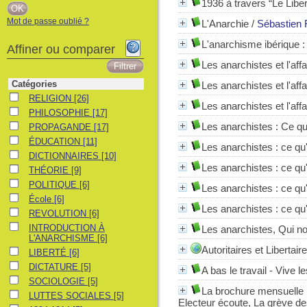
1936 à travers “Le Liber
Mot de passe oublié ?
L'Anarchie
/
Sébastien 
L'anarchisme ibérique
:
Affiner ou comparer
Les anarchistes et l'aff
Catégories
Les anarchistes et l'aff
RELIGION
RELIGION
[26]
Les anarchistes et l'aff
PHILOSOPHIE
PHILOSOPHIE
[17]
Les anarchistes
: Ce qu'
PROPAGANDE
PROPAGANDE
[17]
ÉDUCATION
ÉDUCATION
[11]
Les anarchistes : ce qu'
DICTIONNAIRES
DICTIONNAIRES
[10]
Les anarchistes : ce qu'
THÉORIE
THÉORIE
[9]
POLITIQUE
POLITIQUE
[6]
Les anarchistes : ce qu'
École
École
[6]
Les anarchistes : ce qu'
REVOLUTION
REVOLUTION
[6]
INTRODUCTION À L'ANARCHISME
INTRODUCTION À
Les anarchistes, Qui n
L'ANARCHISME
[6]
Autoritaires et Libertair
LIBERTÉ
LIBERTÉ
[6]
DICTATURE
DICTATURE
[5]
A bas le travail - Vive le
SOCIOLOGIE
SOCIOLOGIE
[5]
La brochure mensuelle
LUTTES SOCIALES
LUTTES SOCIALES
[5]
Electeur écoute, La grève des