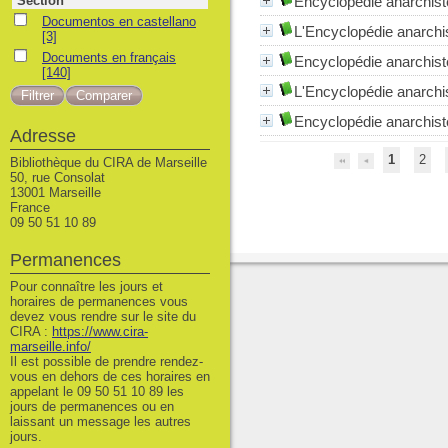
Section
Encyclopédie anarchiste
Documentos en castellano
Documentos en castellano
L'Encyclopédie anarchis
[3]
Documents en français
Documents en français
Encyclopédie anarchiste
[140]
L'Encyclopédie anarchis
Encyclopédie anarchiste
Adresse
1
2
Bibliothèque du CIRA de Marseille
50, rue Consolat
13001 Marseille
France
09 50 51 10 89
Permanences
Pour connaître les jours et
horaires de permanences vous
devez vous rendre sur le site du
CIRA :
https://www.cira-
marseille.info/
Il est possible de prendre rendez-
vous en dehors de ces horaires en
appelant le 09 50 51 10 89 les
jours de permanences ou en
laissant un message les autres
jours.