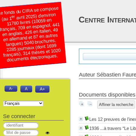
e fonds du CIRA se compose
avril 2025) d’environ
er
Centre Interna
(au 1
11780 livres (10059 en
français, 709 en espagnol, 441
en anglais, 426 en italien, 49
en allemand et 87 en autres
langues) 5040 brochures,
2285 journaux (dont 1699
français), 314 thèses et 1020
documents électroniques.
Auteur Sébastien Faur
A-
A
A+
Documents disponibles é
Affiner la recherche
Se connecter
Les 12 preuves de l'ine
1936 ...à travers “Le Lib