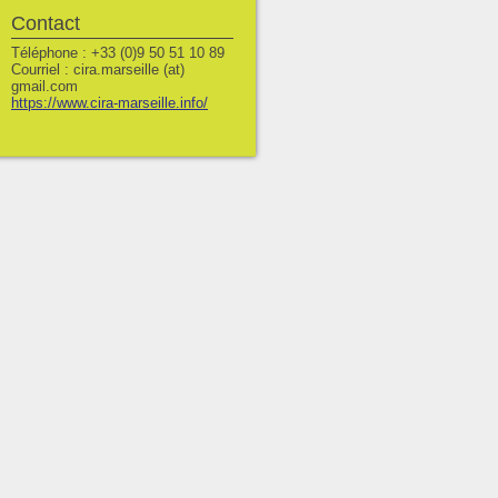
Contact
Téléphone : +33 (0)9 50 51 10 89
Courriel : cira.marseille (at)
gmail.com
https://www.cira-marseille.info/