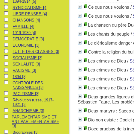
1894-1914
1894-1914
[5]
Ce que nous voulons
/
SYNDICALISME
SYNDICALISME
[4]
LIBRE PENSEE
LIBRE PENSEE
[4]
Ce que nous voulons
/
CHANSONS
CHANSONS
[4]
La chanson du père D
FAMILLE
FAMILLE
[4]
1919-1939
1919-1939
[4]
Les chants du peuple
/
DEMOCRATIE
DEMOCRATIE
[3]
Le cléricalisme danger 
ÉCONOMIE
ÉCONOMIE
[3]
LUTTE DES CLASSES
LUTTE DES CLASSES
[3]
Contre la religion du bull
SOCIALISME
SOCIALISME
[3]
Les crimes de Dieu
/
Sé
SEXUALITÉ
SEXUALITÉ
[3]
Les crimes de Dieu
/
Sé
RACISME
RACISME
[3]
1894
1894
[3]
Les crimes de Dieu
/
Sé
CONTROLE DES NAISSANCES
CONTROLE DES
NAISSANCES
[3]
Les crimes de Dieu
/
Sé
PACIFISME
PACIFISME
[3]
Deux grandes figures d
Révolution russe, 1917-1921
Révolution russe, 1917-
Sébastien Faure. Les probl
1921
[3]
ANARCHISME
Deux martyrs : Sacco e
ANARCHISME
[3]
PARLEMENTARISME ET ANTIPARLEMENTARISME
PARLEMENTARISME ET
Dio non esiste : Dodici 
ANTIPARLEMENTARISME
[3]
Doce pruebas de la inex
Biographies
Biographies
[3]