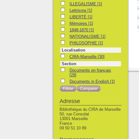
ILLEGALISME
ILLEGALISME
[1]
Lettrisme
Lettrisme
[1]
LIBERTÉ
LIBERTÉ
[1]
Mémoires
Mémoires
[1]
1848-1870
1848-1870
[1]
NATIONALISME
NATIONALISME
[1]
PHILOSOPHIE
PHILOSOPHIE
[1]
Localisation
CIRA-Marseille
CIRA-Marseille
[30]
Section
Documents en français
Documents en français
[29]
Documents in English
Documents in English
[1]
Adresse
Bibliothèque du CIRA de Marseille
50, rue Consolat
13001 Marseille
France
09 50 51 10 89