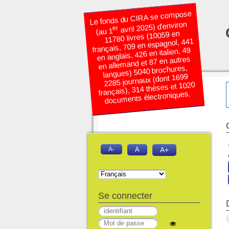
Le fonds du CIRA se compose
avril 2025) d’environ
er
(au 1
11780 livres (10059 en
français, 709 en espagnol, 441
en anglais, 426 en italien, 49
en allemand et 87 en autres
langues) 5040 brochures,
2285 journaux (dont 1699
français), 314 thèses et 1020
documents électroniques.
A-
A
A+
Se connecter