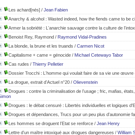
Les achard[nés]
/
Jean Fabien
Anarchy & alcohol
: Wasted indeed, how the fiends came to be ci
Armer la sobriété : L'anarchie sauvage contre la culture de l'intox
Benoist Rey, Raymond
/
Raymond Vidal-Pradines
La blonde, la brune et les truands
/
Carmen Nicot
Capitalisme + came = génocide
/
Michael Cetewayo Tabor
Cas rudes
/
Thierry Pelletier
Dossier Trocchi : L'homme qui voulait faire de sa vie une œuvre 
La drogue, extrait d'Actuel n°20
/
Olievenstein
Drogues : contre la criminalisation de l'usage ; fric, mafias, états
Simon
Drogues : le débat censuré : Libertés individuelles et logiques d’E
Drogues et dépendances, Trucs pour un peu plus d'autonomie f
Les hommes se droguent l'Etat se renforce
/
Jean Henry
Lettre d'un maître intoxiqué aux drogues dangereuses
/
William 