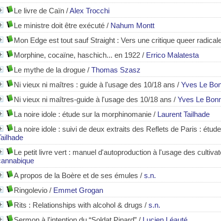
Le livre de Caïn
/
Alex Trocchi
Le ministre doit être exécuté
/
Nahum Montt
Mon Edge est tout sauf Straight : Vers une critique queer radicale 
Morphine, cocaïne, haschich... en 1922
/
Errico Malatesta
Le mythe de la drogue
/
Thomas Szasz
UEER)
Ni vieux ni maîtres : guide à l'usage des 10/18 ans
/
Yves Le Bon
Ni vieux ni maîtres-guide à l'usage des 10/18 ans
/
Yves Le Bonn
La noire idole : étude sur la morphinomanie
/
Laurent Tailhade
La noire idole : suivi de deux extraits des Reflets de Paris : étu
Tailhade
Le petit livre vert : manuel d'autoproduction à l'usage des cultiv
cannabique
A propos de la Boère et de ses émules
/
s.n.
Ringolevio
/
Emmet Grogan
Rits : Relationships with alcohol & drugs
/
s.n.
Sermon à l'intention du “Soldat Pinard”
/
Lucien Léauté