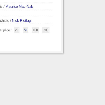
is
/
Maurice Mac-Nab
chiste
/
Nick Riotfag
ar page :
25
50
100
200