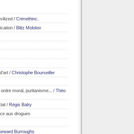
vilized
/
Crimethinc.
ication
/
Blitz Molotov
d'art
/
Christophe Bourseiller
, ordre moral, puritanisme...
/
Théo
tat
/
Régis Balry
ace aux drogues
Seward Burroughs