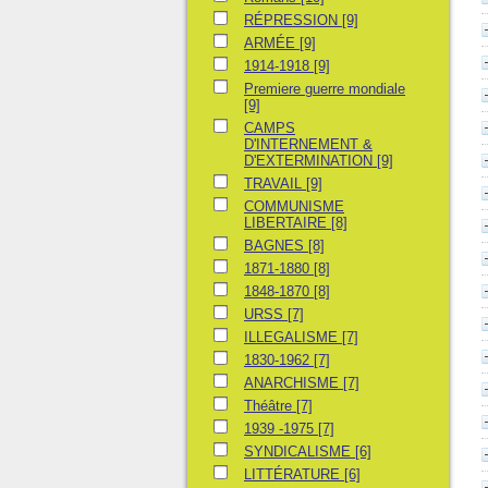
RÉPRESSION
RÉPRESSION
[9]
ARMÉE
ARMÉE
[9]
1914-1918
1914-1918
[9]
Premiere guerre mondiale
Premiere guerre mondiale
[9]
CAMPS D'INTERNEMENT & D'EXTERMIN
CAMPS
D'INTERNEMENT &
D'EXTERMINATION
[9]
TRAVAIL
TRAVAIL
[9]
COMMUNISME LIBERTAIRE
COMMUNISME
LIBERTAIRE
[8]
BAGNES
BAGNES
[8]
1871-1880
1871-1880
[8]
1848-1870
1848-1870
[8]
URSS
URSS
[7]
ILLEGALISME
ILLEGALISME
[7]
1830-1962
1830-1962
[7]
ANARCHISME
ANARCHISME
[7]
Théâtre
Théâtre
[7]
1939 -1975
1939 -1975
[7]
SYNDICALISME
SYNDICALISME
[6]
LITTÉRATURE
LITTÉRATURE
[6]