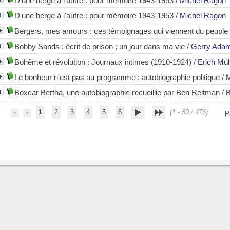
D'une berge à l'autre
: pour mémoire 1943-1953
/
Michel Ragon
D'une berge à l'autre : pour mémoire 1943-1953
/
Michel Ragon
Bergers, mes amours : ces témoignages qui viennent du peuple
Bobby Sands
: écrit de prison ; un jour dans ma vie
/
Gerry Ada
Bohême et révolution : Journaux intimes (1910-1924)
/
Erich M
Le bonheur n'est pas au programme : autobiographie politique
/
M
Boxcar Bertha, une autobiographie recueillie par Ben Reitman
/
B
1
2
3
4
5
6
(1 - 50 / 476)
P