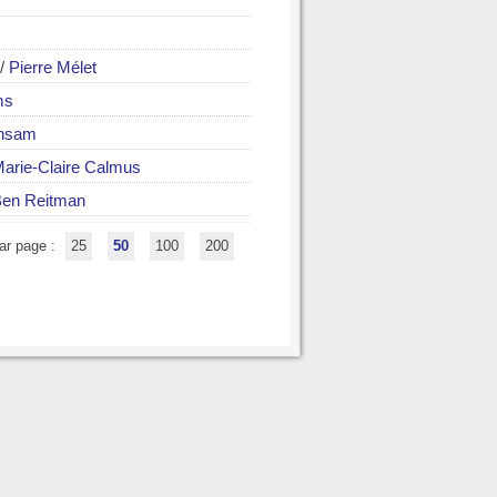
/
Pierre Mélet
ms
ühsam
arie-Claire Calmus
en Reitman
ar page :
25
50
100
200