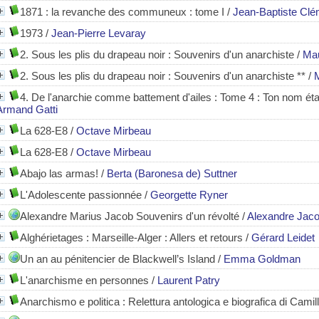
1871 : la revanche des communeux : tome I
/
Jean-Baptiste Clé
1973
/
Jean-Pierre Levaray
2. Sous les plis du drapeau noir
: Souvenirs d'un anarchiste
/
Mau
2. Sous les plis du drapeau noir : Souvenirs d'un anarchiste **
/
4. De l'anarchie comme battement d'ailes : Tome 4 : Ton nom était
Armand Gatti
La 628-E8
/
Octave Mirbeau
La 628-E8
/
Octave Mirbeau
Abajo las armas!
/
Berta (Baronesa de) Suttner
L'Adolescente passionnée
/
Georgette Ryner
Alexandre Marius Jacob Souvenirs d'un révolté
/
Alexandre Jac
Alghérietages : Marseille-Alger : Allers et retours
/
Gérard Leidet
Un an au pénitencier de Blackwell’s Island
/
Emma Goldman
L'anarchisme en personnes
/
Laurent Patry
Anarchismo e politica
: Relettura antologica e biografica di Camil