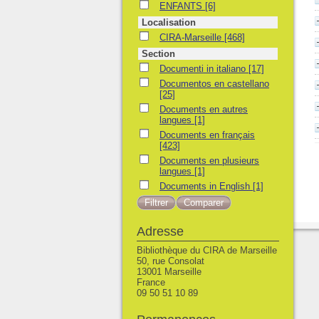
ENFANTS
ENFANTS
[6]
Localisation
CIRA-Marseille
CIRA-Marseille
[468]
Section
Documenti in italiano
Documenti in italiano
[17]
Documentos en castellano
Documentos en castellano
[25]
Documents en autres langues
Documents en autres
langues
[1]
Documents en français
Documents en français
[423]
Documents en plusieurs langues
Documents en plusieurs
langues
[1]
Documents in English
Documents in English
[1]
Adresse
Bibliothèque du CIRA de Marseille
50, rue Consolat
13001 Marseille
France
09 50 51 10 89