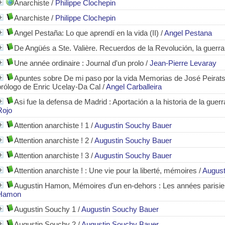
Anarchiste
/
Philippe Clochepin
Anarchiste
/
Philippe Clochepin
Angel Pestaña: Lo que aprendí en la vida (II)
/
Angel Pestana
De Angüés a Ste. Valière. Recuerdos de la Revolución, la guerra y
Une année ordinaire : Journal d'un prolo
/
Jean-Pierre Levaray
Apuntes sobre De mi paso por la vida Memorias de José Peirats
prólogo de Enric Ucelay-Da Cal
/
Angel Carballeira
Asi fue la defensa de Madrid : Aportación a la historia de la gu
Rojo
Attention anarchiste ! 1
/
Augustin Souchy Bauer
Attention anarchiste ! 2
/
Augustin Souchy Bauer
Attention anarchiste ! 3
/
Augustin Souchy Bauer
Attention anarchiste ! : Une vie pour la liberté, mémoires
/
August
Augustin Hamon, Mémoires d'un en-dehors : Les années parisi
Hamon
Augustin Souchy 1
/
Augustin Souchy Bauer
Augustin Souchy 2
/
Augustin Souchy Bauer