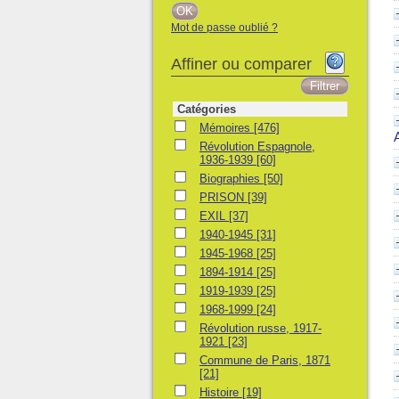
Mot de passe oublié ?
Affiner ou comparer
Catégories
Mémoires
Mémoires
[476]
Révolution Espagnole, 1936-1939
Révolution Espagnole,
1936-1939
[60]
Biographies
Biographies
[50]
PRISON
PRISON
[39]
EXIL
EXIL
[37]
1940-1945
1940-1945
[31]
1945-1968
1945-1968
[25]
1894-1914
1894-1914
[25]
1919-1939
1919-1939
[25]
1968-1999
1968-1999
[24]
Révolution russe, 1917-1921
Révolution russe, 1917-
1921
[23]
Commune de Paris, 1871
Commune de Paris, 1871
[21]
Histoire
Histoire
[19]