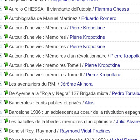
Aurelio CHESSA
: Il viandante dell'utopia
/
Fiamma Chessa
Autobiografía de Manuel Martínez
/
Eduardo Romero
Autour d'une vie : Mémoires
/
Pierre Kropotkine
ATION
Autour d'une vie : Mémoires
/
Pierre Kropotkine
Autour d'une vie : Mémoires
/
Pierre Kropotkine
Autour d'une vie
: Mémoires d'un révolutionnaire
/
Pierre Kropotk
Autour d'une vie
: mémoires Tome I
/
Pierre Kropotkine
Autour d'une vie
: mémoires Tome II
/
Pierre Kropotkine
Les aventuriers du RMI
/
Jérôme Akinora
De Ayerbe a la "Roja y Negra" 127 Brigada mixta
/
Pedro Torral
Banderoles
: écrits publics et privés
/
Alias
Barcelone 1936 : un adolescent au coeur de la révolution espagn
Les batailles de la liberté
: mémoires d'un optimiste
/
Julio Álvar
Benoist Rey, Raymond
/
Raymond Vidal-Pradines