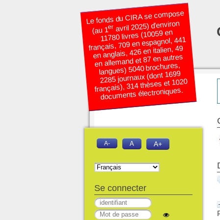
Le fonds du CIRA se compose
avril 2025) d’environ
er
(au 1
11780 livres (10059 en
français, 709 en espagnol, 441
en anglais, 426 en italien, 49
en allemand et 87 en autres
langues) 5040 brochures,
2285 journaux (dont 1699
français), 314 thèses et 1020
documents électroniques.
A-
A
A+
Se connecter