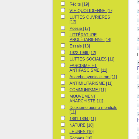
Récits
Récits
[19]
VIE QUOTIDIENNE
VIE QUOTIDIENNE
[17]
LUTTES OUVRIÈRES
LUTTES OUVRIÈRES
[17]
Poésie
Poésie
[17]
LITTÉRATURE PROLÉTARIENNE
LITTÉRATURE
PROLÉTARIENNE
[14]
Essais
Essais
[13]
1922-1989
1922-1989
[12]
LUTTES SOCIALES
LUTTES SOCIALES
[11]
FASCISME ET ANTIFASCISME
FASCISME ET
ANTIFASCISME
[11]
Anarcho-syndicalisme
Anarcho-syndicalisme
[11]
ANTIMILITARISME
ANTIMILITARISME
[11]
COMMUNISME
COMMUNISME
[11]
MOUVEMENT ANARCHISTE
MOUVEMENT
ANARCHISTE
[11]
Deuxième guerre mondiale
Deuxième guerre mondiale
[11]
1881-1894
1881-1894
[11]
NATURE
NATURE
[10]
JEUNES
JEUNES
[10]
Romans
Romans
[10]