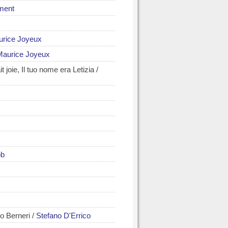
ment
rice Joyeux
Maurice Joyeux
 joie, Il tuo nome era Letizia
/
ob
lo Berneri
/
Stefano D'Errico