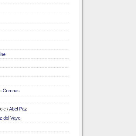
ine
ba Coronas
ole
/
Abel Paz
ez del Vayo