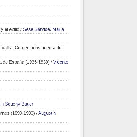
 el exilio
/
Sesé Sarvisé, María
 Valls : Comentarios acerca del
erra de España (1936-1939)
/
Vicente
in Souchy Bauer
ennes (1890-1903)
/
Augustin