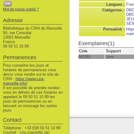
Langues :
Fran
Mot de passe oublié ?
Catégories :
DR
DRO
JEU
Adresse
SEX
Bibliothèque du CIRA de Marseille
Permalink :
http
50, rue Consolat
mars
13001 Marseille
France
Exemplaires(1)
09 50 51 10 89
Cote
Support
Permanences
Af2353
Livre
Pour connaître les jours et
horaires de permanences vous
devez vous rendre sur le site du
CIRA :
https://www.cira-
marseille.info/
Il est possible de prendre rendez-
vous en dehors de ces horaires en
appelant le 09 50 51 10 89 les
jours de permanences ou en
laissant un message les autres
jours.
Contact
Téléphone : +33 (0)9 50 51 10 89
Courriel : cira.marseille (at)