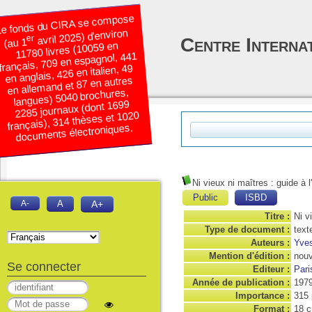
e fonds du CIRA se compose
avril 2025) d’environ
er
Centre Interna
(au 1
11780 livres (10059 en
français, 709 en espagnol, 441
en anglais, 426 en italien, 49
en allemand et 87 en autres
langues) 5040 brochures,
2285 journaux (dont 1699
français), 314 thèses et 1020
documents électroniques.
Ni vieux ni maîtres : guide à
Public
ISBD
A-
A
A+
Titre :
Ni v
Type de document :
text
Auteurs :
Yve
Mention d'édition :
nouv
Se connecter
Editeur :
Pari
Année de publication :
197
Importance :
315 
Format :
18 