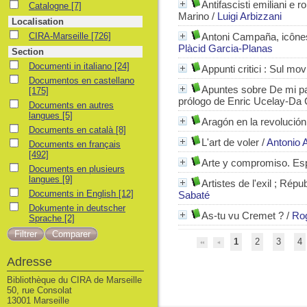
Antifascisti emiliani e 
Catalogne
Catalogne
[7]
Marino
/
Luigi Arbizzani
Localisation
CIRA-Marseille
CIRA-Marseille
[726]
Antoni Campaña, icône
Plàcid Garcia-Planas
Section
Documenti in italiano
Documenti in italiano
[24]
Appunti critici : Sul mo
Documentos en castellano
Documentos en castellano
Apuntes sobre De mi pa
[175]
prólogo de Enric Ucelay-Da 
Documents en autres langues
Documents en autres
langues
[5]
Aragón en la revolució
Documents en català
Documents en català
[8]
L'art de voler
/
Antonio A
Documents en français
Documents en français
[492]
Arte y compromiso. Es
Documents en plusieurs langues
Documents en plusieurs
langues
[9]
Artistes de l'exil ; Ré
Documents in English
Documents in English
[12]
Sabaté
Dokumente in deutscher Sprache
Dokumente in deutscher
As-tu vu Cremet ?
/
Rog
Sprache
[2]
1
2
3
4
Adresse
Bibliothèque du CIRA de Marseille
50, rue Consolat
13001 Marseille