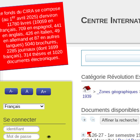
e fonds du CIRA se compose
avril 2025) d’environ
er
Centre Interna
(au 1
11780 livres (10059 en
français, 709 en espagnol, 441
en anglais, 426 en italien, 49
en allemand et 87 en autres
langues) 5040 brochures,
2285 journaux (dont 1699
français), 314 thèses et 1020
documents électroniques.
Catégorie Révolution 
A-
A
A+
>
_Zones géographiques
1939
Documents disponibles 
Se connecter
Affiner la recherche
26-27 - 1er semestre 19