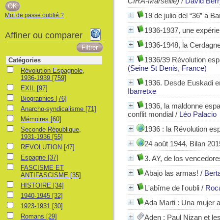
CIRA-Marseille)
/
David Berr
19 de julio del “36” a B
Mot de passe oublié ?
1936-1937, une expérie
Affiner ou comparer
1936-1948, la Cerdagne
1936/39 Révolution espa
Catégories
(Seine St Denis, France)
Révolution Espagnole, 1936-1939
Révolution Espagnole,
1936-1939
[759]
1936. Desde Euskadi en
EXIL
EXIL
[97]
Ibarretxe
Biographies
Biographies
[76]
1936, la maldonne espa
Anarcho-syndicalisme
Anarcho-syndicalisme
[71]
conflit mondial
/
Léo Palacio
Mémoires
Mémoires
[60]
1936 : la Révolution es
Seconde République, 1931-1936
Seconde République,
1931-1936
[55]
24 août 1944, Bilan 201
REVOLUTION
REVOLUTION
[47]
Espagne
Espagne
[37]
3. AY, de los vencedore
FASCISME ET ANTIFASCISME
FASCISME ET
Abajo las armas!
/
Bert
ANTIFASCISME
[35]
HISTOIRE
HISTOIRE
[34]
L'abîme de l'oubli
/
Roc
1940-1945
1940-1945
[32]
Ada Marti : Una mujer 
1923-1931
1923-1931
[30]
Romans
Romans
[29]
Aden : Paul Nizan et le