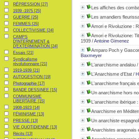
RÉPRESSION
RÉPRESSION
[27]
Les affiches des combat
1939 -1975
1939 -1975
[25]
Les amandiers fleurissa
GUERRE
GUERRE
[25]
FEMMES
FEMMES
[25]
Amori e Rivoluzione
: R
COLLECTIVISME
COLLECTIVISME
[24]
Amori e Rivoluzione: Tit
CAMPS D'INTERNEMENT & D'EXTERMINATION
CAMPS
1939
/
Antoine Gimenez
D'INTERNEMENT &
D'EXTERMINATION
[24]
Amparo Poch y Gascon:
Essais
Essais
[21]
Baxmeyer
Syndicalisme révolutionnaire
Syndicalisme
révolutionnaire
[21]
L'anarchisme andalou
1919-1939
1919-1939
[21]
L'Anarchisme d'Etat
/
H
AUTOGESTION
AUTOGESTION
[19]
Photographie
L'anarchisme français e
Photographie
[17]
BANDE DESSINEE
BANDE DESSINEE
[15]
Un anarchisme hors n
COMMUNISME LIBERTAIRE
COMMUNISME
LIBERTAIRE
[15]
L'anarchisme ibérique
:
1908-1923
1908-1923
[14]
Anarchisme en Méditerr
FÉMINISME
FÉMINISME
[13]
PRESSE
Un anarchiste espagnol
PRESSE
[13]
VIE QUOTIDIENNE
VIE QUOTIDIENNE
[13]
Anarchistes aragonais et
Récits
Récits
[13]