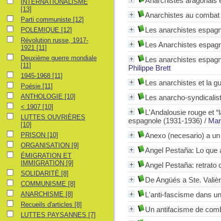
Anarchistes aragonais et
INTERNATIONALISME
INTERNATIONALISME
[13]
Anarchistes au combat
Parti communiste
Parti communiste
[12]
POLEMIQUE
Les anarchistes espagn
POLEMIQUE
[12]
Révolution russe, 1917-1921
Révolution russe, 1917-
Les Anarchistes espagno
1921
[11]
Deuxième guerre mondiale
Deuxième guerre mondiale
Les anarchistes espagno
[11]
Philippe Brett
1945-1968
1945-1968
[11]
Les anarchistes et la g
Poésie
Poésie
[11]
ANTHOLOGIE
ANTHOLOGIE
[10]
Les anarcho-syndicalist
< 1907
< 1907
[10]
L'Andalousie rouge et 
LUTTES OUVRIÈRES
LUTTES OUVRIÈRES
espagnole (1931-1936)
/
Man
[10]
PRISON
PRISON
[10]
Anexo (necesario) a un
ORGANISATION
ORGANISATION
[9]
Angel Pestaña: Lo que ap
ÉMIGRATION ET IMMIGRATION
ÉMIGRATION ET
IMMIGRATION
[9]
Angel Pestaña: retrato 
SOLIDARITÉ
SOLIDARITÉ
[8]
De Angüés a Ste. Valièr
COMMUNISME
COMMUNISME
[8]
ANARCHISME
ANARCHISME
[8]
L'anti-fascisme dans un
Recueils d'articles
Recueils d'articles
[8]
Un antifacisme de comb
LUTTES PAYSANNES
LUTTES PAYSANNES
[7]