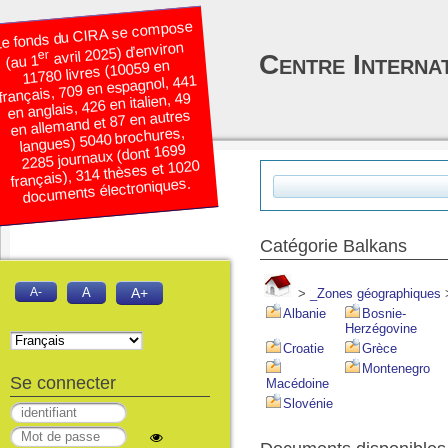
e fonds du CIRA se compose
avril 2025) d’environ
er
Centre Interna
(au 1
11780 livres (10059 en
français, 709 en espagnol, 441
en anglais, 426 en italien, 49
en allemand et 87 en autres
langues) 5040 brochures,
2285 journaux (dont 1699
français), 314 thèses et 1020
documents électroniques.
Catégorie Balkans
A-
A
A+
>
_Zones géographiques
Albanie
Bosnie-
Herzégovine
Croatie
Grèce
Montenegro
Se connecter
Macédoine
Slovénie