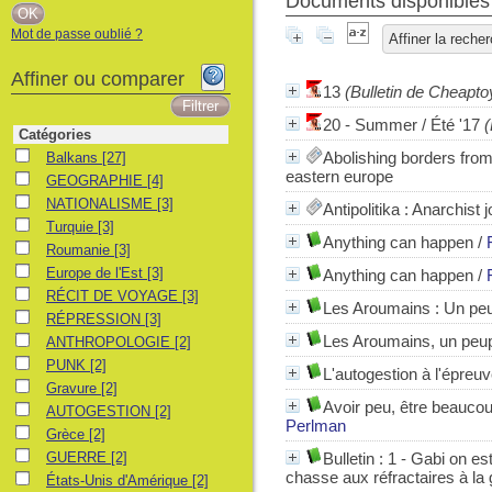
Documents disponibles 
Mot de passe oublié ?
Affiner la reche
Affiner ou comparer
13
(Bulletin de Cheapto
20 - Summer / Été '17
(
Catégories
Balkans
Abolishing borders fro
Balkans
[27]
eastern europe
GEOGRAPHIE
GEOGRAPHIE
[4]
NATIONALISME
NATIONALISME
[3]
Antipolitika : Anarchist
Turquie
Turquie
[3]
Anything can happen
/
Roumanie
Roumanie
[3]
Europe de l'Est
Europe de l'Est
[3]
Anything can happen
/
RÉCIT DE VOYAGE
RÉCIT DE VOYAGE
[3]
Les Aroumains
: Un peu
RÉPRESSION
RÉPRESSION
[3]
Les Aroumains, un peup
ANTHROPOLOGIE
ANTHROPOLOGIE
[2]
PUNK
PUNK
[2]
L'autogestion à l'épreu
Gravure
Gravure
[2]
Avoir peu, être beauco
AUTOGESTION
AUTOGESTION
[2]
Perlman
Grèce
Grèce
[2]
GUERRE
GUERRE
[2]
Bulletin : 1 - Gabi on est
chasse aux réfractaires à la 
États-Unis d'Amérique
États-Unis d'Amérique
[2]