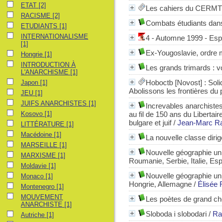
ETAT
ETAT
[2]
Les cahiers du CERMT
RACISME
RACISME
[2]
Combats étudiants dan
ETUDIANTS
ETUDIANTS
[1]
INTERNATIONALISME
INTERNATIONALISME
4 - Automne 1999 - Esp
[1]
Ex-Yougoslavie, ordre m
Hongrie
Hongrie
[1]
INTRODUCTION À L'ANARCHISME
INTRODUCTION À
Les grands trimards : v
L'ANARCHISME
[1]
Japon
Hoboctb [Novost]
: Soli
Japon
[1]
Abolissons les frontières du p
JEU
JEU
[1]
JUIFS ANARCHISTES
JUIFS ANARCHISTES
[1]
Increvables anarchistes 
Kosovo
Kosovo
[1]
au fil de 150 ans du Libertai
bulgare et juif
/
Jean-Marc R
LITTÉRATURE
LITTÉRATURE
[1]
Macédoine
Macédoine
[1]
La nouvelle classe diri
MARSEILLE
MARSEILLE
[1]
Nouvelle géographie uni
MARXISME
MARXISME
[1]
Roumanie, Serbie, Italie, Es
Moldavie
Moldavie
[1]
Nouvelle géographie uni
Monaco
Monaco
[1]
Hongrie, Allemagne
/
Élisée 
Montenegro
Montenegro
[1]
MOUVEMENT ANARCHISTE
MOUVEMENT
Les poètes de grand c
ANARCHISTE
[1]
Sloboda i slobodari
/
Ra
Autriche
Autriche
[1]