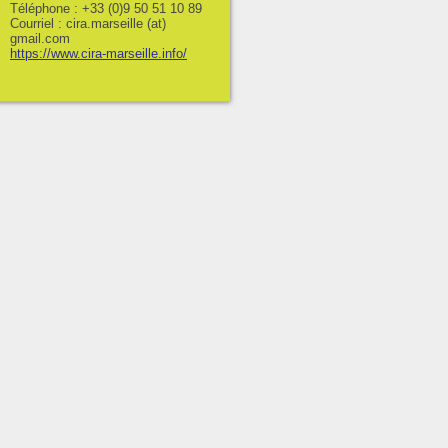
Téléphone : +33 (0)9 50 51 10 89
Courriel : cira.marseille (at)
gmail.com
https://www.cira-marseille.info/