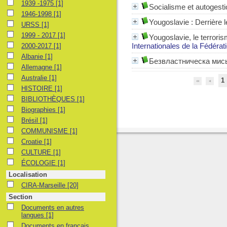
1939 -1975
1939 -1975
[1]
Socialisme et autogesti
1946-1998
1946-1998
[1]
Yougoslavie : Derrière 
URSS
URSS
[1]
1999 - 2017
1999 - 2017
[1]
Yougoslavie, le terroris
2000-2017
Internationales de la Fédérat
2000-2017
[1]
Albanie
Albanie
[1]
Безвластническа мисьл 
Allemagne
Allemagne
[1]
Australie
Australie
[1]
1
HISTOIRE
HISTOIRE
[1]
BIBLIOTHÈQUES
BIBLIOTHÈQUES
[1]
Biographies
Biographies
[1]
Brésil
Brésil
[1]
COMMUNISME
COMMUNISME
[1]
Croatie
Croatie
[1]
CULTURE
CULTURE
[1]
ÉCOLOGIE
ÉCOLOGIE
[1]
Localisation
CIRA-Marseille
CIRA-Marseille
[20]
Section
Documents en autres langues
Documents en autres
langues
[1]
Documents en français
Documents en français