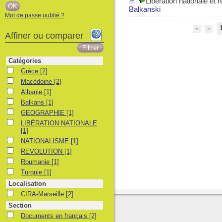
Libération nationale et 
Balkanski
Mot de passe oublié ?
Affiner ou comparer
Catégories
Grèce
Grèce
[2]
Macédoine
Macédoine
[2]
Albanie
Albanie
[1]
Balkans
Balkans
[1]
GEOGRAPHIE
GEOGRAPHIE
[1]
LIBÉRATION NATIONALE
LIBÉRATION NATIONALE
[1]
NATIONALISME
NATIONALISME
[1]
REVOLUTION
REVOLUTION
[1]
Roumanie
Roumanie
[1]
Turquie
Turquie
[1]
Localisation
CIRA-Marseille
CIRA-Marseille
[2]
Section
Documents en français
Documents en français
[2]