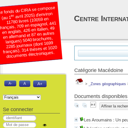
e fonds du CIRA se compose
avril 2025) d’environ
er
Centre Interna
(au 1
11780 livres (10059 en
français, 709 en espagnol, 441
en anglais, 426 en italien, 49
en allemand et 87 en autres
langues) 5040 brochures,
2285 journaux (dont 1699
français), 314 thèses et 1020
documents électroniques.
Catégorie Macédoine
A-
A
A+
>
_Zones géographiques
Documents disponibles 
Affiner la reche
Se connecter
Les Aroumains
: Un peu