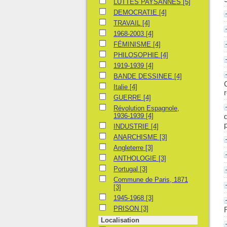
LUTTES PAYSANNES
LUTTES PAYSANNES
[5]
DEMOCRATIE
DEMOCRATIE
[4]
TRAVAIL
TRAVAIL
[4]
1968-2003
1968-2003
[4]
FÉMINISME
FÉMINISME
[4]
PHILOSOPHIE
PHILOSOPHIE
[4]
1919-1939
1919-1939
[4]
BANDE DESSINEE
BANDE DESSINEE
[4]
Italie
Italie
[4]
GUERRE
GUERRE
[4]
Révolution Espagnole, 1936-1939
Révolution Espagnole,
1936-1939
[4]
INDUSTRIE
INDUSTRIE
[4]
ANARCHISME
ANARCHISME
[3]
Angleterre
Angleterre
[3]
ANTHOLOGIE
ANTHOLOGIE
[3]
Portugal
Portugal
[3]
Commune de Paris, 1871
Commune de Paris, 1871
[3]
1945-1968
1945-1968
[3]
PRISON
PRISON
[3]
Localisation