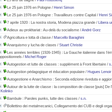
Le 25 juin 1976 en Pologne
/
Henri Simon
Le 25 juin 1976 en Pologne : Travailleurs contre Capital
/
Henri S
7 aprile 1920 : La nostra storia, Modena piazza grande
/
Libera u
Adieux au prolétariat : Au-delà du socialisme
/
André Gorz
Agricoltura e lotta di classe
/
Marcello Baraghini
Anarquismo y lucha de clases
/
Stuart Christie
Les années terribles (1926-1945)
: La Gauche italienne dans l'é
oppositionnels
/
Michel Roger
Autogestion et lutte de classes : supplément à Front libertaire
/
s.
Autogestion pédagogique et éducation populaire
/
Hugues Lenoir
Autogestione e Anarchismo
: Seconda edizione riveduta e aggio
Autour de la lutte de classe : la composition de classe [puis] De 
/
Kolinko
Bambule
: Paroles punks, lutte des classes
/
s.n.
Bollettino dei metalmecanici, Collegamento dei CUB e degli orga