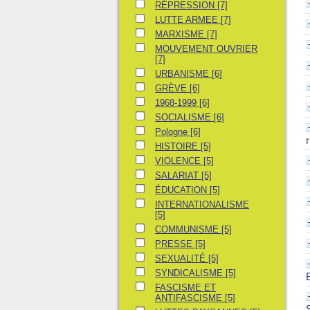
RÉPRESSION
RÉPRESSION
[7]
LUTTE ARMEE
LUTTE ARMEE
[7]
MARXISME
MARXISME
[7]
MOUVEMENT OUVRIER
MOUVEMENT OUVRIER
[7]
URBANISME
URBANISME
[6]
GRÈVE
GRÈVE
[6]
1968-1999
1968-1999
[6]
SOCIALISME
SOCIALISME
[6]
Pologne
Pologne
[6]
HISTOIRE
HISTOIRE
[5]
VIOLENCE
VIOLENCE
[5]
SALARIAT
SALARIAT
[5]
ÉDUCATION
ÉDUCATION
[5]
INTERNATIONALISME
INTERNATIONALISME
[5]
COMMUNISME
COMMUNISME
[5]
PRESSE
PRESSE
[5]
SEXUALITÉ
SEXUALITÉ
[5]
SYNDICALISME
SYNDICALISME
[5]
FASCISME ET ANTIFASCISME
FASCISME ET
ANTIFASCISME
[5]