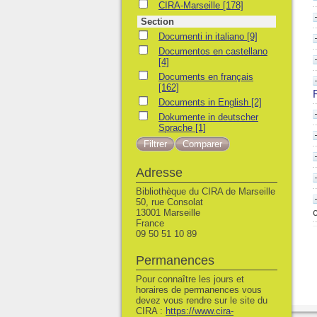
CIRA-Marseille
CIRA-Marseille
[178]
Section
Documenti in italiano
Documenti in italiano
[9]
Documentos en castellano
Documentos en castellano
[4]
Documents en français
Documents en français
[162]
Documents in English
Documents in English
[2]
Dokumente in deutscher Sprache
Dokumente in deutscher
Sprache
[1]
Adresse
Bibliothèque du CIRA de Marseille
50, rue Consolat
13001 Marseille
France
09 50 51 10 89
Permanences
Pour connaître les jours et
horaires de permanences vous
devez vous rendre sur le site du
CIRA :
https://www.cira-