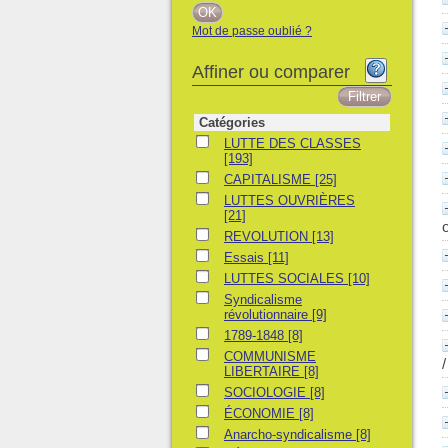
Mot de passe oublié ?
Affiner ou comparer
Catégories
LUTTE DES CLASSES
LUTTE DES CLASSES
[193]
CAPITALISME
CAPITALISME
[25]
LUTTES OUVRIÈRES
LUTTES OUVRIÈRES
[21]
REVOLUTION
REVOLUTION
[13]
Essais
Essais
[11]
LUTTES SOCIALES
LUTTES SOCIALES
[10]
Syndicalisme révolutionnaire
Syndicalisme
révolutionnaire
[9]
1789-1848
1789-1848
[8]
COMMUNISME LIBERTAIRE
COMMUNISME
LIBERTAIRE
[8]
SOCIOLOGIE
SOCIOLOGIE
[8]
ÉCONOMIE
ÉCONOMIE
[8]
Anarcho-syndicalisme
Anarcho-syndicalisme
[8]