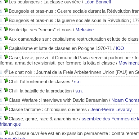
Les boulangers
: La classe ouvrière
/
Léon Bonneff
Bourgeois et bras-nus
: Guerre sociale durant la Réévolution fr
Bourgeois et bras-nus
: la guerre sociale sous la Révolution ; 1
Bouteldja, ses “soeurs” et nous
/
Melusine
Aux camarades sur : capitalisme restructuration et lutte de clas
Capitalisme et lutte de classes en Pologne 1970-71
/
ICO
Case, tasse, prezzi : il Comune di Pavia serve ai padroni per sfrut
riforma, arma dei revisionisti, per fermare la lotta di classe
/
Movimento
Le chat noir : Journal de la Freie ArbeiterInnen Union (FAU) en S
Chili, l'affrontement de classes
/
s.n.
Chili, la bataille de la production
/
s.n.
Class Warfare : Interviews with David Barsamian
/
Noam Chom
Classe fantôme : chroniques ouvrières
/
Jean-Pierre Levaray
Classe, genre, race & anarchisme
/
ssemblee des Femmes de la
Britannique
La Classe ouvrière est en expansion permanente
: contrairemen
Simon Rubak