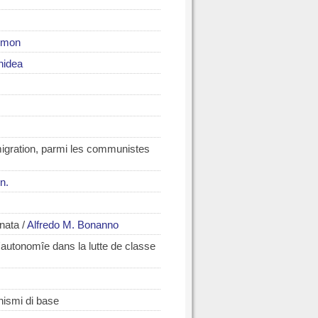
imon
nidea
migration, parmi les communistes
n.
rnata
/
Alfredo M. Bonanno
l'autonomîe dans la lutte de classe
nismi di base