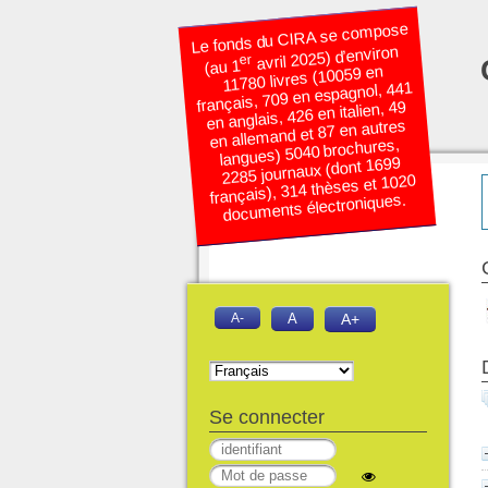
Le fonds du CIRA se compose
avril 2025) d’environ
er
(au 1
11780 livres (10059 en
français, 709 en espagnol, 441
en anglais, 426 en italien, 49
en allemand et 87 en autres
langues) 5040 brochures,
2285 journaux (dont 1699
français), 314 thèses et 1020
documents électroniques.
A-
A
A+
Se connecter