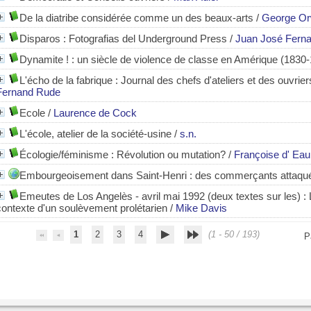
De la diatribe considérée comme un des beaux-arts
/
George Or
Disparos : Fotografias del Underground Press
/
Juan José Fern
Dynamite ! : un siècle de violence de classe en Amérique (1830
L'écho de la fabrique : Journal des chefs d'ateliers et des ouvri
Fernand Rude
Ecole
/
Laurence de Cock
L'école, atelier de la société-usine
/
s.n.
Écologie/féminisme : Révolution ou mutation?
/
Françoise d' Ea
Embourgeoisement dans Saint-Henri : des commerçants attaque
Emeutes de Los Angelès - avril mai 1992 (deux textes sur les)
: 
contexte d'un soulèvement prolétarien
/
Mike Davis
1
2
3
4
(1 - 50 / 193)
P