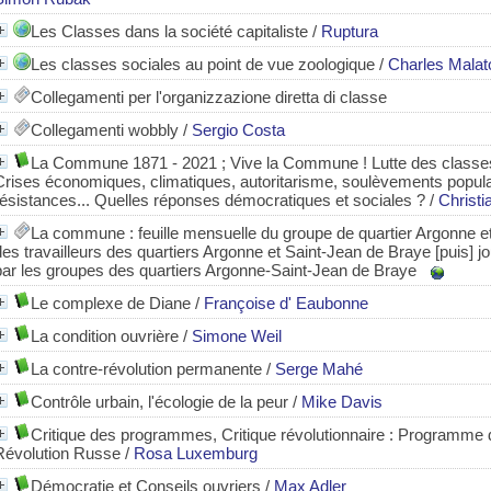
Les Classes dans la société capitaliste
/
Ruptura
Les classes sociales au point de vue zoologique
/
Charles Malat
Collegamenti per l'organizzazione diretta di classe
Collegamenti wobbly
/
Sergio Costa
La Commune 1871 - 2021 ; Vive la Commune ! Lutte des classes,
Crises économiques, climatiques, autoritarisme, soulèvements popula
résistances... Quelles réponses démocratiques et sociales ?
/
Christi
La commune : feuille mensuelle du groupe de quartier Argonne et
des travailleurs des quartiers Argonne et Saint-Jean de Braye [puis] jo
par les groupes des quartiers Argonne-Saint-Jean de Braye
Le complexe de Diane
/
Françoise d' Eaubonne
La condition ouvrière
/
Simone Weil
La contre-révolution permanente
/
Serge Mahé
Contrôle urbain, l'écologie de la peur
/
Mike Davis
Critique des programmes, Critique révolutionnaire
: Programme d
Révolution Russe
/
Rosa Luxemburg
Démocratie et Conseils ouvriers
/
Max Adler