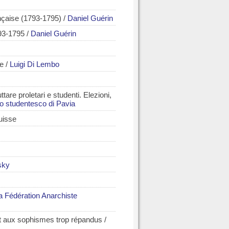
ançaise (1793-1795)
/
Daniel Guérin
793-1795
/
Daniel Guérin
se
/
Luigi Di Lembo
tare proletari e studenti. Elezioni,
 studentesco di Pavia
uisse
sky
 Fédération Anarchiste
t aux sophismes trop répandus
/