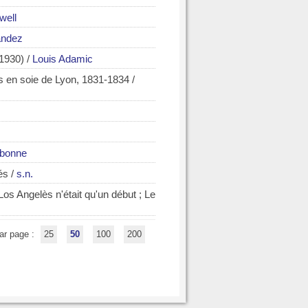
well
andez
-1930)
/
Louis Adamic
ers en soie de Lyon, 1831-1834
/
ubonne
́s
/
s.n.
Los Angelès n'était qu'un début ; Le
ar page :
25
50
100
200