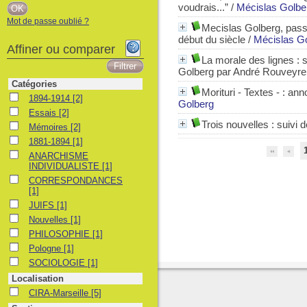
voudrais...”
/
Mécislas Golbe
Mot de passe oublié ?
Mecislas Golberg, passa
début du siècle
/
Mécislas G
Affiner ou comparer
La morale des lignes :
Golberg par André Rouveyre
Catégories
Morituri - Textes -
: ann
1894-1914
1894-1914
[2]
Golberg
Essais
Essais
[2]
Trois nouvelles : suivi
Mémoires
Mémoires
[2]
1881-1894
1881-1894
[1]
ANARCHISME INDIVIDUALISTE
ANARCHISME
INDIVIDUALISTE
[1]
CORRESPONDANCES
CORRESPONDANCES
[1]
JUIFS
JUIFS
[1]
Nouvelles
Nouvelles
[1]
PHILOSOPHIE
PHILOSOPHIE
[1]
Pologne
Pologne
[1]
SOCIOLOGIE
SOCIOLOGIE
[1]
Localisation
CIRA-Marseille
CIRA-Marseille
[5]