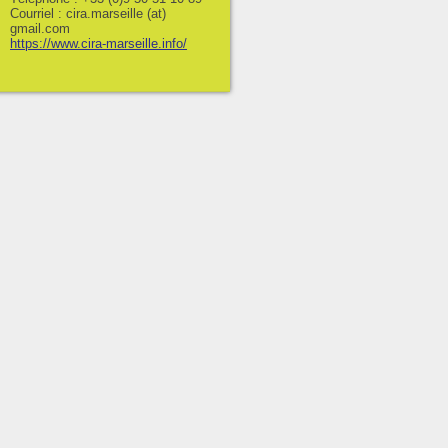
Courriel : cira.marseille (at)
gmail.com
https://www.cira-marseille.info/