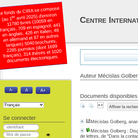
e fonds du CIRA se compose
avril 2025) d’environ
er
Centre Interna
(au 1
11780 livres (10059 en
français, 709 en espagnol, 441
en anglais, 426 en italien, 49
en allemand et 87 en autres
langues) 5040 brochures,
2285 journaux (dont 1699
français), 314 thèses et 1020
documents électroniques.
Auteur Mécislas Golbe
A-
A
A+
Documents disponibles é
Affiner la reche
Se connecter
Mécislas Golberg, anar
Mécislas Golberg : Dis
de lettres, de “Dans la conta