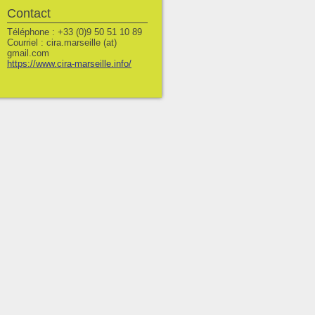
Contact
Téléphone : +33 (0)9 50 51 10 89
Courriel : cira.marseille (at)
gmail.com
https://www.cira-marseille.info/