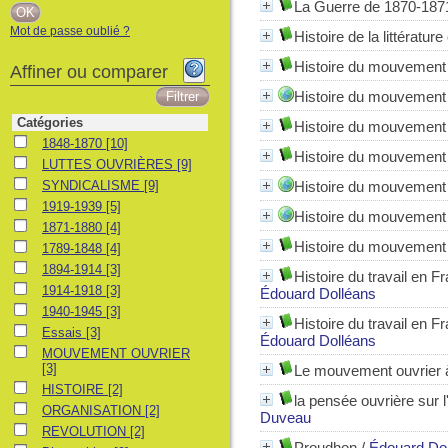
La Guerre de 1870-187
Mot de passe oublié ?
Histoire de la littérature
Histoire du mouvement 
Affiner ou comparer
Histoire du mouvement 
Catégories
Histoire du mouvement 
1848-1870
1848-1870
[10]
Histoire du mouvement 
LUTTES OUVRIÈRES
LUTTES OUVRIÈRES
[9]
SYNDICALISME
SYNDICALISME
[9]
Histoire du mouvement 
1919-1939
1919-1939
[5]
Histoire du mouvement 
1871-1880
1871-1880
[4]
Histoire du mouvement 
1789-1848
1789-1848
[4]
1894-1914
1894-1914
[3]
Histoire du travail en F
1914-1918
1914-1918
[3]
Édouard Dolléans
1940-1945
1940-1945
[3]
Histoire du travail en F
Essais
Essais
[3]
Édouard Dolléans
MOUVEMENT OUVRIER
MOUVEMENT OUVRIER
[3]
Le mouvement ouvrier 
HISTOIRE
HISTOIRE
[2]
la pensée ouvrière sur 
ORGANISATION
ORGANISATION
[2]
Duveau
REVOLUTION
REVOLUTION
[2]
Proudhon
/
Édouard Do