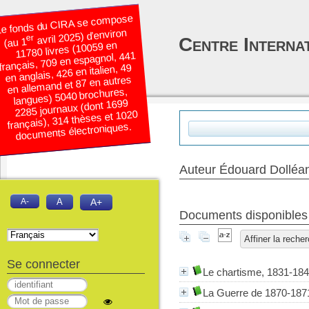
e fonds du CIRA se compose
avril 2025) d’environ
er
Centre Interna
(au 1
11780 livres (10059 en
français, 709 en espagnol, 441
en anglais, 426 en italien, 49
en allemand et 87 en autres
langues) 5040 brochures,
2285 journaux (dont 1699
français), 314 thèses et 1020
documents électroniques.
Auteur Édouard Dolléa
A-
A
A+
Documents disponibles é
Affiner la reche
Se connecter
Le chartisme, 1831-184
La Guerre de 1870-18