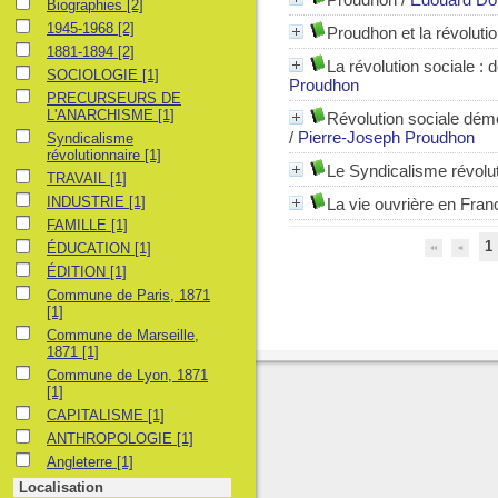
Biographies
Biographies
[2]
1945-1968
1945-1968
[2]
Proudhon et la révoluti
1881-1894
1881-1894
[2]
La révolution sociale :
SOCIOLOGIE
SOCIOLOGIE
[1]
Proudhon
PRECURSEURS DE L'ANARCHISME
PRECURSEURS DE
L'ANARCHISME
[1]
Révolution sociale démo
/
Pierre-Joseph Proudhon
Syndicalisme révolutionnaire
Syndicalisme
révolutionnaire
[1]
Le Syndicalisme révolut
TRAVAIL
TRAVAIL
[1]
INDUSTRIE
INDUSTRIE
[1]
La vie ouvrière en Fra
FAMILLE
FAMILLE
[1]
1
ÉDUCATION
ÉDUCATION
[1]
ÉDITION
ÉDITION
[1]
Commune de Paris, 1871
Commune de Paris, 1871
[1]
Commune de Marseille, 1871
Commune de Marseille,
1871
[1]
Commune de Lyon, 1871
Commune de Lyon, 1871
[1]
CAPITALISME
CAPITALISME
[1]
ANTHROPOLOGIE
ANTHROPOLOGIE
[1]
Angleterre
Angleterre
[1]
Localisation