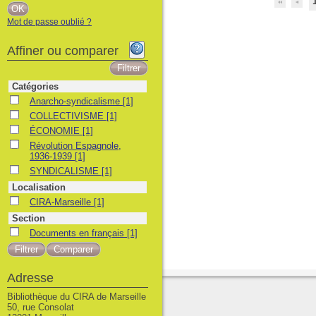
Mot de passe oublié ?
Affiner ou comparer
Catégories
Anarcho-syndicalisme
Anarcho-syndicalisme
[1]
COLLECTIVISME
COLLECTIVISME
[1]
ÉCONOMIE
ÉCONOMIE
[1]
Révolution Espagnole, 1936-1939
Révolution Espagnole,
1936-1939
[1]
SYNDICALISME
SYNDICALISME
[1]
Localisation
CIRA-Marseille
CIRA-Marseille
[1]
Section
Documents en français
Documents en français
[1]
Adresse
Bibliothèque du CIRA de Marseille
50, rue Consolat