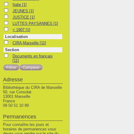
Italie
Italie
[1]
JEUNES
JEUNES
[1]
JUSTICE
JUSTICE
[1]
LUTTES PAYSANNES
LUTTES PAYSANNES
[1]
< 1907
< 1907
[1]
Localisation
CIRA-Marseille
CIRA-Marseille
[11]
Section
Documents en français
Documents en français
[11]
Adresse
Bibliothèque du CIRA de Marseille
50, rue Consolat
13001 Marseille
France
09 50 51 10 89
Permanences
Pour connaître les jours et
horaires de permanences vous
devez vous rendre sur le site du