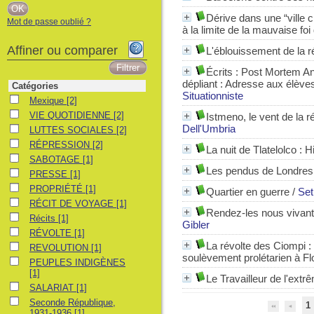
Dérive dans une “ville c
Mot de passe oublié ?
à la limite de la mauvaise fo
Affiner ou comparer
L'éblouissement de la r
Écrits : Post Mortem Ant
dépliant : Adresse aux élèv
Catégories
Situationniste
Mexique
Mexique
[2]
VIE QUOTIDIENNE
VIE QUOTIDIENNE
[2]
Istmeno, le vent de la r
Dell'Umbria
LUTTES SOCIALES
LUTTES SOCIALES
[2]
RÉPRESSION
RÉPRESSION
[2]
La nuit de Tlatelolco
: H
SABOTAGE
SABOTAGE
[1]
Les pendus de Londres, 
PRESSE
PRESSE
[1]
PROPRIÉTÉ
PROPRIÉTÉ
[1]
Quartier en guerre
/
Se
RÉCIT DE VOYAGE
RÉCIT DE VOYAGE
[1]
Rendez-les nous vivants
Récits
Récits
[1]
Gibler
RÉVOLTE
RÉVOLTE
[1]
La révolte des Ciompi : 
REVOLUTION
REVOLUTION
[1]
soulèvement prolétarien à Fl
PEUPLES INDIGÈNES
PEUPLES INDIGÈNES
[1]
Le Travailleur de l'extr
SALARIAT
SALARIAT
[1]
Seconde République, 1931-1936
Seconde République,
1
1931-1936
[1]