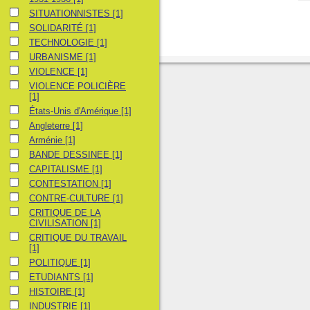
SITUATIONNISTES
SITUATIONNISTES
[1]
SOLIDARITÉ
SOLIDARITÉ
[1]
TECHNOLOGIE
TECHNOLOGIE
[1]
URBANISME
URBANISME
[1]
VIOLENCE
VIOLENCE
[1]
VIOLENCE POLICIÈRE
VIOLENCE POLICIÈRE
[1]
États-Unis d'Amérique
États-Unis d'Amérique
[1]
Angleterre
Angleterre
[1]
Arménie
Arménie
[1]
BANDE DESSINEE
BANDE DESSINEE
[1]
CAPITALISME
CAPITALISME
[1]
CONTESTATION
CONTESTATION
[1]
CONTRE-CULTURE
CONTRE-CULTURE
[1]
CRITIQUE DE LA CIVILISATION
CRITIQUE DE LA
CIVILISATION
[1]
CRITIQUE DU TRAVAIL
CRITIQUE DU TRAVAIL
[1]
POLITIQUE
POLITIQUE
[1]
ETUDIANTS
ETUDIANTS
[1]
HISTOIRE
HISTOIRE
[1]
INDUSTRIE
INDUSTRIE
[1]