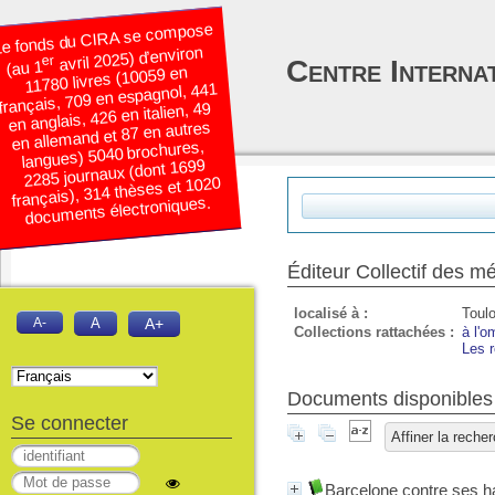
e fonds du CIRA se compose
avril 2025) d’environ
er
Centre Interna
(au 1
11780 livres (10059 en
français, 709 en espagnol, 441
en anglais, 426 en italien, 49
en allemand et 87 en autres
langues) 5040 brochures,
2285 journaux (dont 1699
français), 314 thèses et 1020
documents électroniques.
Éditeur Collectif des m
localisé à :
Toul
A-
A
A+
Collections rattachées :
à l'
Les r
Documents disponibles 
Se connecter
Affiner la reche
Barcelone contre ses h