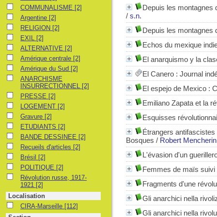
COMMUNALISME
Depuis les montagnes d
COMMUNALISME
[2]
/
s.n.
Argentine
Argentine
[2]
RELIGION
RELIGION
[2]
Depuis les montagnes du
EXIL
EXIL
[2]
Echos du mexique indien
ALTERNATIVE
ALTERNATIVE
[2]
Amérique centrale
Amérique centrale
[2]
El anarquismo y la cla
Amérique du Sud
Amérique du Sud
[2]
El Canero : Journal ind
ANARCHISME INSURRECTIONNEL
ANARCHISME
INSURRECTIONNEL
[2]
El espejo de Mexico
: C
PRESSE
PRESSE
[2]
Emiliano Zapata et la r
LOGEMENT
LOGEMENT
[2]
Gravure
Gravure
[2]
Esquisses révolutionna
ETUDIANTS
ETUDIANTS
[2]
Étrangers antifasciste
BANDE DESSINEE
BANDE DESSINEE
[2]
Bosques
/
Robert Mencherin
Recueils d'articles
Recueils d'articles
[2]
L'évasion d'un guerillero
Brésil
Brésil
[2]
POLITIQUE
POLITIQUE
[2]
Femmes de maïs suivi 
Révolution russe, 1917-1921
Révolution russe, 1917-
Fragments d'une révolu
1921
[2]
Localisation
Gli anarchici nella rivo
CIRA-Marseille
CIRA-Marseille
[112]
Gli anarchici nella riv