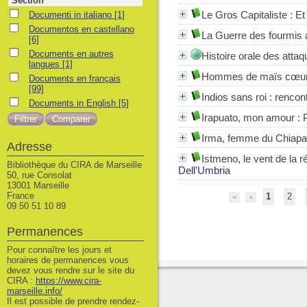
Section
Documenti in italiano
Le Gros Capitaliste : Et
Documenti in italiano
[1]
Documentos en castellano
Documentos en castellano
La Guerre des fourmis
[6]
Documents en autres langues
Documents en autres
Histoire orale des atta
langues
[1]
Hommes de maïs cœurs d
Documents en français
Documents en français
[99]
Indios sans roi : ren
Documents in English
Documents in English
[5]
Irapuato, mon amour : 
Irma, femme du Chiapas 
Adresse
Istmeno, le vent de la r
Bibliothèque du CIRA de Marseille
Dell'Umbria
50, rue Consolat
13001 Marseille
France
1
2
09 50 51 10 89
Permanences
Pour connaître les jours et
horaires de permanences vous
devez vous rendre sur le site du
CIRA :
https://www.cira-
marseille.info/
Il est possible de prendre rendez-