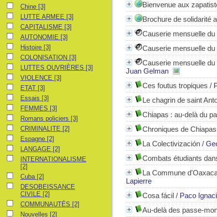
Bienvenue aux zapatist
Chine
Chine
[3]
LUTTE ARMEE
LUTTE ARMEE
[3]
Brochure de solidarité 
CAPITALISME
CAPITALISME
[3]
Causerie mensuelle du 
AUTONOMIE
AUTONOMIE
[3]
Histoire
Histoire
[3]
Causerie mensuelle du 
COLONISATION
COLONISATION
[3]
Causerie mensuelle du 
LUTTES OUVRIÈRES
LUTTES OUVRIÈRES
[3]
Juan Gelman
VIOLENCE
VIOLENCE
[3]
Ces foutus tropiques
/
P
ETAT
ETAT
[3]
Essais
Essais
[3]
Le chagrin de saint Ant
FEMMES
FEMMES
[3]
Chiapas : au-delà du 
Romans policiers
Romans policiers
[3]
CRIMINALITE
CRIMINALITE
[2]
Chroniques de Chiapas
Espagne
Espagne
[2]
La Colectivización
/
Geo
LANGAGE
LANGAGE
[2]
Combats étudiants dan
INTERNATIONALISME
INTERNATIONALISME
[2]
La Commune d'Oaxaca :
Cuba
Cuba
[2]
Lapierre
DESOBEISSANCE CIVILE
DESOBEISSANCE
CIVILE
[2]
Cosa fácil
/
Paco Ignaci
COMMUNAUTÉS
COMMUNAUTÉS
[2]
Au-delà des passe-mon
Nouvelles
Nouvelles
[2]