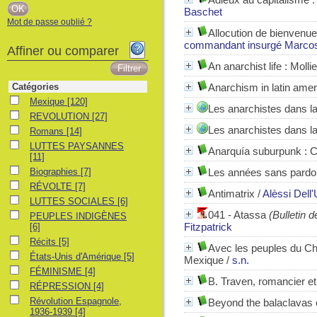
Baschet
Mot de passe oublié ?
Allocution de bienvenu
commandant insurgé Marco
Affiner ou comparer
An anarchist life : Moll
Catégories
Anarchism in latin amer
Mexique
Mexique
[120]
Les anarchistes dans la
REVOLUTION
REVOLUTION
[27]
Les anarchistes dans l
Romans
Romans
[14]
LUTTES PAYSANNES
LUTTES PAYSANNES
Anarquía suburpunk : C
[11]
Biographies
Biographies
[7]
Les années sans pardo
RÉVOLTE
RÉVOLTE
[7]
Antimatrix
/
Alèssi Dell
LUTTES SOCIALES
LUTTES SOCIALES
[6]
041 - Atassa
(Bulletin d
PEUPLES INDIGÈNES
PEUPLES INDIGÈNES
Fitzpatrick
[6]
Récits
Récits
[5]
Avec les peuples du Chi
États-Unis d'Amérique
États-Unis d'Amérique
[5]
Mexique
/
s.n.
FÉMINISME
FÉMINISME
[4]
B. Traven, romancier et
RÉPRESSION
RÉPRESSION
[4]
Révolution Espagnole, 1936-1939
Révolution Espagnole,
Beyond the balaclavas 
1936-1939
[4]