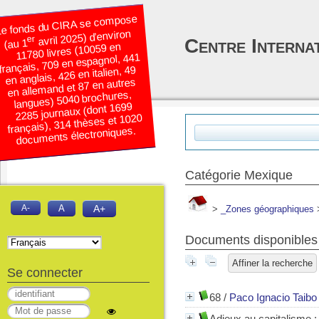
e fonds du CIRA se compose
avril 2025) d’environ
er
Centre Interna
(au 1
11780 livres (10059 en
français, 709 en espagnol, 441
en anglais, 426 en italien, 49
en allemand et 87 en autres
langues) 5040 brochures,
2285 journaux (dont 1699
français), 314 thèses et 1020
documents électroniques.
Catégorie Mexique
A-
A
A+
>
_Zones géographiques
Documents disponibles 
Affiner la recherche
Se connecter
68
/
Paco Ignacio Taibo 
Adieux au capitalisme :