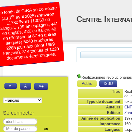
e fonds du CIRA se compose
avril 2025) d’environ
er
Centre Interna
(au 1
11780 livres (10059 en
français, 709 en espagnol, 441
en anglais, 426 en italien, 49
en allemand et 87 en autres
langues) 5040 brochures,
2285 journaux (dont 1699
français), 314 thèses et 1020
documents électroniques.
Realizaciones revolucionaria
Public
ISBD
A-
A
A+
Titre :
Real
de l
Type de document :
text
Auteurs :
CNT
Se connecter
Editeur :
Zara
Année de publication :
197
Importance :
160 
Langues :
Espa