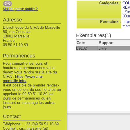
Catégories :
COL
RÉP
Mot de passe oublié ?
_Zon
l'Ou
Adresse
Permalink :
http
mars
Bibliothèque du CIRA de Marseille
50, rue Consolat
Exemplaires(1)
13001 Marseille
France
Cote
Support
09 50 51 10 89
Be132
Livre
Permanences
Pour connaître les jours et
horaires de permanences vous
devez vous rendre sur le site du
CIRA :
https://www.cira-
marseille.info/
Il est possible de prendre rendez-
vous en dehors de ces horaires en
appelant le 09 50 51 10 89 les
jours de permanences ou en
laissant un message les autres
jours.
Contact
Téléphone : +33 (0)9 50 51 10 89
Courriel : cira.marseille (at)