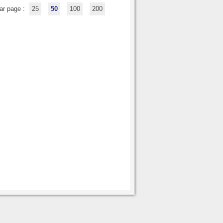
ar page :
25
50
100
200