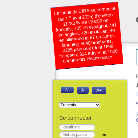
Le fonds du CIRA se compose
avril 2025) d’environ
er
(au 1
11780 livres (10059 en
français, 709 en espagnol, 441
en anglais, 426 en italien, 49
en allemand et 87 en autres
langues) 5040 brochures,
2285 journaux (dont 1699
français), 314 thèses et 1020
documents électroniques.
R
A-
A
A+
Se connecter