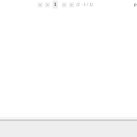
1
(1 - 1 / 1)
P