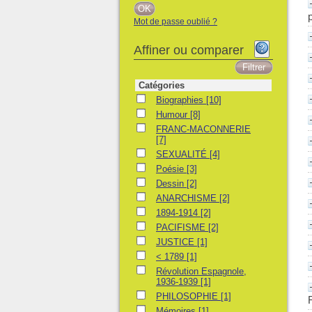
Mot de passe oublié ?
Affiner ou comparer
Catégories
Biographies
Biographies
[10]
Humour
Humour
[8]
FRANC-MACONNERIE
FRANC-MACONNERIE
[7]
SEXUALITÉ
SEXUALITÉ
[4]
Poésie
Poésie
[3]
Dessin
Dessin
[2]
ANARCHISME
ANARCHISME
[2]
1894-1914
1894-1914
[2]
PACIFISME
PACIFISME
[2]
JUSTICE
JUSTICE
[1]
< 1789
< 1789
[1]
Révolution Espagnole, 1936-1939
Révolution Espagnole,
1936-1939
[1]
PHILOSOPHIE
PHILOSOPHIE
[1]
Mémoires
Mémoires
[1]