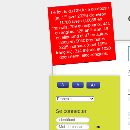
Le fonds du CIRA se compose
avril 2025) d’environ
er
(au 1
11780 livres (10059 en
français, 709 en espagnol, 441
en anglais, 426 en italien, 49
en allemand et 87 en autres
langues) 5040 brochures,
2285 journaux (dont 1699
français), 314 thèses et 1020
documents électroniques.
A-
A
A+
Se connecter