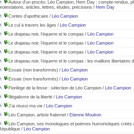
Autour d'un procès: Léo Campion, Hem Day : compte-rendus, pla
protestations, articles, lettres, études, précisions
/
Hem Day
Contes d'apothicaire
/
Léo Campion
Le cul à travers les âges
/
Léo Campion
Le drapeau noir, l'équerre et le compas
/
Léo Campion
Le drapeau noir, l'équerre et le compas
/
Léo Campion
Le drapeau noir, l'équerre et le compas
/
Léo Campion
Le drapeau noir, l'équerre et le compas : les maillons libertaires
Essais (non transformés)
/
Léo Campion
Essais (non transformés)
/
Léo Campion
Florilège de la fesse
: sélection de Léo Campion
/
Léo Campion
Illégalisme de la liberté
/
Léo Campion
J'ai réussi ma vie
/
Léo Campion
Léo Campion, artiste fraternel
/
Etienne Moulron
Léo Campion, ses monologues et poèmes humoristiques créés à 
République
/
Léo Campion