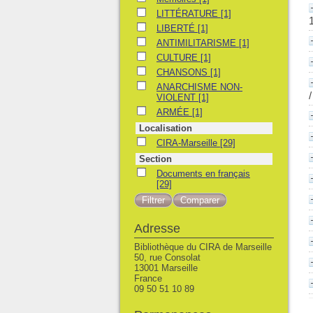
LITTÉRATURE
LITTÉRATURE
[1]
LIBERTÉ
LIBERTÉ
[1]
ANTIMILITARISME
ANTIMILITARISME
[1]
CULTURE
CULTURE
[1]
CHANSONS
CHANSONS
[1]
ANARCHISME NON-VIOLENT
ANARCHISME NON-
VIOLENT
[1]
ARMÉE
ARMÉE
[1]
Localisation
CIRA-Marseille
CIRA-Marseille
[29]
Section
Documents en français
Documents en français
[29]
Adresse
Bibliothèque du CIRA de Marseille
50, rue Consolat
13001 Marseille
France
09 50 51 10 89