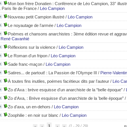
Mon bon frère Donatien
: Conférence de Léo Campion, 33° illus
1 Paris Ile de France
/
Léo Campion
Nouveau petit Campion illustré
/
Léo Campion
Le noyautage de l'armée
/
Léo Campion
Poèmes et chansons anarchistes
: 3ème édition revue et aggra
/
René Cavanhié
Réflexions sur la violence
/
Léo Campion
Le Roman d'un fripon
/
Léo Campion
Sade franc-maçon
/
Léo Campion
Satires... de partout!
: La Passion de l'Olympe III
/
Pierre-Valentin
À toutes fins inutiles, poèmes facétieux dits par l'auteur
/
Léo Ca
Zo d'Axa : brève esquisse d'un anarchiste de la “belle époque”
/
Zo d'Axa, : Brève esquisse d'un anarchiste de la 'belle époque”
/
Zo d'axa, un en-dehors
/
Léo Campion
Zoophilie
: en noir sur blanc
/
Léo Campion
1
(1 - 29 / 29)
P