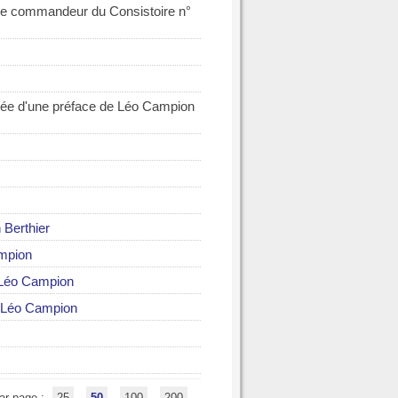
tre commandeur du Consistoire n°
vée d'une préface de Léo Campion
 Berthier
mpion
Léo Campion
Léo Campion
ar page :
25
50
100
200