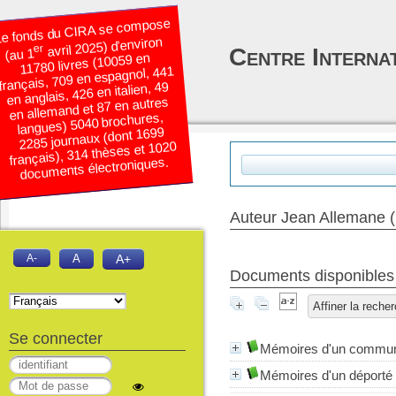
e fonds du CIRA se compose
avril 2025) d’environ
er
Centre Interna
(au 1
11780 livres (10059 en
français, 709 en espagnol, 441
en anglais, 426 en italien, 49
en allemand et 87 en autres
langues) 5040 brochures,
2285 journaux (dont 1699
français), 314 thèses et 1020
documents électroniques.
Auteur Jean Allemane 
A-
A
A+
Documents disponibles é
Affiner la reche
Se connecter
Mémoires d'un commu
Mémoires d'un déport