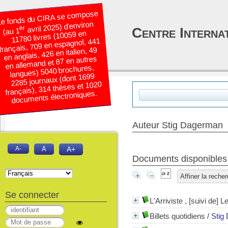
e fonds du CIRA se compose
avril 2025) d’environ
er
Centre Interna
(au 1
11780 livres (10059 en
français, 709 en espagnol, 441
en anglais, 426 en italien, 49
en allemand et 87 en autres
langues) 5040 brochures,
2285 journaux (dont 1699
français), 314 thèses et 1020
documents électroniques.
Auteur Stig Dagerman
A-
A
A+
Documents disponibles é
Affiner la reche
Se connecter
L'Arriviste , [suivi de] L
Billets quotidiens
/
Stig