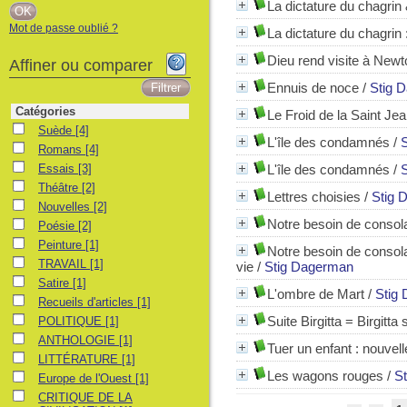
La dictature du chagrin
Mot de passe oublié ?
La dictature du chagrin 
Dieu rend visite à Newt
Affiner ou comparer
Ennuis de noce
/
Stig 
Catégories
Le Froid de la Saint Je
Suède
Suède
[4]
L'île des condamnés
/
Romans
Romans
[4]
Essais
Essais
[3]
L'île des condamnés
/
Théâtre
Théâtre
[2]
Lettres choisies
/
Stig 
Nouvelles
Nouvelles
[2]
Notre besoin de consola
Poésie
Poésie
[2]
Peinture
Peinture
[1]
Notre besoin de consola
TRAVAIL
TRAVAIL
[1]
vie
/
Stig Dagerman
Satire
Satire
[1]
L'ombre de Mart
/
Stig
Recueils d'articles
Recueils d'articles
[1]
POLITIQUE
Suite Birgitta = Birgitta s
POLITIQUE
[1]
ANTHOLOGIE
ANTHOLOGIE
[1]
Tuer un enfant
: nouvell
LITTÉRATURE
LITTÉRATURE
[1]
Les wagons rouges
/
S
Europe de l'Ouest
Europe de l'Ouest
[1]
CRITIQUE DE LA CIVILISATION
CRITIQUE DE LA