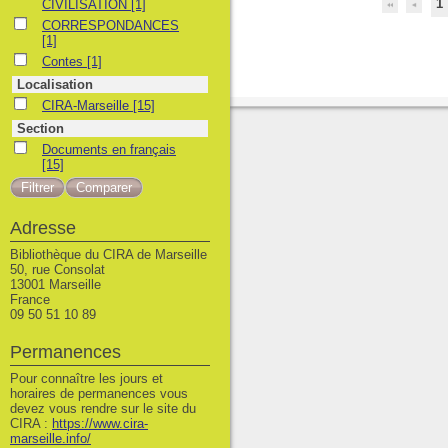
1
CIVILISATION
[1]
CORRESPONDANCES
CORRESPONDANCES
[1]
Contes
Contes
[1]
Localisation
CIRA-Marseille
CIRA-Marseille
[15]
Section
Documents en français
Documents en français
[15]
Adresse
Bibliothèque du CIRA de Marseille
50, rue Consolat
13001 Marseille
France
09 50 51 10 89
Permanences
Pour connaître les jours et
horaires de permanences vous
devez vous rendre sur le site du
CIRA :
https://www.cira-
marseille.info/