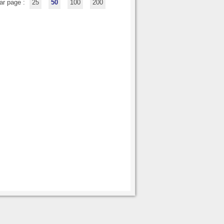
ar page :
25
50
100
200