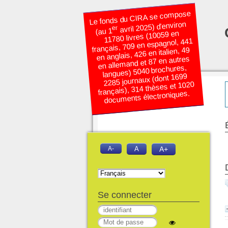
Le fonds du CIRA se compose
avril 2025) d’environ
er
(au 1
11780 livres (10059 en
français, 709 en espagnol, 441
en anglais, 426 en italien, 49
en allemand et 87 en autres
langues) 5040 brochures,
2285 journaux (dont 1699
français), 314 thèses et 1020
documents électroniques.
A-
A
A+
Se connecter