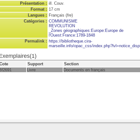
Présentation :
ill. Couv.
Format :
17 cm
Langues :
Français (
fre
)
Catégories :
COMMUNISME
REVOLUTION
_Zones géographiques:Europe:Europe de
l'Ouest:France:1789-1848
Permalink :
https://bibliotheque.cira-
marseille.info/opac_css/index.php?lvl=notice_disp
Exemplaires(1)
Cote
Support
Section
Bf2691
Livre
Documents en français