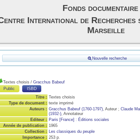
Fonds documentaire
Centre International de Recherches 
Marseille
Nouvelle recherche
Textes choisis
/
Gracchus Babeuf
Public
ISBD
Titre :
Textes choisis
Type de document :
texte imprimé
Auteurs :
Gracchus Babeuf (1760-1797)
, Auteur ;
Claude Ma
(1932-)
, Annotateur
Editeur :
Paris [France] : Éditions sociales
Année de publication :
1965
Collection :
Les classiques du peuple
Importance :
253 p.