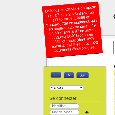
Le fonds du CIRA se compose
avril 2025) d’environ
er
(au 1
11780 livres (10059 en
français, 709 en espagnol, 441
en anglais, 426 en italien, 49
en allemand et 87 en autres
langues) 5040 brochures,
2285 journaux (dont 1699
français), 314 thèses et 1020
documents électroniques.
A-
A
A+
Se connecter