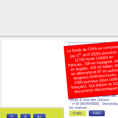
Le fonds du CIRA se compos
avril 2025) d’environ
er
(au 1
11780 livres (10059 en
français, 709 en espagnol, 4
n°24 (00/00/0000)
;
en anglais, 426 en italien, 4
en allemand et 87 en autre
langues) 5040 brochures,
n°16 (00/00/0000) : Misère de 
2285 journaux (dont 1699
mondialisation
;
français), 314 thèses et 10
documents électroniques
n°21 (00/00/0000) : Utopies
économiques
;
n°28 (00/00/0000) : Lutte des
sexes & lutte des classes
;
n°34 (00/00/0000) : Domestiq
les masses
;
Public
ISBD
A-
A
A+