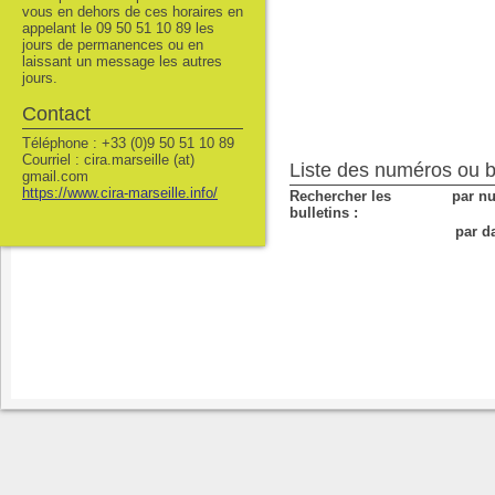
vous en dehors de ces horaires en
appelant le 09 50 51 10 89 les
jours de permanences ou en
laissant un message les autres
jours.
Contact
Téléphone : +33 (0)9 50 51 10 89
Courriel : cira.marseille (at)
Liste des numéros ou bu
gmail.com
https://www.cira-marseille.info/
Rechercher les
par n
bulletins :
par da