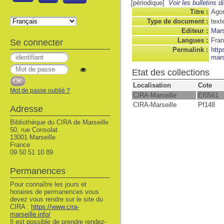
[périodique]
Voir les bulletins d
Titre :
Ago
Type de document :
text
Editeur :
Mars
Langues :
Fran
Se connecter
Permalink :
http
mars
Etat des collections
Localisation
Cote
Mot de passe oublié ?
CIRA-Marseille
Ef0561
CIRA-Marseille
Pf148
Adresse
Bibliothèque du CIRA de Marseille
50, rue Consolat
13001 Marseille
France
09 50 51 10 89
Permanences
Pour connaître les jours et
horaires de permanences vous
devez vous rendre sur le site du
CIRA :
https://www.cira-
marseille.info/
Il est possible de prendre rendez-