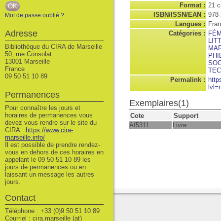
Format :
21 
ISBN/ISSN/EAN :
978-
Mot de passe oublié ?
Langues :
Fran
Adresse
Catégories :
FÉM
LIT
Bibliothèque du CIRA de Marseille
MA
50, rue Consolat
PHI
13001 Marseille
SOC
France
TEC
09 50 51 10 89
Permalink :
http
lvl=
Permanences
Exemplaires(1)
Pour connaître les jours et
horaires de permanences vous
Cote
Support
devez vous rendre sur le site du
Af5311
Livre
CIRA :
https://www.cira-
marseille.info/
Il est possible de prendre rendez-
vous en dehors de ces horaires en
appelant le 09 50 51 10 89 les
jours de permanences ou en
laissant un message les autres
jours.
Contact
Téléphone : +33 (0)9 50 51 10 89
Courriel : cira.marseille (at)