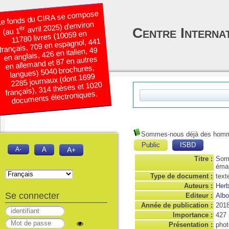
e fonds du CIRA se compose
avril 2025) d’environ
er
Centre Interna
(au 1
11780 livres (10059 en
français, 709 en espagnol, 441
en anglais, 426 en italien, 49
en allemand et 87 en autres
langues) 5040 brochures,
2285 journaux (dont 1699
français), 314 thèses et 1020
documents électroniques.
Sommes-nous déjà des hommes
Public
ISBD
A-
A
A+
Titre :
Somm
éman
Type de document :
text
Auteurs :
Herb
Se connecter
Editeur :
Albo
Année de publication :
201
Importance :
427 
Présentation :
phot