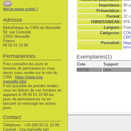
Importance :
95 p
Mot de passe oublié ?
Présentation :
ill.
Format :
22 
Adresse
ISBN/ISSN/EAN :
978-
Langues :
Fran
Bibliothèque du CIRA de Marseille
50, rue Consolat
Catégories :
CON
13001 Marseille
CRI
France
Permalink :
http
09 50 51 10 89
lvl=
Permanences
Exemplaires(1)
Pour connaître les jours et
Cote
Support
horaires de permanences vous
Af4739
Livre
devez vous rendre sur le site du
CIRA :
https://www.cira-
marseille.info/
Il est possible de prendre rendez-
vous en dehors de ces horaires en
appelant le 09 50 51 10 89 les
jours de permanences ou en
laissant un message les autres
jours.
Contact
Téléphone : +33 (0)9 50 51 10 89
Courriel : cira.marseille (at)