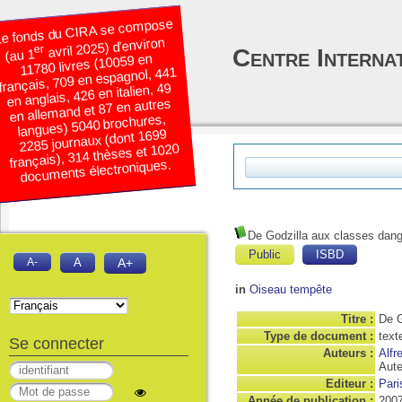
e fonds du CIRA se compose
avril 2025) d’environ
er
Centre Interna
(au 1
11780 livres (10059 en
français, 709 en espagnol, 441
en anglais, 426 en italien, 49
en allemand et 87 en autres
langues) 5040 brochures,
2285 journaux (dont 1699
français), 314 thèses et 1020
documents électroniques.
De Godzilla aux classes dan
Public
ISBD
A-
A
A+
in
Oiseau tempête
Titre :
De G
Type de document :
text
Se connecter
Auteurs :
Alfr
Aute
Editeur :
Pari
Année de publication :
200