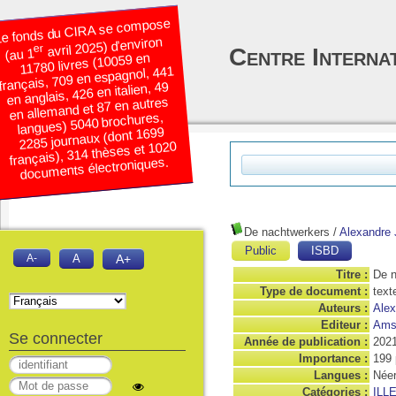
e fonds du CIRA se compose
avril 2025) d’environ
er
Centre Interna
(au 1
11780 livres (10059 en
français, 709 en espagnol, 441
en anglais, 426 en italien, 49
en allemand et 87 en autres
langues) 5040 brochures,
2285 journaux (dont 1699
français), 314 thèses et 1020
documents électroniques.
De nachtwerkers
/
Alexandre
Public
ISBD
A-
A
A+
Titre :
De n
Type de document :
text
Auteurs :
Alex
Editeur :
Amst
Se connecter
Année de publication :
202
Importance :
199 
Langues :
Néer
Catégories :
ILL