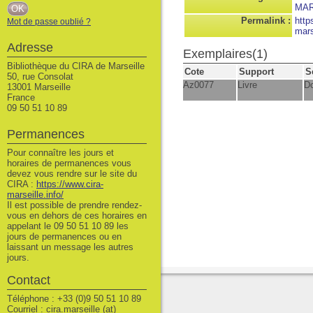
MAR
Permalink :
http
Mot de passe oublié ?
mars
Adresse
Exemplaires(1)
Bibliothèque du CIRA de Marseille
Cote
Support
S
50, rue Consolat
Az0077
Livre
Do
13001 Marseille
France
09 50 51 10 89
Permanences
Pour connaître les jours et
horaires de permanences vous
devez vous rendre sur le site du
CIRA :
https://www.cira-
marseille.info/
Il est possible de prendre rendez-
vous en dehors de ces horaires en
appelant le 09 50 51 10 89 les
jours de permanences ou en
laissant un message les autres
jours.
Contact
Téléphone : +33 (0)9 50 51 10 89
Courriel : cira.marseille (at)