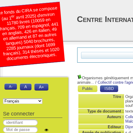
e fonds du CIRA se compose
avril 2025) d’environ
er
Centre Interna
(au 1
11780 livres (10059 en
français, 709 en espagnol, 441
en anglais, 426 en italien, 49
en allemand et 87 en autres
langues) 5040 brochures,
2285 journaux (dont 1699
français), 314 thèses et 1020
documents électroniques.
Organismes génétiquement modi
animale...
/
Collectif contre l'ag
A-
A
A+
Public
ISBD
Titre :
Orga
plan
souf
Type de document :
text
Se connecter
Auteurs :
Coll
Mal
Editeur :
Dijo
Année de publication :
s.d.