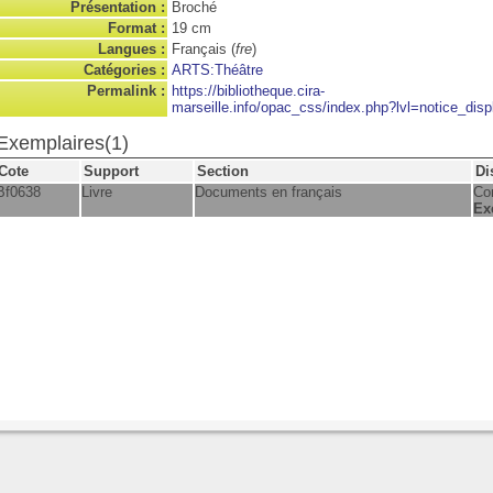
Présentation :
Broché
Format :
19 cm
Langues :
Français (
fre
)
Catégories :
ARTS:Théâtre
Permalink :
https://bibliotheque.cira-
marseille.info/opac_css/index.php?lvl=notice_disp
Exemplaires(1)
Cote
Support
Section
Di
Bf0638
Livre
Documents en français
Con
Ex