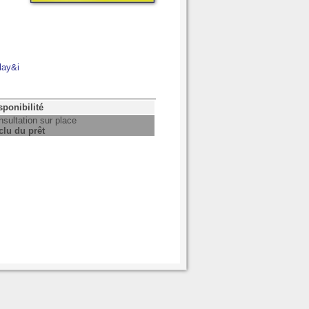
lay&i
sponibilité
sultation sur place
clu du prêt