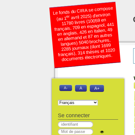
Le fonds du CIRA se compose
avril 2025) d’environ
er
(au 1
11780 livres (10059 en
français, 709 en espagnol, 441
en anglais, 426 en italien, 49
en allemand et 87 en autres
langues) 5040 brochures,
2285 journaux (dont 1699
français), 314 thèses et 1020
documents électroniques.
A-
A
A+
Se connecter