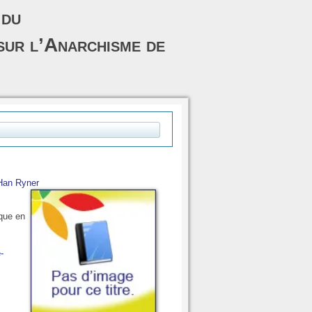
 du
sur l’Anarchisme de
Han Ryner
que en
-