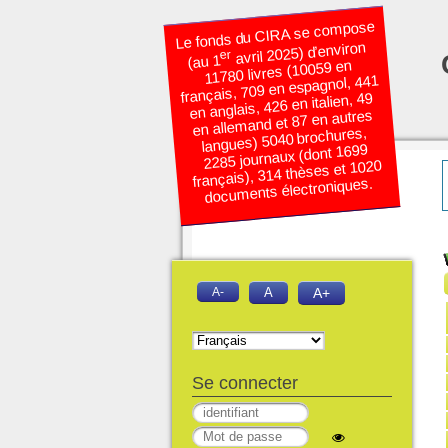
Le fonds du CIRA se compose
avril 2025) d’environ
er
(au 1
11780 livres (10059 en
français, 709 en espagnol, 441
en anglais, 426 en italien, 49
en allemand et 87 en autres
langues) 5040 brochures,
2285 journaux (dont 1699
français), 314 thèses et 1020
documents électroniques.
A-
A
A+
Se connecter