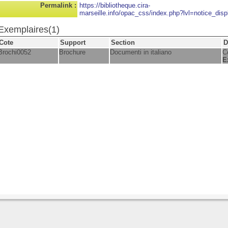
Permalink :
https://bibliotheque.cira-
marseille.info/opac_css/index.php?lvl=notice_disp
Exemplaires(1)
Cote
Support
Section
D
Brochi0052
Brochure
Documenti in italiano
C
E