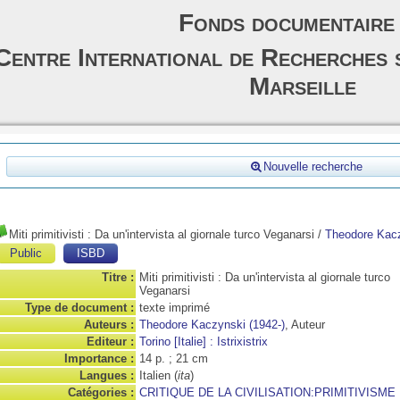
Fonds documentaire
Centre International de Recherches 
Marseille
Nouvelle recherche
Miti primitivisti : Da un'intervista al giornale turco Veganarsi
/
Theodore Kac
Public
ISBD
Titre :
Miti primitivisti : Da un'intervista al giornale turco
Veganarsi
Type de document :
texte imprimé
Auteurs :
Theodore Kaczynski (1942-)
, Auteur
Editeur :
Torino [Italie] : Istrixistrix
Importance :
14 p. ; 21 cm
Langues :
Italien (
ita
)
Catégories :
CRITIQUE DE LA CIVILISATION:PRIMITIVISME