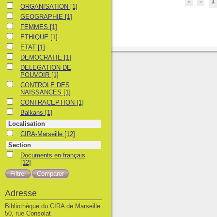
1
ORGANISATION
ORGANISATION
[1]
GEOGRAPHIE
GEOGRAPHIE
[1]
FEMMES
FEMMES
[1]
ETHIQUE
ETHIQUE
[1]
ETAT
ETAT
[1]
DEMOCRATIE
DEMOCRATIE
[1]
DELEGATION DE POUVOIR
DELEGATION DE
POUVOIR
[1]
CONTROLE DES NAISSANCES
CONTROLE DES
NAISSANCES
[1]
CONTRACEPTION
CONTRACEPTION
[1]
Balkans
Balkans
[1]
Localisation
CIRA-Marseille
CIRA-Marseille
[12]
Section
Documents en français
Documents en français
[12]
Adresse
Bibliothèque du CIRA de Marseille
50, rue Consolat