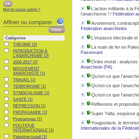
L'action militante à la 
Mot de passe oublié ?
l'anarchisme !
/
Fédération a
Affiner ou comparer
Avortement, contraceptio
Fédération anarchistes
L'impasse électorale et 
Catégories
THÉORIE
THÉORIE
[2]
La main de fer en Palesti
INTRODUCTION À L'ANARCHISME
INTRODUCTION À
Passevant
L'ANARCHISME
[2]
Ordre moral : analyses 
2000-2017
2000-2017
[2]
Anarchiste (FA)
MOUVEMENT ANARCHISTE
MOUVEMENT
ANARCHISTE
[1]
Qu'est-ce que l'anarch
TRAVAIL
TRAVAIL
[1]
Qu'est-ce que l'anarch
TERRORISME
TERRORISME
[1]
SYNDICALISME
SYNDICALISME
[1]
Qu'est-ce que l'anarch
SANTÉ
SANTÉ
[1]
Réflexions et propositio
RÉPRESSION
RÉPRESSION
[1]
PROPAGANDE
PROPAGANDE
[1]
Super Yalta, esquisse g
Programmes
Programmes
[1]
Yougoslavie, le terroris
POLITIQUE INTERNATIONALE
POLITIQUE
Internationales de la Fédérat
INTERNATIONALE
[1]
Palestine-Israël
Palestine-Israël
[1]