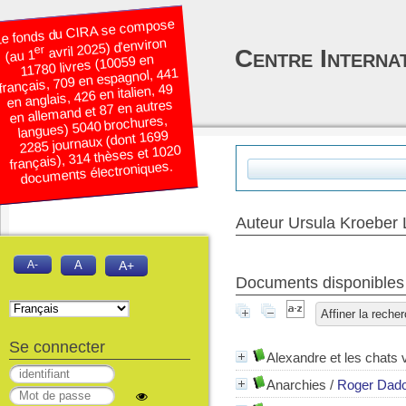
e fonds du CIRA se compose
avril 2025) d’environ
er
Centre Interna
(au 1
11780 livres (10059 en
français, 709 en espagnol, 441
en anglais, 426 en italien, 49
en allemand et 87 en autres
langues) 5040 brochures,
2285 journaux (dont 1699
français), 314 thèses et 1020
documents électroniques.
Auteur Ursula Kroeber 
A-
A
A+
Documents disponibles é
Affiner la reche
Se connecter
Alexandre et les chats 
Anarchies
/
Roger Dad