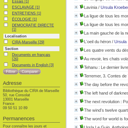
Essais
Essais
[1]
ESCLAVAGE
Lavinia
/
Ursula Kroebe
ESCLAVAGE
[1]
ENTRETIENS
ENTRETIENS
[1]
La ligue de tous les m
ÉCOLOGIE
ÉCOLOGIE
[1]
La ligue de tous les mon
DEMOCRATIE DIRECTE
DEMOCRATIE DIRECTE
[1]
La main gauche de la nu
Localisation
L'oeil du héron
/
Ursula
CIRA-Marseille
CIRA-Marseille
[29]
Section
Les quatre vents du dés
Documents en français
Documents en français
Au revoir, les chats vol
[26]
Documents in English
Documents in English
[3]
Tehanu
: Le dernier liv
Terremer, 3. Contes de
Adresse
The day before the revo
Bibliothèque du CIRA de Marseille
The left hand of darkne
50, rue Consolat
13001 Marseille
The next revolution : 
France
09 50 51 10 89
The wind's twelve quarte
Permanences
The word for world is fo
Pour connaître les jours et
Ursla Le Guin, Antholog