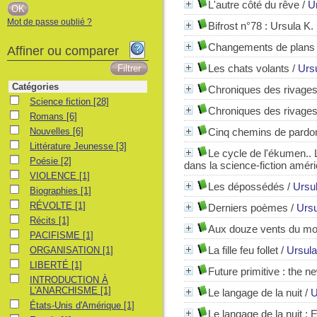
L'autre côté du rêve
/
U
Mot de passe oublié ?
Bifrost n°78 : Ursula K
Changements de plans
Affiner ou comparer
Les chats volants
/
Urs
Catégories
Chroniques des rivages
Science fiction
Science fiction
[28]
Chroniques des rivages 
Romans
Romans
[6]
Nouvelles
Nouvelles
[6]
Cinq chemins de pardo
Littérature Jeunesse
Littérature Jeunesse
[3]
Le cycle de l'ékumen.. 
Poésie
Poésie
[2]
dans la science-fiction amér
VIOLENCE
VIOLENCE
[1]
Les dépossédés
/
Ursu
Biographies
Biographies
[1]
RÉVOLTE
RÉVOLTE
[1]
Derniers poèmes
/
Ursu
Récits
Récits
[1]
Aux douze vents du m
PACIFISME
PACIFISME
[1]
ORGANISATION
La fille feu follet
/
Ursula
ORGANISATION
[1]
LIBERTÉ
LIBERTÉ
[1]
Future primitive : the n
INTRODUCTION À L'ANARCHISME
INTRODUCTION À
L'ANARCHISME
[1]
Le langage de la nuit
/
U
États-Unis d'Amérique
États-Unis d'Amérique
[1]
Le langage de la nuit : E