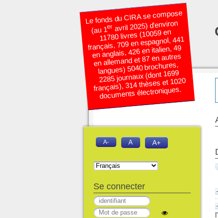
Le fonds du CIRA se compose
avril 2025) d’environ
er
(au 1
11780 livres (10059 en
français, 709 en espagnol, 441
en anglais, 426 en italien, 49
en allemand et 87 en autres
langues) 5040 brochures,
2285 journaux (dont 1699
français), 314 thèses et 1020
documents électroniques.
A-
A
A+
Se connecter