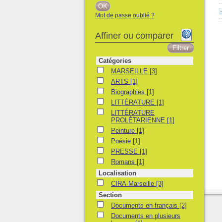
Mot de passe oublié ?
Affiner ou comparer
Catégories
MARSEILLE
MARSEILLE
[3]
ARTS
ARTS
[1]
Biographies
Biographies
[1]
LITTÉRATURE
LITTÉRATURE
[1]
LITTÉRATURE PROLÉTARIENNE
LITTÉRATURE
PROLÉTARIENNE
[1]
Peinture
Peinture
[1]
Poésie
Poésie
[1]
PRESSE
PRESSE
[1]
Romans
Romans
[1]
Localisation
CIRA-Marseille
CIRA-Marseille
[3]
Section
Documents en français
Documents en français
[2]
Documents en plusieurs langues
Documents en plusieurs