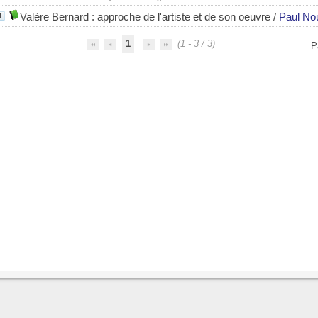
Valère Bernard : approche de l'artiste et de son oeuvre
/
Paul No
1
(1 - 3 / 3)
P