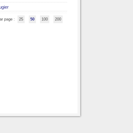
ugier
ar page :
25
50
100
200