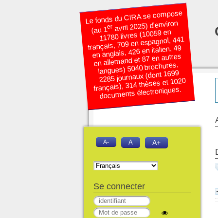
Le fonds du CIRA se compose
avril 2025) d’environ
er
(au 1
11780 livres (10059 en
français, 709 en espagnol, 441
en anglais, 426 en italien, 49
en allemand et 87 en autres
langues) 5040 brochures,
2285 journaux (dont 1699
français), 314 thèses et 1020
documents électroniques.
A-
A
A+
Se connecter