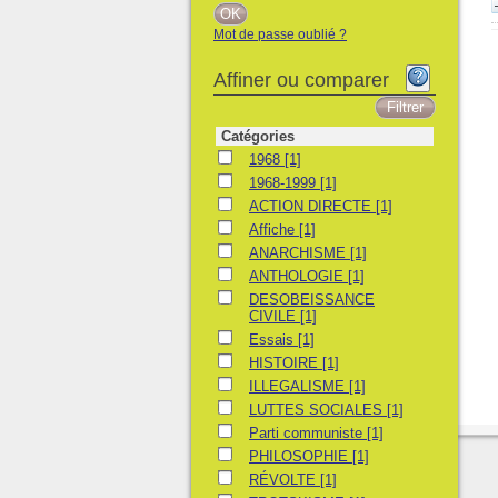
Mot de passe oublié ?
Affiner ou comparer
Catégories
1968
1968
[1]
1968-1999
1968-1999
[1]
ACTION DIRECTE
ACTION DIRECTE
[1]
Affiche
Affiche
[1]
ANARCHISME
ANARCHISME
[1]
ANTHOLOGIE
ANTHOLOGIE
[1]
DESOBEISSANCE CIVILE
DESOBEISSANCE
CIVILE
[1]
Essais
Essais
[1]
HISTOIRE
HISTOIRE
[1]
ILLEGALISME
ILLEGALISME
[1]
LUTTES SOCIALES
LUTTES SOCIALES
[1]
Parti communiste
Parti communiste
[1]
PHILOSOPHIE
PHILOSOPHIE
[1]
RÉVOLTE
RÉVOLTE
[1]