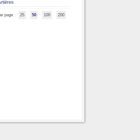
Artières
ar page :
25
50
100
200