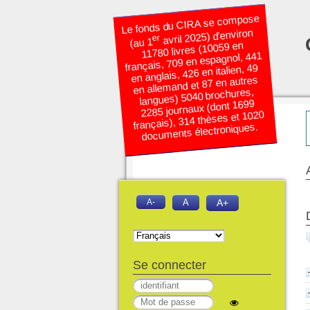
Le fonds du CIRA se compose
avril 2025) d’environ
er
(au 1
11780 livres (10059 en
français, 709 en espagnol, 441
en anglais, 426 en italien, 49
en allemand et 87 en autres
langues) 5040 brochures,
2285 journaux (dont 1699
français), 314 thèses et 1020
documents électroniques.
A-
A
A+
Se connecter