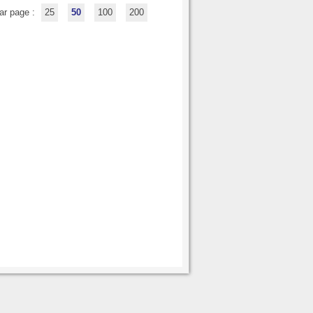
ar page :
25
50
100
200