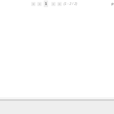
1
(1 - 2 / 2)
P