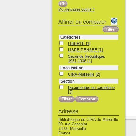
Mot de passe oublié ?
Affiner ou comparer
Catégories
LIBERTÉ
LIBERTÉ
[1]
LIBRE PENSEE
LIBRE PENSEE
[1]
Seconde République, 1931-1936
Seconde République,
1931-1936
[1]
Localisation
CIRA-Marseille
CIRA-Marseille
[2]
Section
Documentos en castellano
Documentos en castellano
[2]
Adresse
Bibliothèque du CIRA de Marseille
50, rue Consolat
13001 Marseille
France