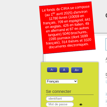
Le fonds du CIRA se compose
avril 2025) d’environ
er
(au 1
11780 livres (10059 en
français, 709 en espagnol, 441
en anglais, 426 en italien, 49
en allemand et 87 en autres
langues) 5040 brochures,
2285 journaux (dont 1699
français), 314 thèses et 1020
documents électroniques.
A-
A
A+
Se connecter