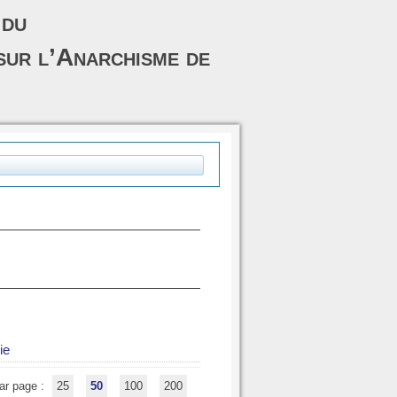
 du
sur l’Anarchisme de
ie
ar page :
25
50
100
200