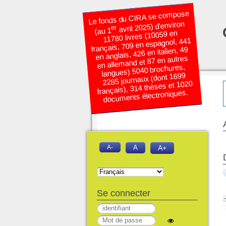
Le fonds du CIRA se compose
avril 2025) d’environ
er
(au 1
11780 livres (10059 en
français, 709 en espagnol, 441
en anglais, 426 en italien, 49
en allemand et 87 en autres
langues) 5040 brochures,
2285 journaux (dont 1699
français), 314 thèses et 1020
documents électroniques.
A-
A
A+
Se connecter