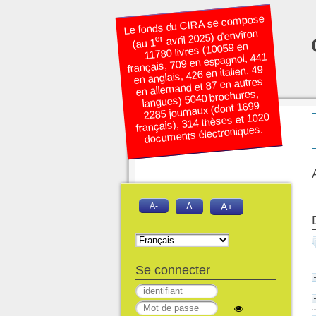
Le fonds du CIRA se compose
avril 2025) d’environ
er
(au 1
11780 livres (10059 en
français, 709 en espagnol, 441
en anglais, 426 en italien, 49
en allemand et 87 en autres
langues) 5040 brochures,
2285 journaux (dont 1699
français), 314 thèses et 1020
documents électroniques.
A-
A
A+
Se connecter