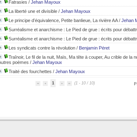
Fatrasies
/
Jehan Mayoux
La liberté une et divisible
/
Jehan Mayoux
Le principe d'équivalence, Petite banlieue, La rivière AA
/
Jehan 
Surréalisme et anarchisme : Le Pied de grue : écrits pour débattre 
Surréalisme et anarchisme : Le Pied de grue : écrits pour débattre 
Les syndicats contre la révolution
/
Benjamin Péret
Traînoir, Le fil de la nuit, Maïs, Ma tête à couper, Au crible de la
Autres poèmes
/
Jehan Mayoux
Traité des fourchettes
/
Jehan Mayoux
1
(1 - 10 / 10)
P