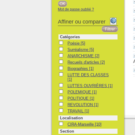
Mot de passe oublié ?
Affiner ou comparer
Catégories
Poésie
Poésie
[5]
Surréalisme
Surréalisme
[5]
ANARCHISME
ANARCHISME
[2]
Recueils d'articles
Recueils d'articles
[2]
Biographies
Biographies
[1]
LUTTE DES CLASSES
LUTTE DES CLASSES
[1]
LUTTES OUVRIÈRES
LUTTES OUVRIÈRES
[1]
POLEMIQUE
POLEMIQUE
[1]
POLITIQUE
POLITIQUE
[1]
REVOLUTION
REVOLUTION
[1]
TRAVAIL
TRAVAIL
[1]
Localisation
CIRA-Marseille
CIRA-Marseille
[10]
Section