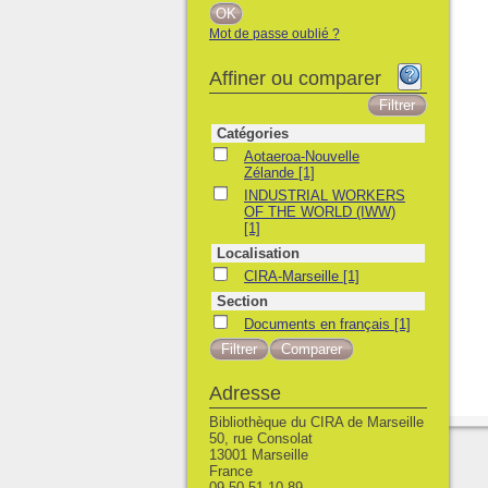
Mot de passe oublié ?
Affiner ou comparer
Catégories
Aotaeroa-Nouvelle Zélande
Aotaeroa-Nouvelle
Zélande
[1]
INDUSTRIAL WORKERS OF THE WORLD 
INDUSTRIAL WORKERS
OF THE WORLD (IWW)
[1]
Localisation
CIRA-Marseille
CIRA-Marseille
[1]
Section
Documents en français
Documents en français
[1]
Adresse
Bibliothèque du CIRA de Marseille
50, rue Consolat
13001 Marseille
France
09 50 51 10 89