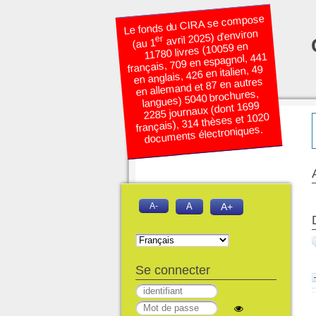
Le fonds du CIRA se compose
avril 2025) d’environ
er
(au 1
11780 livres (10059 en
français, 709 en espagnol, 441
en anglais, 426 en italien, 49
en allemand et 87 en autres
langues) 5040 brochures,
2285 journaux (dont 1699
français), 314 thèses et 1020
documents électroniques.
A-
A
A+
Se connecter