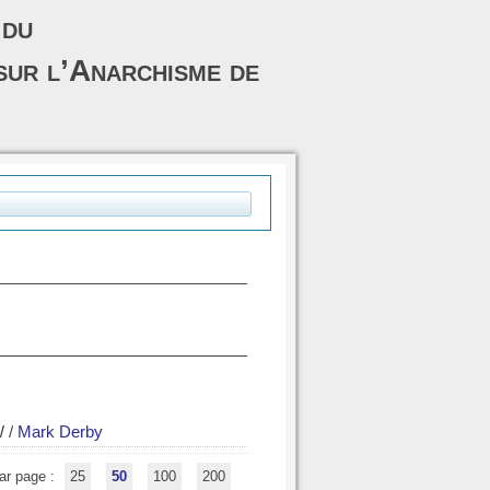
 du
sur l’Anarchisme de
W
/
Mark Derby
ar page :
25
50
100
200