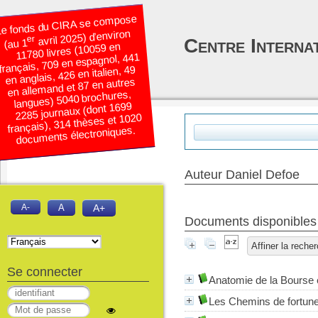
e fonds du CIRA se compose
avril 2025) d’environ
er
Centre Interna
(au 1
11780 livres (10059 en
français, 709 en espagnol, 441
en anglais, 426 en italien, 49
en allemand et 87 en autres
langues) 5040 brochures,
2285 journaux (dont 1699
français), 314 thèses et 1020
documents électroniques.
Auteur Daniel Defoe
A-
A
A+
Documents disponibles é
Affiner la reche
Se connecter
Anatomie de la Bourse 
Les Chemins de fortune 