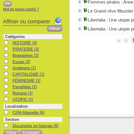
Femmes pirates
: Anne
Mot de passe oublié ?
Le Grand rêve flibustier
Libertalia
: Une utopie p
Affiner ou comparer
Libertalia : Une utopie p
Catégories
HISTOIRE
HISTOIRE
[4]
PIRATERIE
PIRATERIE
[3]
Biographies
Biographies
[2]
Essais
Essais
[2]
Angleterre
Angleterre
[1]
CAPITALISME
CAPITALISME
[1]
FÉMINISME
FÉMINISME
[1]
Pamphlets
Pamphlets
[1]
Romans
Romans
[1]
UTOPIE
UTOPIE
[1]
Localisation
CIRA-Marseille
CIRA-Marseille
[6]
Section
Documents en français
Documents en français
[6]