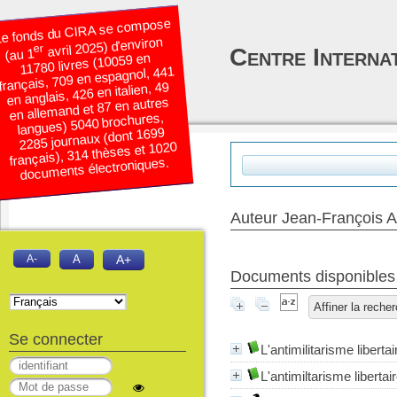
e fonds du CIRA se compose
avril 2025) d’environ
er
Centre Interna
(au 1
11780 livres (10059 en
français, 709 en espagnol, 441
en anglais, 426 en italien, 49
en allemand et 87 en autres
langues) 5040 brochures,
2285 journaux (dont 1699
français), 314 thèses et 1020
documents électroniques.
Auteur Jean-François 
A-
A
A+
Documents disponibles é
Affiner la reche
Se connecter
L'antimilitarisme libertai
L'antimiltarisme libertai