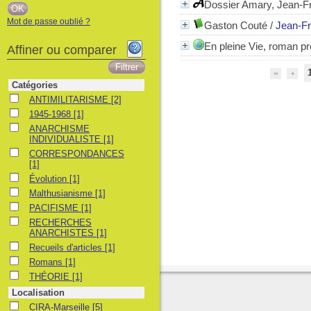
Dossier Amary, Jean-F
Mot de passe oublié ?
Gaston Couté
/
Jean-F
En pleine Vie, roman p
Affiner ou comparer
Catégories
ANTIMILITARISME
ANTIMILITARISME
[2]
1945-1968
1945-1968
[1]
ANARCHISME INDIVIDUALISTE
ANARCHISME
INDIVIDUALISTE
[1]
CORRESPONDANCES
CORRESPONDANCES
[1]
Évolution
Évolution
[1]
Malthusianisme
Malthusianisme
[1]
PACIFISME
PACIFISME
[1]
RECHERCHES ANARCHISTES
RECHERCHES
ANARCHISTES
[1]
Recueils d'articles
Recueils d'articles
[1]
Romans
Romans
[1]
THÉORIE
THÉORIE
[1]
Localisation
CIRA-Marseille
CIRA-Marseille
[5]