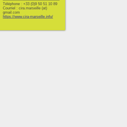
Téléphone : +33 (0)9 50 51 10 89
Courriel : cira.marseille (at)
gmail.com
https://www.cira-marseille.info/