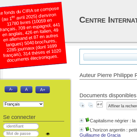
e fonds du CIRA se compose
avril 2025) d’environ
er
Centre Interna
(au 1
11780 livres (10059 en
français, 709 en espagnol, 441
en anglais, 426 en italien, 49
en allemand et 87 en autres
langues) 5040 brochures,
2285 journaux (dont 1699
français), 314 thèses et 1020
documents électroniques.
Auteur Pierre Philippe 
A-
A
A+
Documents disponibles é
Affiner la reche
Se connecter
Capitalisme négrier : l
L'horizon argentin : pet
Guillaume de Gracia