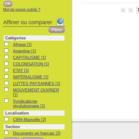
Mot de passe oublié ?
Affiner ou comparer
Catégories
Afrique
Afrique
[1]
Argentine
Argentine
[1]
CAPITALISME
CAPITALISME
[1]
COLONISATION
COLONISATION
[1]
ETAT
ETAT
[1]
IMPÉRIALISME
IMPÉRIALISME
[1]
LUTTES PAYSANNES
LUTTES PAYSANNES
[1]
MOUVEMENT OUVRIER
MOUVEMENT OUVRIER
[1]
Syndicalisme révolutionnaire
Syndicalisme
révolutionnaire
[1]
Localisation
CIRA-Marseille
CIRA-Marseille
[2]
Section
Documents en français
Documents en français
[2]