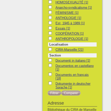
HOMOSEXUALITÉ
HOMOSEXUALITÉ
[1]
Anarcho-syndicalisme
Anarcho-syndicalisme
[1]
FÉMINISME
FÉMINISME
[1]
ANTHOLOGIE
ANTHOLOGIE
[1]
Est, 1945 à 1989
Est, 1945 à 1989
[1]
Essais
Essais
[1]
COOPÉRATION
COOPÉRATION
[1]
ANTHROPOLOGIE
ANTHROPOLOGIE
[1]
Localisation
CIRA-Marseille
CIRA-Marseille
[21]
Section
Documenti in italiano
Documenti in italiano
[1]
Documentos en castellano
Documentos en castellano
[1]
Documents en français
Documents en français
[18]
Dokumente in deutscher Sprache
Dokumente in deutscher
Sprache
[1]
Adresse
Bibliothèque du CIRA de Marseille