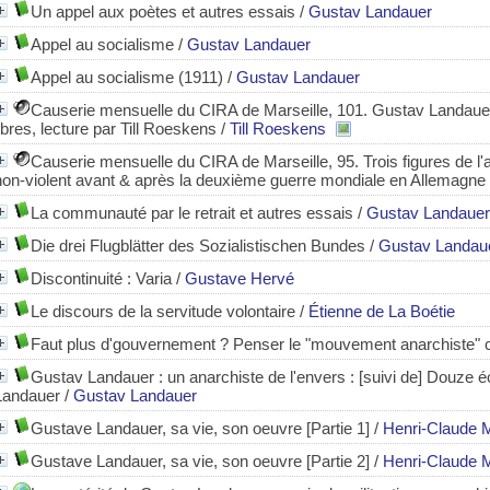
Un appel aux poètes et autres essais
/
Gustav Landauer
Appel au socialisme
/
Gustav Landauer
Appel au socialisme (1911)
/
Gustav Landauer
Causerie mensuelle du CIRA de Marseille, 101. Gustav Landau
libres, lecture par Till Roeskens
/
Till Roeskens
Causerie mensuelle du CIRA de Marseille, 95. Trois figures de l'a
non-violent avant & après la deuxième guerre mondiale en Allemagne
La communauté par le retrait et autres essais
/
Gustav Landauer
Die drei Flugblätter des Sozialistischen Bundes
/
Gustav Landau
Discontinuité
: Varia
/
Gustave Hervé
Le discours de la servitude volontaire
/
Étienne de La Boétie
Faut plus d'gouvernement ? Penser le "mouvement anarchiste" 
Gustav Landauer : un anarchiste de l'envers : [suivi de] Douze éc
Landauer
/
Gustav Landauer
Gustave Landauer, sa vie, son oeuvre [Partie 1]
/
Henri-Claude M
Gustave Landauer, sa vie, son oeuvre [Partie 2]
/
Henri-Claude M