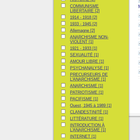
COMMUNISME LIBERTAIRE
COMMUNISME
LIBERTAIRE
[2]
1914 - 1918
1914 - 1918
[2]
1933 - 1945
1933 - 1945
[2]
Allemagne
Allemagne
[2]
ANARCHISME NON-VIOLENT
ANARCHISME NON-
VIOLENT
[1]
1921 - 1933
1921 - 1933
[1]
SEXUALITÉ
SEXUALITÉ
[1]
AMOUR LIBRE
AMOUR LIBRE
[1]
PSYCHANALYSE
PSYCHANALYSE
[1]
PRECURSEURS DE L'ANARCHISME
PRECURSEURS DE
L'ANARCHISME
[1]
ANARCHISME
ANARCHISME
[1]
PATRIOTISME
PATRIOTISME
[1]
PACIFISME
PACIFISME
[1]
Ouest, 1945 à 1989
Ouest, 1945 à 1989
[1]
CLANDESTINITÉ
CLANDESTINITÉ
[1]
LITTÉRATURE
LITTÉRATURE
[1]
INTRODUCTION À L'ANARCHISME
INTRODUCTION À
L'ANARCHISME
[1]
INTERNET
INTERNET
[1]