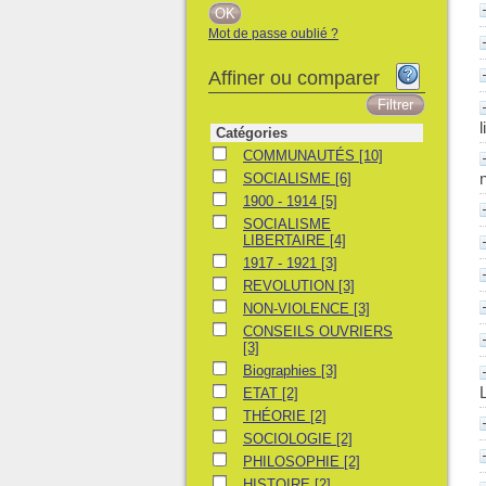
Mot de passe oublié ?
Affiner ou comparer
Catégories
COMMUNAUTÉS
COMMUNAUTÉS
[10]
SOCIALISME
SOCIALISME
[6]
1900 - 1914
1900 - 1914
[5]
SOCIALISME LIBERTAIRE
SOCIALISME
LIBERTAIRE
[4]
1917 - 1921
1917 - 1921
[3]
REVOLUTION
REVOLUTION
[3]
NON-VIOLENCE
NON-VIOLENCE
[3]
CONSEILS OUVRIERS
CONSEILS OUVRIERS
[3]
Biographies
Biographies
[3]
ETAT
ETAT
[2]
THÉORIE
THÉORIE
[2]
SOCIOLOGIE
SOCIOLOGIE
[2]
PHILOSOPHIE
PHILOSOPHIE
[2]
HISTOIRE
HISTOIRE
[2]