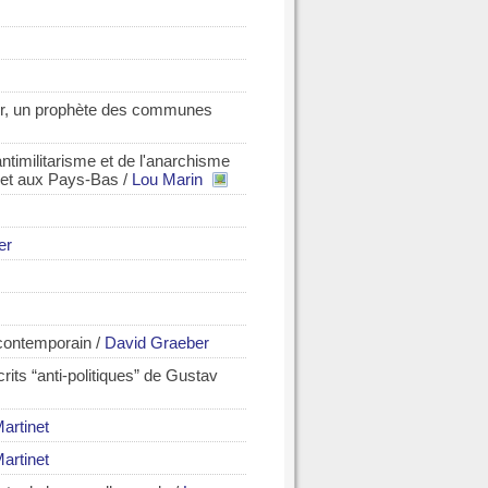
er, un prophète des communes
ntimilitarisme et de l'anarchisme
 et aux Pays-Bas
/
Lou Marin
er
contemporain
/
David Graeber
rits “anti-politiques” de Gustav
artinet
artinet