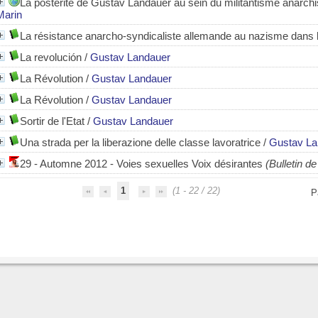
La postérité de Gustav Landauer au sein du militantisme anarch
Marin
La résistance anarcho-syndicaliste allemande au nazisme dans 
La revolución
/
Gustav Landauer
La Révolution
/
Gustav Landauer
La Révolution
/
Gustav Landauer
Sortir de l'Etat
/
Gustav Landauer
Una strada per la liberazione delle classe lavoratrice
/
Gustav La
29 - Automne 2012 - Voies sexuelles Voix désirantes
(Bulletin de
1
(1 - 22 / 22)
P