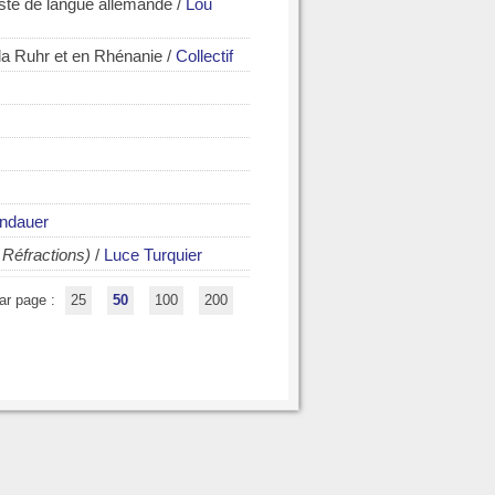
iste de langue allemande
/
Lou
la Ruhr et en Rhénanie
/
Collectif
ndauer
 Réfractions)
/
Luce Turquier
ar page :
25
50
100
200