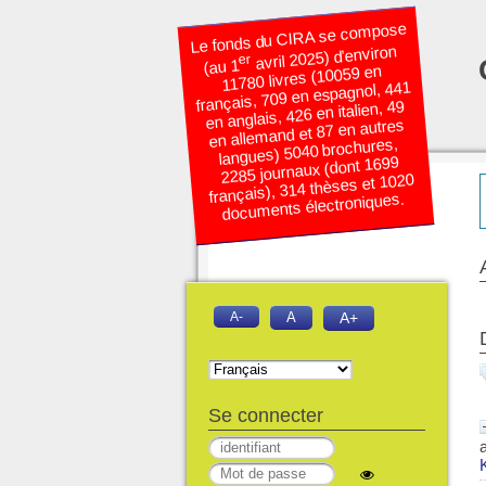
Le fonds du CIRA se compose
avril 2025) d’environ
er
(au 1
11780 livres (10059 en
français, 709 en espagnol, 441
en anglais, 426 en italien, 49
en allemand et 87 en autres
langues) 5040 brochures,
2285 journaux (dont 1699
français), 314 thèses et 1020
documents électroniques.
A-
A
A+
Se connecter